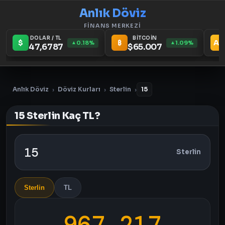
Anlık Döviz
FİNANS MERKEZİ
DOLAR / TL
BİTCOİN
$
₿
Au
0.18%
1.09%
▲
▲
47,6787
$65.007
Anlık Döviz
Döviz Kurları
Sterlin
15
›
›
›
15 Sterlin Kaç TL?
Sterlin
Sterlin
TL
967,217