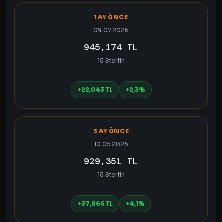
1 AY ÖNCE
09.07.2026
945,174 TL
15 Sterlin
+22,043 TL
+2,3%
3 AY ÖNCE
10.05.2026
929,351 TL
15 Sterlin
+37,866 TL
+4,1%