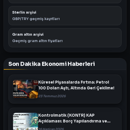
Sterlin arşivi
GBP/TRY geçmiş kayıtları
Gram altın arşivi
Geçmiş gram altın fiyatları
Son Dakika Ekonomi Haberleri
Küresel Piyasalarda Fırtına: Petrol
100 Doları Aştı, Altında Geri Çekilme!
23 Temmuz 2026
Kontrolmatik (KONTR) KAP
Açıklaması: Borç Yapılandırma ve
Varlık Satışı Masada
16 Haziran 2026