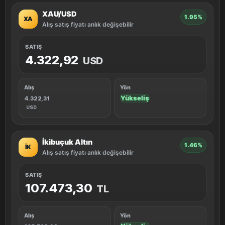
XAU/USD
1.95%
XA
Alış satış fiyatı anlık değişebilir
SATIŞ
4.322,92
USD
Alış
Yön
Yükseliş
4.322,31
USD
İkibuçuk Altın
1.46%
İK
Alış satış fiyatı anlık değişebilir
SATIŞ
107.473,30
TL
Alış
Yön