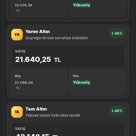
Yükseliş
10.576,39
TL
Yarım Altın
1.46%
YA
Çeyreğin iki katı sarrafiye ürünüdür
SATIŞ
21.640,25
TL
Alış
Yön
Yükseliş
21.086,68
TL
Tam Altın
1.46%
TA
Yüksek tutarlı fiziki altın tercihi
SATIŞ