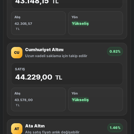
43.148,15
TL
Alış
Yön
Yükseliş
42.305,57
TL
Cumhuriyet Altını
0.82%
CU
Uzun vadeli saklama için takip edilir
SATIŞ
44.229,00
TL
Alış
Yön
Yükseliş
43.578,00
TL
Ata Altın
1.46%
AT
Alış satış fiyatı anlık değişebilir