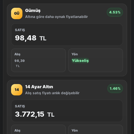
Gümüş
4.53%
GÜ
Altına göre daha oynak fiyatlanabilir
SATIŞ
98,48
TL
Alış
Yön
Yükseliş
98,39
TL
14 Ayar Altın
1.46%
14
Alış satış fiyatı anlık değişebilir
SATIŞ
3.772,15
TL
Alış
Yön