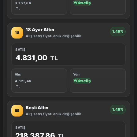
Yükseliş
3.767,84
TL
18 Ayar Altın
1.46%
18
Alış satış fiyatı anlık değişebilir
SATIŞ
4.831,00
TL
Alış
Yön
Yükseliş
4.825,48
TL
Beşli Altın
1.46%
BE
Alış satış fiyatı anlık değişebilir
SATIŞ
218.387,86
TL