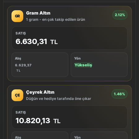
Gram Altın
2.12%
GR
1 gram - en çok takip edilen ürün
SATIŞ
6.630,31
TL
Alış
Yön
Yükseliş
6.629,37
TL
Çeyrek Altın
1.46%
ÇE
Düğün ve hediye tarafında öne çıkar
SATIŞ
10.820,13
TL
Alış
Yön