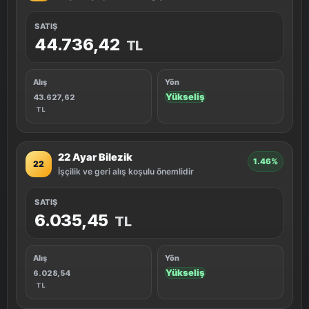
SATIŞ
44.736,42
TL
Alış
Yön
Yükseliş
43.627,62
TL
22 Ayar Bilezik
1.46%
22
İşçilik ve geri alış koşulu önemlidir
SATIŞ
6.035,45
TL
Alış
Yön
Yükseliş
6.028,54
TL