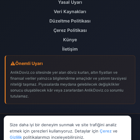
Yasal Uyarı
Veri Kaynakları
Düzeltme Politikası
Çerez Politikası
Künye
İletişim
Önemli Uyarı
AnlikDoviz.co sitesinde yer alan döviz kurları, altın fiyatları ve
finansal veriler yalnızca bilgilendirme amaçlıdır ve yatırım tavsiyesi
niteliği taşımaz. Piyasalarda meydana gelebilecek değişiklikler
sonucu oluşabilecek kâr veya zararlardan AnlikDoviz.co sorumlu
tutulamaz.
© 2026
AnlikDoviz.co
– Tüm hakları saklıdır.
Size daha iyi bir deneyim sunmak ve site trafiğini analiz
𝕏
f
▶
etmek için çerezleri kullanıyoruz. Detaylar için
Çerez
ve
Gizlilik
politikalarımızı inceleyebilirsiniz.