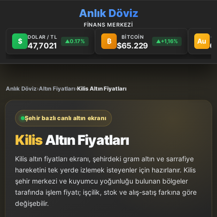
Anlık Döviz
FİNANS MERKEZİ
DOLAR / TL
BİTCOİN
G
$
₿
Au
0.17%
+1,16%
▲
▲
47,7021
$65.229
6
Anlık Döviz
›
Altın Fiyatları
›
Kilis Altın Fiyatları
Şehir bazlı canlı altın ekranı
Kilis
Altın Fiyatları
Kilis altın fiyatları ekranı, şehirdeki gram altın ve sarrafiye
hareketini tek yerde izlemek isteyenler için hazırlanır. Kilis
şehir merkezi ve kuyumcu yoğunluğu bulunan bölgeler
tarafında işlem fiyatı; işçilik, stok ve alış-satış farkına göre
değişebilir.