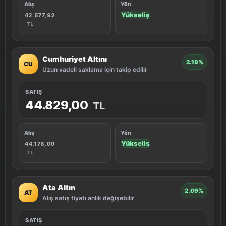
Alış
Yön
Yükseliş
42.577,92
TL
Cumhuriyet Altını
2.19%
CU
Uzun vadeli saklama için takip edilir
SATIŞ
44.829,00
TL
Alış
Yön
Yükseliş
44.178,00
TL
Ata Altın
2.09%
AT
Alış satış fiyatı anlık değişebilir
SATIŞ