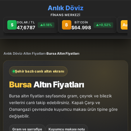
Anlık Döviz
FİNANS MERKEZİ
DOLAR / TL
BİTCOİN
$
₿
Au
0.18%
+0,52%
▲
▲
47,6787
$64.998
Anlık Döviz
›
Altın Fiyatları
›
Bursa Altın Fiyatları
Şehir bazlı canlı altın ekranı
Bursa
Altın Fiyatları
Bursa altın fiyatları sayfasında gram, çeyrek ve bilezik
verilerini canlı takip edebilirsiniz. Kapalı Çarşı ve
Osmangazi çevresinde kuyumcu makası ürün tipine göre
değişebilir.
Gram ve sarrafiye
Kuyumcu makası notu