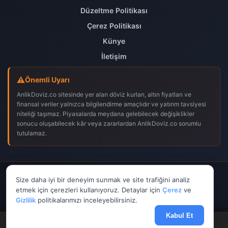
Düzeltme Politikası
Çerez Politikası
Künye
İletişim
Önemli Uyarı
AnlikDoviz.co sitesinde yer alan döviz kurları, altın fiyatları ve
finansal veriler yalnızca bilgilendirme amaçlıdır ve yatırım tavsiyesi
niteliği taşımaz. Piyasalarda meydana gelebilecek değişiklikler
sonucu oluşabilecek kâr veya zararlardan AnlikDoviz.co sorumlu
tutulamaz.
© 2026
AnlikDoviz.co
– Tüm hakları saklıdır.
Size daha iyi bir deneyim sunmak ve site trafiğini analiz
𝕏
f
▶
etmek için çerezleri kullanıyoruz. Detaylar için
Çerez
ve
Gizlilik
politikalarımızı inceleyebilirsiniz.
Kabul Et