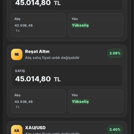
45.014,80
TL
Alış
Yön
Yükseliş
43.908,48
TL
Reşat Altın
2.09%
RE
Alış satış fiyatı anlık değişebilir
SATIŞ
45.014,80
TL
Alış
Yön
Yükseliş
43.908,48
TL
XAU/USD
2.40%
XA
Alış satış fiyatı anlık değişebilir