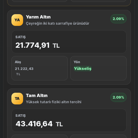
Yarım Altın
2.09%
YA
Çeyreğin iki katı sarrafiye ürünüdür
SATIŞ
21.774,91
TL
Alış
Yön
Yükseliş
21.222,43
TL
Tam Altın
2.09%
TA
Yüksek tutarlı fiziki altın tercihi
SATIŞ
43.416,64
TL