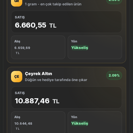
GR
1 gram - en çok takip edilen ürün
SATIŞ
6.660,55
TL
Alış
Yön
Yükseliş
6.659,69
TL
Çeyrek Altın
2.09%
ÇE
Düğün ve hediye tarafında öne çıkar
SATIŞ
10.887,46
TL
Alış
Yön
Yükseliş
10.644,48
TL