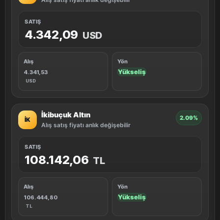
SATIŞ
4.342,09
USD
Alış
Yön
Yükseliş
4.341,53
USD
İkibuçuk Altın
2.09%
İK
Alış satış fiyatı anlık değişebilir
SATIŞ
108.142,06
TL
Alış
Yön
Yükseliş
106.444,80
TL