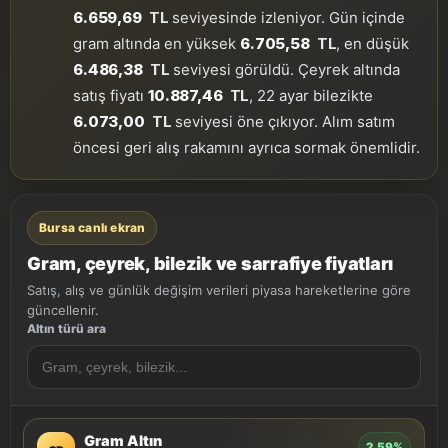
6.659,69
TL
seviyesinde izleniyor. Gün içinde
gram altında en yüksek
6.705,58
TL
, en düşük
6.486,38
TL
seviyesi görüldü. Çeyrek altında
satış fiyatı
10.887,46
TL
, 22 ayar bilezikte
6.073,00
TL
seviyesi öne çıkıyor. Alım satım
öncesi geri alış rakamını ayrıca sormak önemlidir.
Bursa canlı ekran
Gram, çeyrek, bilezik ve sarrafiye fiyatları
Satış, alış ve günlük değişim verileri piyasa hareketlerine göre
güncellenir.
Altın türü ara
Gram Altın
2.59%