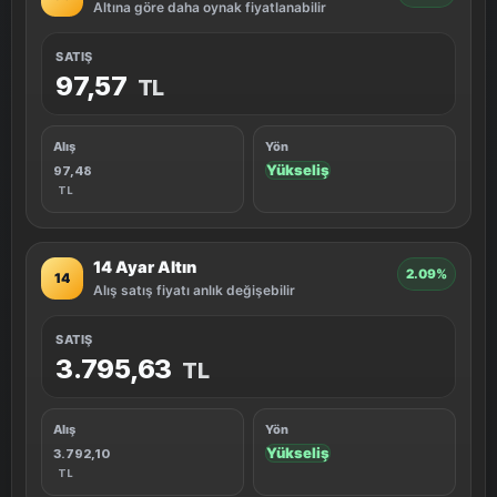
Altına göre daha oynak fiyatlanabilir
SATIŞ
97,57
TL
Alış
Yön
Yükseliş
97,48
TL
14 Ayar Altın
2.09%
14
Alış satış fiyatı anlık değişebilir
SATIŞ
3.795,63
TL
Alış
Yön
Yükseliş
3.792,10
TL