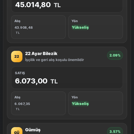
45.014,80
TL
Alış
Yön
Yükseliş
43.908,48
TL
22 Ayar Bilezik
2.09%
22
İşçilik ve geri alış koşulu önemlidir
SATIŞ
6.073,00
TL
Alış
Yön
Yükseliş
6.067,35
TL
Gümüş
3.57%
GÜ