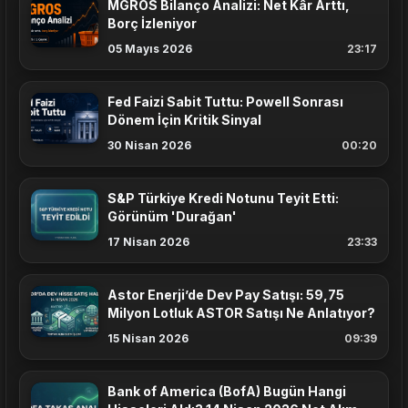
MGROS Bilanço Analizi: Net Kâr Arttı,
Borç İzleniyor
05 Mayıs 2026
23:17
Fed Faizi Sabit Tuttu: Powell Sonrası
Dönem İçin Kritik Sinyal
30 Nisan 2026
00:20
S&P Türkiye Kredi Notunu Teyit Etti:
Görünüm 'Durağan'
17 Nisan 2026
23:33
Astor Enerji’de Dev Pay Satışı: 59,75
Milyon Lotluk ASTOR Satışı Ne Anlatıyor?
15 Nisan 2026
09:39
Bank of America (BofA) Bugün Hangi