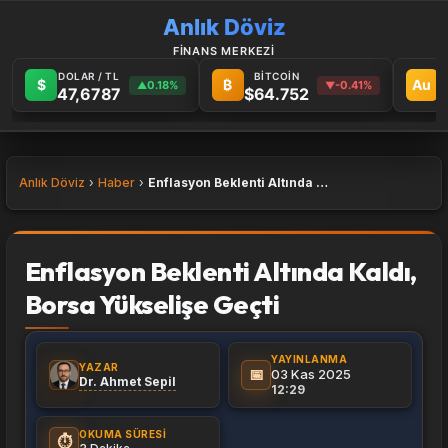
Anlık Döviz
FİNANS MERKEZİ
DOLAR / TL
BİTCOİN
G
$
₿
Au
0.18%
-0.41%
▲
▼
47,6787
$64.752
6
Anlık Döviz
Haber
Enflasyon Beklenti Altında Kaldı, Borsa Yükselişe Geçti
Enflasyon Beklenti Altında Kaldı,
Borsa Yükselişe Geçti
YAYINLANMA
YAZAR
📅
03 Kas 2025
Dr. Ahmet Sepil
12:29
OKUMA SÜRESI
⏱️