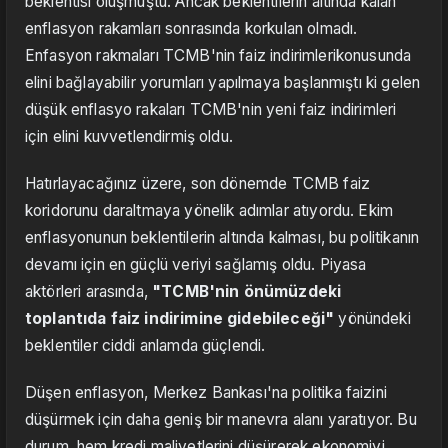
beklentisi oluşmuştu. Ancak beklentilerin altında kalan
enflasyon rakamları sonrasında korkulan olmadı.
Enfasyon rakmaları TCMB'nin faiz indirimlerikonusunda
elini bağlayabilir yorumları yapılmaya başlanmıştı ki gelen
düşük enflasyo rakaları TCMB'nin yeni faiz indirimleri
için elini kuvvetlendirmiş oldu.
Hatırlayacağınız üzere, son dönemde TCMB faiz
koridorunu daraltmaya yönelik adımlar atıyordu. Ekim
enflasyonunun beklentilerin altında kalması, bu politikanın
devamı için en güçlü veriyi sağlamış oldu. Piyasa
aktörleri arasında,
"TCMB'nin önümüzdeki
toplantıda faiz indirimine gidebileceği"
yönündeki
beklentiler ciddi anlamda güçlendi.
Düşen enflasyon, Merkez Bankası'na politika faizini
düşürmek için daha geniş bir manevra alanı yaratıyor. Bu
durum, hem kredi maliyetlerini düşürerek ekonomiyi