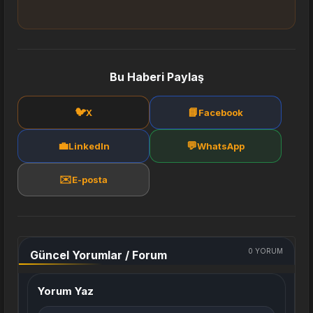
Bu Haberi Paylaş
🐦
📘
X
Facebook
💼
💬
LinkedIn
WhatsApp
✉️
E-posta
0
YORUM
Güncel Yorumlar / Forum
Yorum Yaz