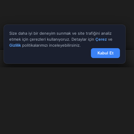
Size daha iyi bir deneyim sunmak ve site trafiğini analiz
etmek için çerezleri kullanıyoruz. Detaylar için
Çerez
ve
Gizlilik
politikalarımızı inceleyebilirsiniz.
Kabul Et
Anasayfa
Döviz
Borsa
Haberler
Menü
Tüm Araçlar
✕
Giriş Yap
Kayıt Ol
AnlikDoviz.co
Döviz kurları, altın fiyatları ve forex paritelerini anlık takip edin.