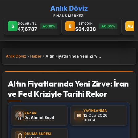
Anlık Döviz
FİNANS MERKEZİ
DOLAR / TL
BİTCOİN
$
₿
Au
0.18%
0.05%
▲
▲
47,6787
$64.938
6
Anlık Döviz
Haber
Altın Fiyatlarında Yeni Zirve: İran ve Fed Kriziyle Tarihi Rekor
Altın Fiyatlarında Yeni Zirve: İran
ve Fed Kriziyle Tarihi Rekor
YAYINLANMA
YAZAR
📅
12 Oca 2026
Dr. Ahmet Sepil
08:04
OKUMA SÜRESI
⏱️