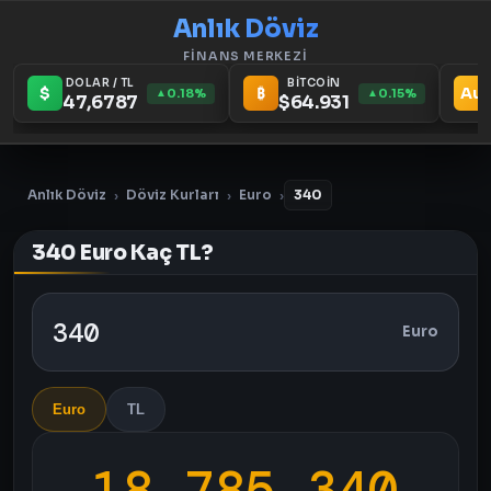
Anlık Döviz
FİNANS MERKEZİ
DOLAR / TL
BİTCOİN
$
₿
Au
0.18%
0.15%
▲
▲
47,6787
$64.931
Anlık Döviz
Döviz Kurları
Euro
340
›
›
›
340 Euro Kaç TL?
Euro
Euro
TL
18.785,340