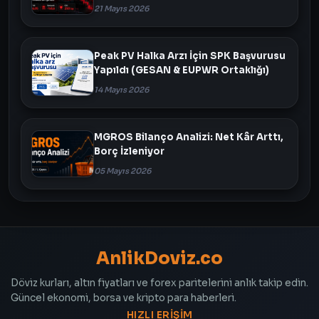
21 Mayıs 2026
Peak PV Halka Arzı İçin SPK Başvurusu
Yapıldı (GESAN & EUPWR Ortaklığı)
14 Mayıs 2026
MGROS Bilanço Analizi: Net Kâr Arttı,
Borç İzleniyor
05 Mayıs 2026
AnlikDoviz.co
Döviz kurları, altın fiyatları ve forex paritelerini anlık takip edin.
Güncel ekonomi, borsa ve kripto para haberleri.
HIZLI ERIŞIM