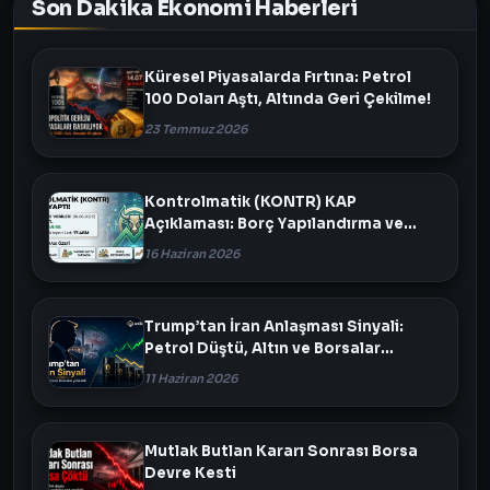
Son Dakika Ekonomi Haberleri
Küresel Piyasalarda Fırtına: Petrol
100 Doları Aştı, Altında Geri Çekilme!
23 Temmuz 2026
Kontrolmatik (KONTR) KAP
Açıklaması: Borç Yapılandırma ve
Varlık Satışı Masada
16 Haziran 2026
Trump’tan İran Anlaşması Sinyali:
Petrol Düştü, Altın ve Borsalar
Yükseldi
11 Haziran 2026
Mutlak Butlan Kararı Sonrası Borsa
Devre Kesti