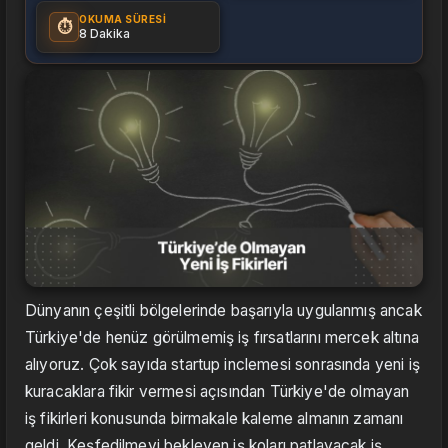
OKUMA SÜRESI
⏱️
8 Dakika
Dünyanın çeşitli bölgelerinde başarıyla uygulanmış ancak
Türkiye'de henüz görülmemiş iş fırsatlarını mercek altına
alıyoruz. Çok sayıda startup inclemesi sonrasında yeni iş
kuracaklara fikir vermesi açısından Türkiye'de olmayan
iş fikirleri konusunda birmakale kaleme almanın zamanı
geldi. Keşfedilmeyi bekleyen iş koları,patlayacak iş