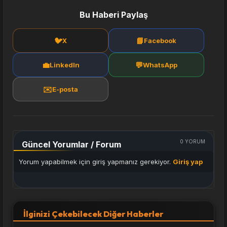
Bu Haberi Paylaş
🐦
📘
X
Facebook
💼
💬
LinkedIn
WhatsApp
✉️
E-posta
0
YORUM
Güncel Yorumlar / Forum
Yorum yapabilmek için giriş yapmanız gerekiyor.
Giriş yap
İlginizi Çekebilecek Diğer Haberler