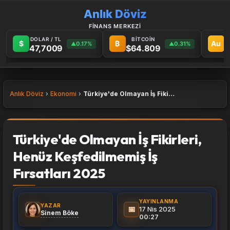
Anlık Döviz
FİNANS MERKEZİ
DOLAR / TL
BİTCOİN
G
$
₿
Au
0.17%
0.31%
▲
▲
47,7009
$64.809
6
Anlık Döviz
Ekonomi
Türkiye'de Olmayan İş Fikirleri, Henüz Keşfedilmemiş İş Fırsatları 2025
Türkiye'de Olmayan İş Fikirleri,
Henüz Keşfedilmemiş İş
Fırsatları 2025
YAYINLANMA
YAZAR
📅
17 Nis 2025
Sinem Böke
00:27