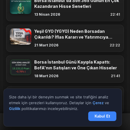
Borsa İstanbul'da Son 365 Günün En Çok
Kazandıran Hisse Senetleri
13 Nisan 2026
22:41
Yeşil GYO (YGYO) Neden Borsadan
Çıkarıldı? İflas Kararı ve Yatırımcıya
Etkisi
21 Mart 2026
22:22
Borsa İstanbul Günü Kayıpla Kapattı:
BofA'nın Satışları ve Öne Çıkan Hisseler
18 Mart 2026
21:41
BofA'nın Bugün En Çok Aldığı ve Sattığı
Size daha iyi bir deneyim sunmak ve site trafiğini analiz
Hisseler | AnlikDoviz.co
etmek için çerezleri kullanıyoruz. Detaylar için
Çerez
ve
17 Mart 2026
21:54
Gizlilik
politikalarımızı inceleyebilirsiniz.
Kabul Et
Anasayfa
Döviz
Borsa
Haberler
Menü