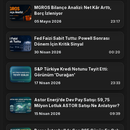
MGROS Bilanço Analizi: Net Kâr Arttı,
Borç İzleniyor
05 Mayıs 2026
23:17
Fed Faizi Sabit Tuttu: Powell Sonrası
Dönem İçin Kritik Sinyal
30 Nisan 2026
00:20
S&P Türkiye Kredi Notunu Teyit Etti:
Görünüm 'Durağan'
17 Nisan 2026
23:33
Astor Enerji’de Dev Pay Satışı: 59,75
Milyon Lotluk ASTOR Satışı Ne Anlatıyor?
15 Nisan 2026
09:39