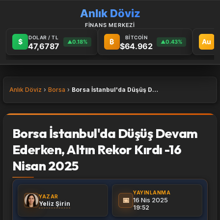
Anlık Döviz
FİNANS MERKEZİ
DOLAR / TL
BİTCOİN
G
$
₿
Au
0.18%
0.43%
▲
▲
47,6787
$64.962
6
Anlık Döviz
Borsa
Borsa İstanbul'da Düşüş Devam Ederken, Altın Rekor Kırdı -16 Nisan 2025
Borsa İstanbul'da Düşüş Devam
Ederken, Altın Rekor Kırdı -16
Nisan 2025
YAYINLANMA
YAZAR
📅
16 Nis 2025
Yeliz Şirin
19:52