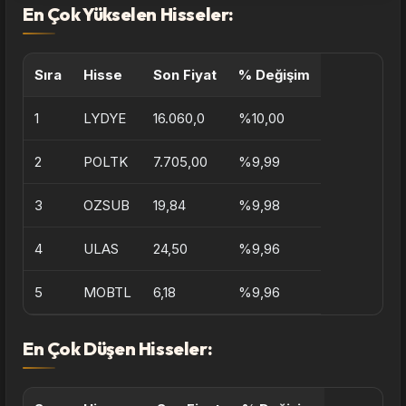
En Çok Yükselen Hisseler:
Sıra
Hisse
Son Fiyat
% Değişim
1
LYDYE
16.060,0
%10,00
2
POLTK
7.705,00
%9,99
3
OZSUB
19,84
%9,98
4
ULAS
24,50
%9,96
5
MOBTL
6,18
%9,96
En Çok Düşen Hisseler: