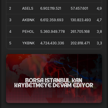
2
ASELS
6.902.119.521
57.457.601
4,95
3
AKBNK
6.612.359.693
130.823.493
4,75
4
PEHOL
5.360.949.778
261.705.168
3,85
5
YKBNK
4.724.430.336
202.818.471
3,39