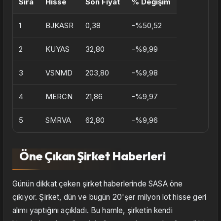
Sıra
Hisse
Son Fiyat
% Değişim
1
BJKASR
0,38
-%50,52
2
KUYAS
32,80
-%9,99
3
VSNMD
203,80
-%9,98
4
MERCN
21,86
-%9,97
5
SMRVA
62,80
-%9,96
Öne Çıkan Şirket Haberleri
Günün dikkat çeken şirket haberlerinde SASA öne
çıkıyor. Şirket, dün ve bugün 20'şer milyon lot hisse geri
alımı yaptığını açıkladı. Bu hamle, şirketin kendi