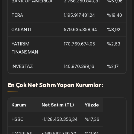
BANK OF AMERICA
3.768.350.840,81
%57,96
TERA
1.195.917.481,24
%18,40
GARANTI
579.635.358,94
%8,92
YATIRIM
170.769.674,05
%2,63
FINANSMAN
INVESTAZ
140.870.389,16
%2,17
En Çok Net Satım Yapan Kurumlar:
Kurum
Net Satım (TL)
Yüzde
HSBC
-1.128.453.356,34
%17,36
TACIRLER
-769.592.740,30
%11,84