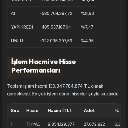
A1
-580.704.387,72
%8,93
YAPIKREDI
-485.537.167,04
%7,47
ÜNLÜ
-322.095.307,59
%4,95
İşlem Hacmi ve Hisse
Performansları
Toplam işlem hacmi 139.347.784.874 TL olarak
gerçekleşti. En çok işlem gören hisseler şöyle sıralandı:
Sıra
Hisse
Hacim (TL)
Adet
%
1
THYAO
8.854.129.377
27.672.822
6,35