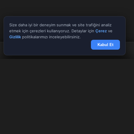
Size daha iyi bir deneyim sunmak ve site trafiğini analiz
etmek için çerezleri kullanıyoruz. Detaylar için
Çerez
ve
Gizlilik
politikalarımızı inceleyebilirsiniz.
Kabul Et
Anasayfa
Döviz
Borsa
Haberler
Menü
Tüm Araçlar
✕
Giriş Yap
Kayıt Ol
AnlikDoviz.co
Döviz kurları, altın fiyatları ve forex paritelerini anlık takip edin.
Pariteler
Hisseler
Kriptolar
Güncel ekonomi, borsa ve kripto para haberleri.