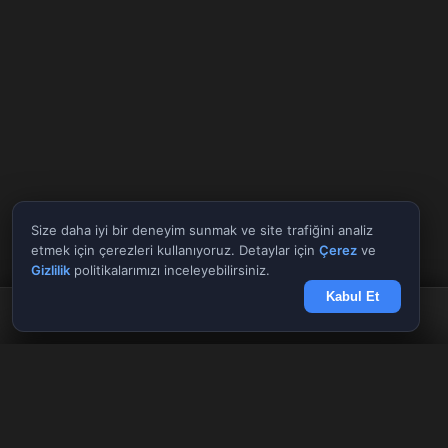
Size daha iyi bir deneyim sunmak ve site trafiğini analiz
etmek için çerezleri kullanıyoruz. Detaylar için
Çerez
ve
Gizlilik
politikalarımızı inceleyebilirsiniz.
Kabul Et
Anasayfa
Döviz
Borsa
Haberler
Menü
Tüm Araçlar
✕