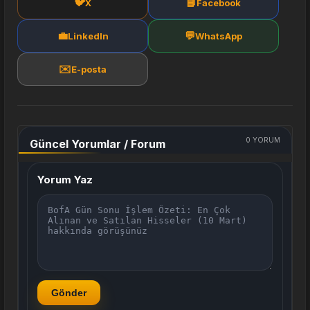
🐦
📘
X
Facebook
💼
💬
LinkedIn
WhatsApp
✉️
E-posta
0
YORUM
Güncel Yorumlar / Forum
Yorum Yaz
Gönder