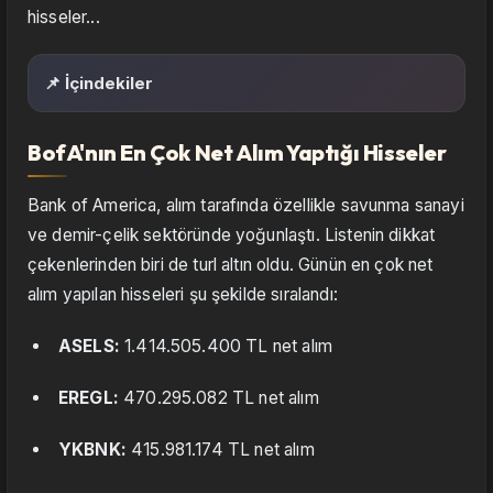
hisseler...
📌 İçindekiler
BofA'nın En Çok Net Alım Yaptığı Hisseler
Bank of America, alım tarafında özellikle savunma sanayi
ve demir-çelik sektöründe yoğunlaştı. Listenin dikkat
çekenlerinden biri de turl altın oldu. Günün en çok net
alım yapılan hisseleri şu şekilde sıralandı:
ASELS:
1.414.505.400 TL net alım
EREGL:
470.295.082 TL net alım
YKBNK:
415.981.174 TL net alım