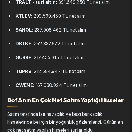
TRALT - turl altın:
391.649.250 TL net alım
KTLEV:
299.599.459 TL net alım
SAHOL:
287.908.462 TL net alım
DSTKF:
252.337.672 TL net alım
GUBRF:
217.455.315 TL net alım
TUPRS:
212.584.947 TL net alım
CWENE:
167.030.924 TL net alım
BofA'nın En Çok Net Satım Yaptığı Hisseler
Satım tarafında ise havacılık ve bazı bankacılık
hisselerinde belirgin bir yoğunluk gözlemlendi. Günün en
çok net satım yapılan hisseleri şunlar oldu: