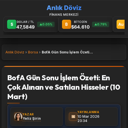
Anlık Döviz
FİNANS MERKEZİ
DOLAR / TL
BİTCOİN
G
$
₿
Au
0.05%
0.79%
▲
▲
47,5849
$64.610
Anlık Döviz
Borsa
BofA Gün Sonu İşlem Özeti: En Çok Alınan ve Satılan Hisseler (10 Mart)
BofA Gün Sonu İşlem Özeti: En
Çok Alınan ve Satılan Hisseler (10
Mart)
YAYINLANMA
YAZAR
📅
10 Mar 2026
Yeliz Şirin
23:34