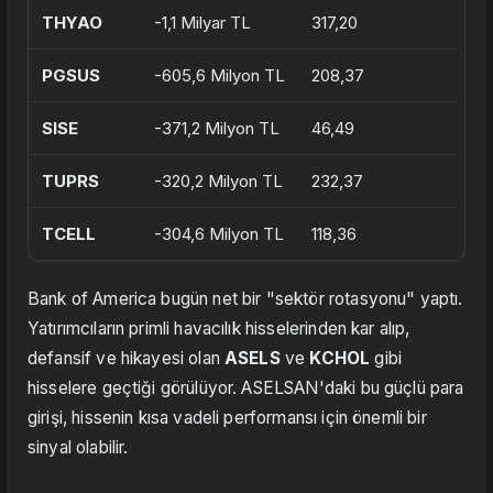
THYAO
-1,1 Milyar TL
317,20
PGSUS
-605,6 Milyon TL
208,37
SISE
-371,2 Milyon TL
46,49
TUPRS
-320,2 Milyon TL
232,37
TCELL
-304,6 Milyon TL
118,36
Bank of America bugün net bir "sektör rotasyonu" yaptı.
Yatırımcıların primli havacılık hisselerinden kar alıp,
defansif ve hikayesi olan
ASELS
ve
KCHOL
gibi
hisselere geçtiği görülüyor. ASELSAN'daki bu güçlü para
girişi, hissenin kısa vadeli performansı için önemli bir
sinyal olabilir.