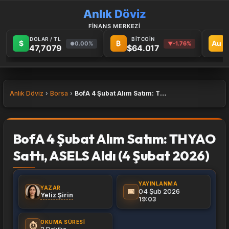
Anlık Döviz
FİNANS MERKEZİ
DOLAR / TL
BİTCOİN
G
$
₿
Au
0.00%
-1.76%
●
▼
47,7079
$64.017
Anlık Döviz
Borsa
BofA 4 Şubat Alım Satım: THYAO Sattı, ASELS Aldı (4 Şubat 2026)
BofA 4 Şubat Alım Satım: THYAO
Sattı, ASELS Aldı (4 Şubat 2026)
YAYINLANMA
YAZAR
📅
04 Şub 2026
Yeliz Şirin
19:03
OKUMA SÜRESI
⏱️