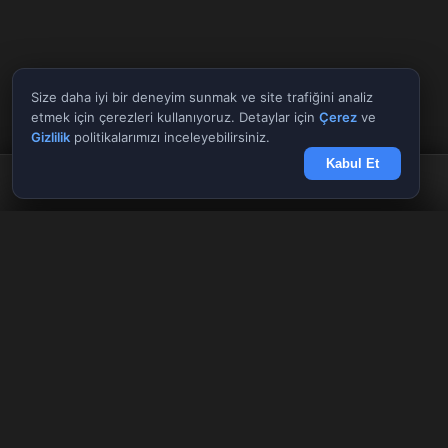
Size daha iyi bir deneyim sunmak ve site trafiğini analiz
etmek için çerezleri kullanıyoruz. Detaylar için
Çerez
ve
Gizlilik
politikalarımızı inceleyebilirsiniz.
Kabul Et
Anasayfa
Döviz
Borsa
Haberler
Menü
Tüm Araçlar
✕
Giriş Yap
Kayıt Ol
AnlikDoviz.co
Döviz kurları, altın fiyatları ve forex paritelerini anlık takip edin.
Pariteler
Hisseler
Kriptolar
Güncel ekonomi, borsa ve kripto para haberleri.