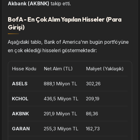
Akbank (AKBNK)
takip etti.
BofA - En Çok Alım Yapılan Hisseler (Para
Girişi)
Aşağıdaki tablo, Bank of America'nın bugün portföyüne
en çok eklediği hisseleri göstermektedir:
Hisse Kodu
Net Alım (TL)
Maliyet (Yaklaşık)
ASELS
888,1 Milyon TL
302,26
KCHOL
436,5 Milyon TL
209,19
AKBNK
291,9 Milyon TL
86,36
GARAN
255,3 Milyon TL
162,73