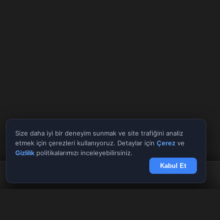
Size daha iyi bir deneyim sunmak ve site trafiğini analiz
etmek için çerezleri kullanıyoruz. Detaylar için
Çerez
ve
Gizlilik
politikalarımızı inceleyebilirsiniz.
Kabul Et
Anasayfa
Döviz
Borsa
Haberler
Menü
Tüm Araçlar
✕