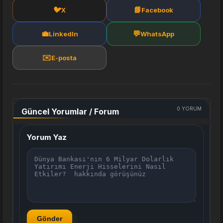
🐦
📘
X
Facebook
💼
💬
LinkedIn
WhatsApp
✉️
E-posta
0
YORUM
Güncel Yorumlar / Forum
Yorum Yaz
Gönder