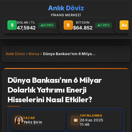
Anlık Döviz
FİNANS MERKEZİ
DOLAR / TL
BİTCOİN
G
$
₿
Au
0.06%
1.30%
▲
▲
47,5942
$64.852
6
Anlık Döviz
Borsa
Dünya Bankası'nın 6 Milyar Dolarlık Yatırımı Enerji Hisselerini Nasıl Etkiler?
Dünya Bankası'nın 6 Milyar
Dolarlık Yatırımı Enerji
Hisselerini Nasıl Etkiler?
YAYINLANMA
YAZAR
📅
26 Kas 2025
Yeliz Şirin
11:46