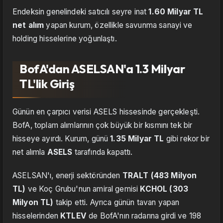
Endeksin genelindeki satıcılı seyre inat
1.60 Milyar TL
net alım
yapan kurum, özellikle savunma sanayi ve
holding hisselerine yoğunlaştı.
BofA'dan ASELSAN'a 1.3 Milyar
TL'lik Giriş
Günün en çarpıcı verisi ASELS hissesinde gerçekleşti.
BofA, toplam alımlarının çok büyük bir kısmını tek bir
hisseye ayırdı. Kurum, günü
1.35 Milyar TL
gibi rekor bir
net alımla
ASELS
tarafında kapattı.
ASELSAN'ı, enerji sektöründen
TRALT (483 Milyon
TL)
ve Koç Grubu'nun amiral gemisi
KCHOL (303
Milyon TL)
takip etti. Ayrıca günün tavan yapan
hisselerinden
KTLEV
de BofA'nın radarına girdi ve 198