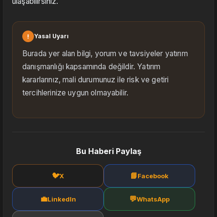
ulaşabilirsiniz.
!
Yasal Uyarı
Burada yer alan bilgi, yorum ve tavsiyeler yatırım
danışmanlığı kapsamında değildir. Yatırım
kararlarınız, mali durumunuz ile risk ve getiri
tercihlerinize uygun olmayabilir.
Bu Haberi Paylaş
🐦
📘
X
Facebook
💼
💬
LinkedIn
WhatsApp