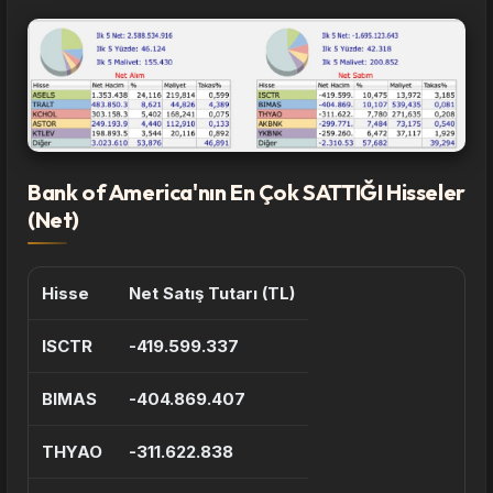
Bank of America'nın En Çok SATTIĞI Hisseler
(Net)
Hisse
Net Satış Tutarı (TL)
ISCTR
-419.599.337
BIMAS
-404.869.407
THYAO
-311.622.838