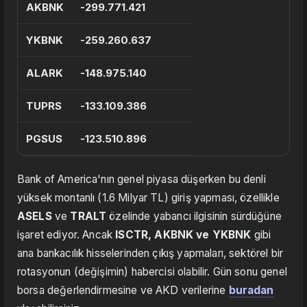
AKBNK
-299.771.421
YKBNK
-259.260.637
ALARK
-148.975.140
TUPRS
-133.109.386
PGSUS
-123.510.896
Bank of America'nın genel piyasa düşerken bu denli
yüksek montanlı (1.6 Milyar TL) giriş yapması, özellikle
ASELS
ve
TRALT
özelinde yabancı ilgisinin sürdüğüne
işaret ediyor. Ancak
ISCTR, AKBNK ve YKBNK
gibi
ana bankacılık hisselerinden çıkış yapmaları, sektörel bir
rotasyonun (değişimin) habercisi olabilir. Gün sonu genel
borsa değerlendirmesine ve AKD verilerine
buradan