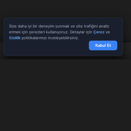
Size daha iyi bir deneyim sunmak ve site trafiğini analiz
etmek için çerezleri kullanıyoruz. Detaylar için
Çerez
ve
Gizlilik
politikalarımızı inceleyebilirsiniz.
Kabul Et
Anasayfa
Döviz
Borsa
Haberler
Menü
Tüm Araçlar
✕
Giriş Yap
Kayıt Ol
AnlikDoviz.co
Döviz kurları, altın fiyatları ve forex paritelerini anlık takip edin.
Pariteler
Hisseler
Kriptolar
Güncel ekonomi, borsa ve kripto para haberleri.