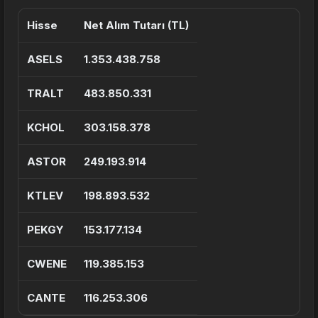
Hisse
Net Alım Tutarı (TL)
ASELS
1.353.438.758
TRALT
483.850.331
KCHOL
303.158.378
ASTOR
249.193.914
KTLEV
198.893.532
PEKGY
153.177.134
CWENE
119.385.153
CANTE
116.253.306