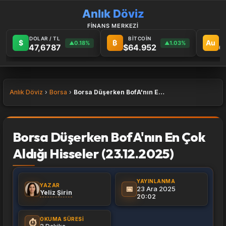
Anlık Döviz
FİNANS MERKEZİ
DOLAR / TL
BİTCOİN
G
$
₿
Au
0.18%
1.03%
▲
▲
47,6787
$64.952
6
Anlık Döviz
Borsa
Borsa Düşerken BofA'nın En Çok Aldığı Hisseler (23.12.2025)
Borsa Düşerken BofA'nın En Çok
Aldığı Hisseler (23.12.2025)
YAYINLANMA
YAZAR
📅
23 Ara 2025
Yeliz Şirin
20:02
OKUMA SÜRESI
⏱️