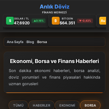
Anlık Döviz
FİNANS MERKEZİ
DOLAR / TL
BİTCOİN
$
₿
Au
0.16%
-0,43%
▲
▼
47,6920
$64.351
Ana Sayfa
Blog
Borsa
Ekonomi, Borsa ve Finans Haberleri
Son dakika ekonomi haberleri, borsa analizi,
doviz yorumlari ve finans piyasalari hakkinda
uzman gorusleri
TÜMÜ
HABERLER
EKONOMI
BORSA