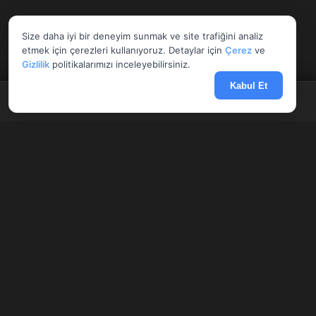
Size daha iyi bir deneyim sunmak ve site trafiğini analiz
etmek için çerezleri kullanıyoruz. Detaylar için
Çerez
ve
Gizlilik
politikalarımızı inceleyebilirsiniz.
Kabul Et
Anasayfa
Döviz
Borsa
Haberler
Menü
AnlikDoviz.co
Döviz kurları, altın fiyatları ve forex paritelerini anlık takip edin.
Banka altın makasları, Harem fiyatları ve finansal hesaplama
araçlarını karşılaştırın.