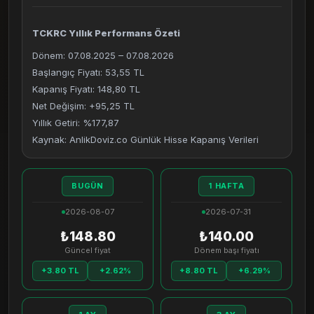
TCKRC Yıllık Performans Özeti
Dönem: 07.08.2025 – 07.08.2026
Başlangıç Fiyatı: 53,55 TL
Kapanış Fiyatı: 148,80 TL
Net Değişim: +95,25 TL
Yıllık Getiri: %177,87
Kaynak: AnlikDoviz.co Günlük Hisse Kapanış Verileri
BUGÜN
1 HAFTA
2026-08-07
2026-07-31
₺148.80
₺140.00
Güncel fiyat
Dönem başı fiyatı
+3.80 TL
+2.62%
+8.80 TL
+6.29%