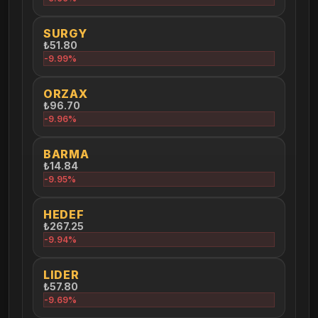
SURGY
₺51.80
-9.99%
ORZAX
₺96.70
-9.96%
BARMA
₺14.84
-9.95%
HEDEF
₺267.25
-9.94%
LIDER
₺57.80
-9.69%