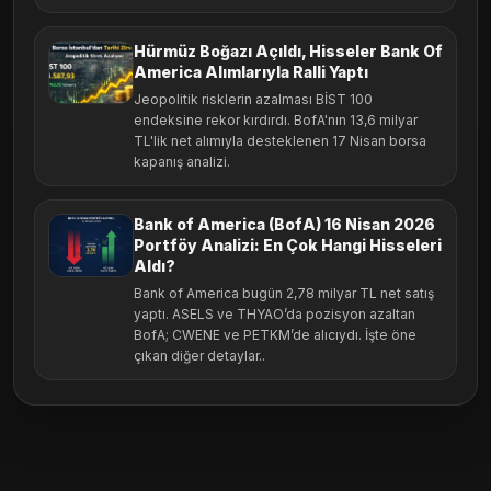
Hürmüz Boğazı Açıldı, Hisseler Bank Of
America Alımlarıyla Ralli Yaptı
Jeopolitik risklerin azalması BİST 100
endeksine rekor kırdırdı. BofA'nın 13,6 milyar
TL'lik net alımıyla desteklenen 17 Nisan borsa
kapanış analizi.
Bank of America (BofA) 16 Nisan 2026
Portföy Analizi: En Çok Hangi Hisseleri
Aldı?
Bank of America bugün 2,78 milyar TL net satış
yaptı. ASELS ve THYAO’da pozisyon azaltan
BofA; CWENE ve PETKM’de alıcıydı. İşte öne
çıkan diğer detaylar..