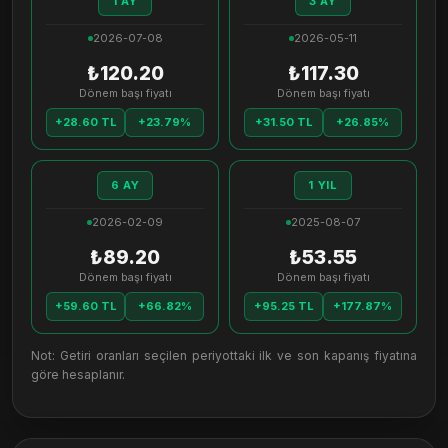
1 AY
3 AY
2026-07-08
2026-05-11
₺120.20
₺117.30
Dönem başı fiyatı
Dönem başı fiyatı
+28.60 TL
+23.79%
+31.50 TL
+26.85%
6 AY
1 YIL
2026-02-09
2025-08-07
₺89.20
₺53.55
Dönem başı fiyatı
Dönem başı fiyatı
+59.60 TL
+66.82%
+95.25 TL
+177.87%
Not: Getiri oranları seçilen periyottaki ilk ve son kapanış fiyatına
göre hesaplanır.