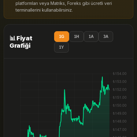
platformları veya Matriks, Foreks gibi ücretli veri
terminallerini kullanabilirsiniz.
1G
1H
1A
3A
📊 Fiyat
Grafiği
1Y