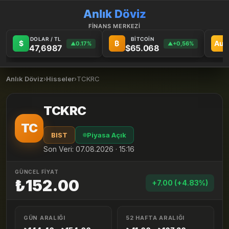
Anlık Döviz
FİNANS MERKEZİ
DOLAR / TL
BİTCOİN
$
₿
Au
0.17%
+0,56%
▲
▲
47,6987
$65.068
Anlık Döviz
›
Hisseler
›
TCKRC
TCKRC
TC
BIST
Piyasa Açık
Son Veri: 07.08.2026 · 15:16
GÜNCEL FİYAT
₺152.00
+7.00 (+4.83%)
GÜN ARALIĞI
52 HAFTA ARALIĞI