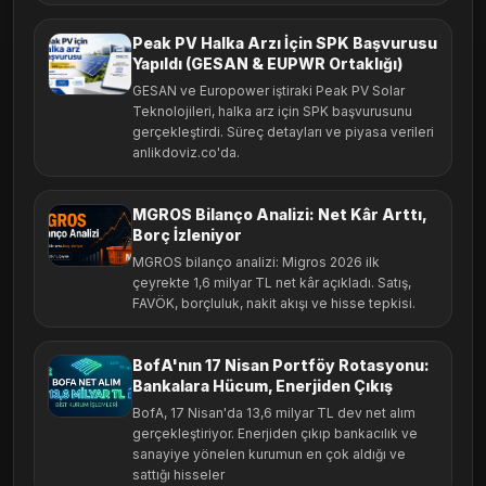
Peak PV Halka Arzı İçin SPK Başvurusu
Yapıldı (GESAN & EUPWR Ortaklığı)
GESAN ve Europower iştiraki Peak PV Solar
Teknolojileri, halka arz için SPK başvurusunu
gerçekleştirdi. Süreç detayları ve piyasa verileri
anlikdoviz.co'da.
MGROS Bilanço Analizi: Net Kâr Arttı,
Borç İzleniyor
MGROS bilanço analizi: Migros 2026 ilk
çeyrekte 1,6 milyar TL net kâr açıkladı. Satış,
FAVÖK, borçluluk, nakit akışı ve hisse tepkisi.
BofA'nın 17 Nisan Portföy Rotasyonu:
Bankalara Hücum, Enerjiden Çıkış
BofA, 17 Nisan'da 13,6 milyar TL dev net alım
gerçekleştiriyor. Enerjiden çıkıp bankacılık ve
sanayiye yönelen kurumun en çok aldığı ve
sattığı hisseler