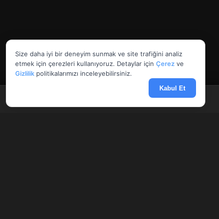
Size daha iyi bir deneyim sunmak ve site trafiğini analiz
etmek için çerezleri kullanıyoruz. Detaylar için
Çerez
ve
Gizlilik
politikalarımızı inceleyebilirsiniz.
Kabul Et
Anasayfa
Döviz
Borsa
Haberler
Menü
AnlikDoviz.co
Döviz kurları, altın fiyatları ve forex paritelerini anlık takip edin.