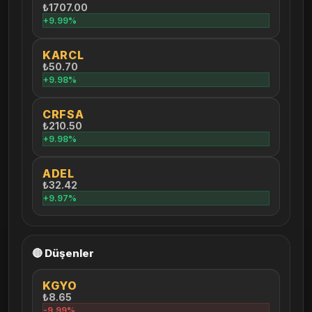
₺1707.00
+9.99%
KARCL
₺50.70
+9.98%
CRFSA
₺210.50
+9.98%
ADEL
₺32.42
+9.97%
🔴 Düşenler
KGYO
₺8.65
-9.99%