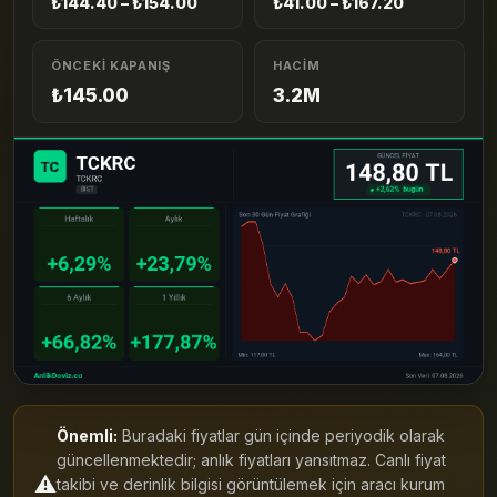
₺144.40 – ₺154.00
₺41.00 – ₺167.20
ÖNCEKI KAPANIŞ
HACIM
₺145.00
3.2M
Önemli:
Buradaki fiyatlar gün içinde periyodik olarak
güncellenmektedir; anlık fiyatları yansıtmaz. Canlı fiyat
⚠️
takibi ve derinlik bilgisi görüntülemek için aracı kurum