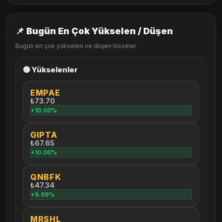
📌 Bugün En Çok Yükselen / Düşen
Bugün en çok yükselen ve düşen hisseler
🟢 Yükselenler
EMPAE
₺73.70
+10.00%
GIPTA
₺67.65
+10.00%
QNBFK
₺47.34
+9.99%
MRSHL