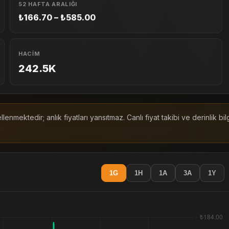
52 HAFTA ARALIĞI
₺166.70 – ₺585.00
HACIM
242.5K
enmektedir; anlık fiyatları yansıtmaz. Canlı fiyat takibi ve derinlik bi
1G
1H
1A
3A
1Y