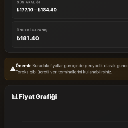
GÜN ARALIĞI
₺177.10 – ₺184.40
ÖNCEKI KAPANIŞ
₺181.40
Önemli:
Buradaki fiyatlar gün içinde periyodik olarak güncell
⚠️
Foreks gibi ücretli veri terminallerini kullanabilirsiniz.
📊 Fiyat Grafiği