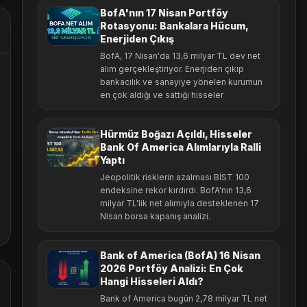
BofA'nın 17 Nisan Portföy
Rotasyonu: Bankalara Hücum,
Enerjiden Çıkış
BofA, 17 Nisan'da 13,6 milyar TL dev net
alım gerçekleştiriyor. Enerjiden çıkıp
bankacılık ve sanayiye yönelen kurumun
en çok aldığı ve sattığı hisseler
Hürmüz Boğazı Açıldı, Hisseler
Bank Of America Alımlarıyla Ralli
Yaptı
Jeopolitik risklerin azalması BİST 100
endeksine rekor kırdırdı. BofA'nın 13,6
milyar TL'lik net alımıyla desteklenen 17
Nisan borsa kapanış analizi.
Bank of America (BofA) 16 Nisan
2026 Portföy Analizi: En Çok
Hangi Hisseleri Aldı?
Bank of America bugün 2,78 milyar TL net