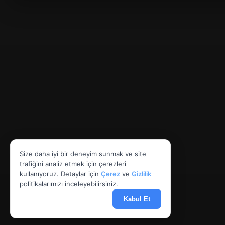
Size daha iyi bir deneyim sunmak ve site
trafiğini analiz etmek için çerezleri
kullanıyoruz. Detaylar için
Çerez
ve
Gizlilik
politikalarımızı inceleyebilirsiniz.
Kabul Et