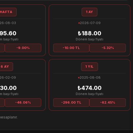
 HAFTA
1 AY
26-08-03
2026-07-09
95.60
₺188.00
 başı fiyatı
Dönem başı fiyatı
-9.00%
-10.00 TL
-5.32%
6 AY
1 YIL
26-02-09
2025-08-08
30.00
₺474.00
 başı fiyatı
Dönem başı fiyatı
-46.06%
-296.00 TL
-62.45%
hesaplanır.