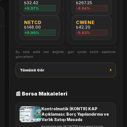
₺32.42
₺267.25
+9.97%
-9.94%
NETCD
CWENE
₺148.00
₺42.20
+9.96%
-9.83%
Bu liste anlık veri değildir; gün içinde belirli saatlerde
güncellenir.
›
Tümünü Gör
📰 Borsa Makaleleri
Kontrolmatik (KONTR) KAP
Açıklaması: Borç Yapılandırma ve
Varlık Satışı Masada
Kontrolmatik (KONTR) hisseleri tavan