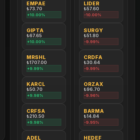
EMPAE
LIDER
₺73.70
₺57.60
+10.00%
-10.00%
GIPTA
SURGY
₺67.65
₺51.80
+10.00%
-9.99%
MRSHL
CRDFA
₺1707.00
₺30.64
+9.99%
-9.99%
KARCL
ORZAX
₺50.70
₺96.70
+9.98%
-9.96%
CRFSA
BARMA
₺210.50
₺14.84
+9.98%
-9.95%
ADEL
HEDEF