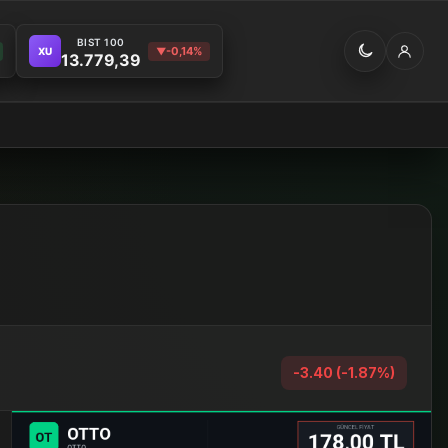
BIST 100
-0,14%
XU
▼
13.779,39
-3.40 (-1.87%)