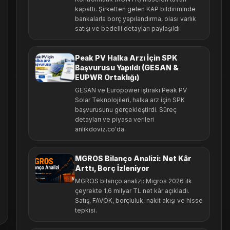
kapattı. Şirketten gelen KAP bildiriminde
bankalarla borç yapılandırma, olası varlık
satışı ve bedelli detayları paylaşıldı
Peak PV Halka Arzı İçin SPK
Başvurusu Yapıldı (GESAN &
EUPWR Ortaklığı)
GESAN ve Europower iştiraki Peak PV
Solar Teknolojileri, halka arz için SPK
başvurusunu gerçekleştirdi. Süreç
detayları ve piyasa verileri
anlikdoviz.co'da.
MGROS Bilanço Analizi: Net Kâr
Arttı, Borç İzleniyor
MGROS bilanço analizi: Migros 2026 ilk
çeyrekte 1,6 milyar TL net kâr açıkladı.
Satış, FAVÖK, borçluluk, nakit akışı ve hisse
tepkisi.