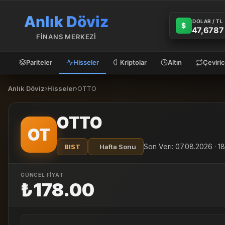
Anlık Döviz
DOLAR / TL
$
47,6787
FİNANS MERKEZİ
Pariteler
Hisseler
Kriptolar
Altın
Çeviric
Anlık Döviz
›
Hisseler
›
OTTO
OTTO
OT
Son Veri: 07.08.2026 · 1
BIST
Hafta Sonu
GÜNCEL FİYAT
₺178.00