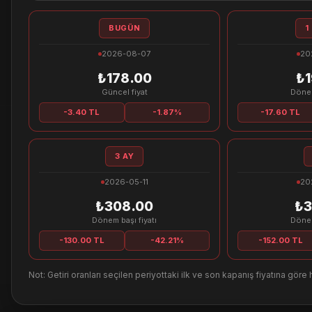
BUGÜN
1
2026-08-07
20
₺178.00
₺1
Güncel fiyat
Dönem
-3.40 TL
-1.87%
-17.60 TL
3 AY
2026-05-11
20
₺308.00
₺3
Dönem başı fiyatı
Dönem
-130.00 TL
-42.21%
-152.00 TL
Not: Getiri oranları seçilen periyottaki ilk ve son kapanış fiyatına göre 