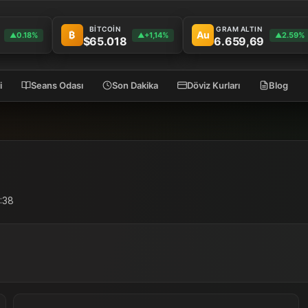
BİTCOİN
GRAM ALTIN
₿
Au
0.18%
+1,14%
2.59%
▲
▲
▲
$65.018
6.659,69
i
Seans Odası
Son Dakika
Döviz Kurları
Blog
8:38