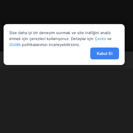
Size daha iyi bir deneyim sunmak ve site trafiğini analiz
etmek için çerezleri kullanıyoruz. Detaylar için
Çerez
ve
Gizlilik
politikalarımızı inceleyebilirsiniz.
Kabul Et
Anasayfa
Döviz
Borsa
Haberler
Menü
AnlikDoviz.co
Döviz kurları, altın fiyatları ve forex paritelerini anlık takip edin.