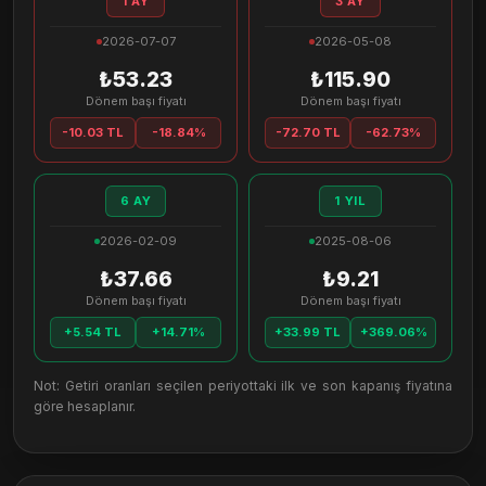
1 AY
3 AY
2026-07-07
2026-05-08
₺53.23
₺115.90
Dönem başı fiyatı
Dönem başı fiyatı
-10.03 TL
-18.84%
-72.70 TL
-62.73%
6 AY
1 YIL
2026-02-09
2025-08-06
₺37.66
₺9.21
Dönem başı fiyatı
Dönem başı fiyatı
+5.54 TL
+14.71%
+33.99 TL
+369.06%
Not: Getiri oranları seçilen periyottaki ilk ve son kapanış fiyatına
göre hesaplanır.