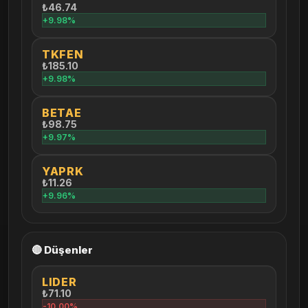
₺46.74
+9.98%
TKFEN
₺185.10
+9.98%
BETAE
₺98.75
+9.97%
YAPRK
₺11.26
+9.96%
🔴 Düşenler
LIDER
₺71.10
-10.00%