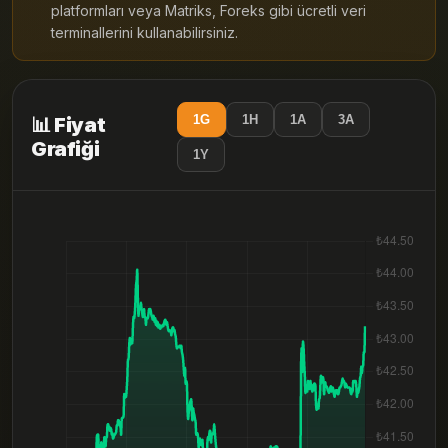
platformları veya Matriks, Foreks gibi ücretli veri
terminallerini kullanabilirsiniz.
1G
1H
1A
3A
📊 Fiyat
Grafiği
1Y