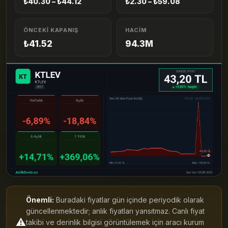
₺40.30 – ₺44.12
₺2.30 – ₺59.08
ÖNCEKI KAPANIŞ
HACIM
₺41.52
94.3M
Önemli:
Buradaki fiyatlar gün içinde periyodik olarak
güncellenmektedir; anlık fiyatları yansıtmaz. Canlı fiyat
⚠️
takibi ve derinlik bilgisi görüntülemek için aracı kurum