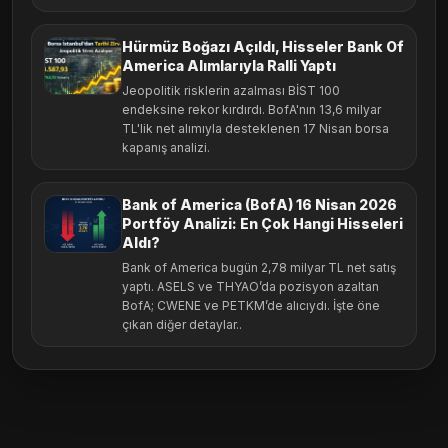
Hürmüz Boğazı Açıldı, Hisseler Bank Of
America Alımlarıyla Ralli Yaptı
Jeopolitik risklerin azalması BİST 100
endeksine rekor kırdırdı. BofA'nın 13,6 milyar
TL'lik net alımıyla desteklenen 17 Nisan borsa
kapanış analizi.
Bank of America (BofA) 16 Nisan 2026
Portföy Analizi: En Çok Hangi Hisseleri
Aldı?
Bank of America bugün 2,78 milyar TL net satış
yaptı. ASELS ve THYAO’da pozisyon azaltan
BofA; CWENE ve PETKM’de alıcıydı. İşte öne
çıkan diğer detaylar..