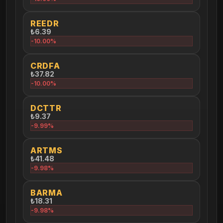
REEDR
₺6.39
-10.00%
CRDFA
₺37.82
-10.00%
DCTTR
₺9.37
-9.99%
ARTMS
₺41.48
-9.98%
BARMA
₺18.31
-9.98%