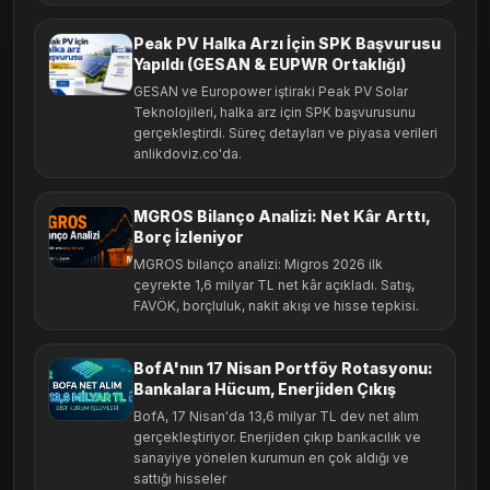
Peak PV Halka Arzı İçin SPK Başvurusu
Yapıldı (GESAN & EUPWR Ortaklığı)
GESAN ve Europower iştiraki Peak PV Solar
Teknolojileri, halka arz için SPK başvurusunu
gerçekleştirdi. Süreç detayları ve piyasa verileri
anlikdoviz.co'da.
MGROS Bilanço Analizi: Net Kâr Arttı,
Borç İzleniyor
MGROS bilanço analizi: Migros 2026 ilk
çeyrekte 1,6 milyar TL net kâr açıkladı. Satış,
FAVÖK, borçluluk, nakit akışı ve hisse tepkisi.
BofA'nın 17 Nisan Portföy Rotasyonu:
Bankalara Hücum, Enerjiden Çıkış
BofA, 17 Nisan'da 13,6 milyar TL dev net alım
gerçekleştiriyor. Enerjiden çıkıp bankacılık ve
sanayiye yönelen kurumun en çok aldığı ve
sattığı hisseler