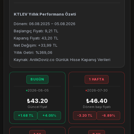
KTLEV Yıllık Performans Özeti
Dönem: 06.08.2025 – 05.08.2026
Başlangıç Fiyatı: 9,21 TL
Kapanış Fiyatı: 43,20 TL
Net Değişim: +33,99 TL
Yıllık Getiri: %369,06
Kaynak: AnlikDoviz.co Günlük Hisse Kapanış Verileri
BUGÜN
1 HAFTA
2026-08-05
2026-07-30
₺43.20
₺46.40
Güncel fiyat
Dönem başı fiyatı
+1.68 TL
+4.05%
-3.20 TL
-6.89%