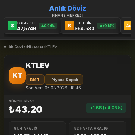
Anlık Döviz
FİNANS MERKEZİ
DOLAR / TL
BİTCOİN
$
₿
Au
0.04%
+0,14%
▲
▲
47,5749
$64.533
Anlık Döviz
›
Hisseler
›
KTLEV
KTLEV
KT
BIST
Piyasa Kapalı
Son Veri: 05.08.2026 · 18:46
GÜNCEL FİYAT
₺43.20
+1.68 (+4.05%)
GÜN ARALIĞI
52 HAFTA ARALIĞI