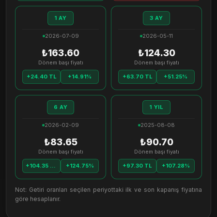
1 AY
3 AY
2026-07-09
2026-05-11
₺163.60
₺124.30
Dönem başı fiyatı
Dönem başı fiyatı
+24.40 TL
+14.91%
+63.70 TL
+51.25%
6 AY
1 YIL
2026-02-09
2025-08-08
₺83.65
₺90.70
Dönem başı fiyatı
Dönem başı fiyatı
+104.35 TL
+124.75%
+97.30 TL
+107.28%
Not: Getiri oranları seçilen periyottaki ilk ve son kapanış fiyatına
göre hesaplanır.