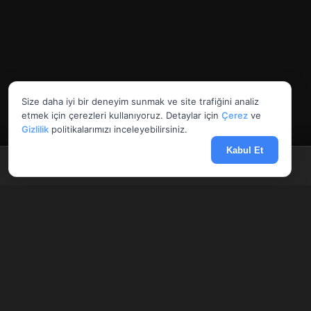
Size daha iyi bir deneyim sunmak ve site trafiğini analiz
etmek için çerezleri kullanıyoruz. Detaylar için
Çerez
ve
Gizlilik
politikalarımızı inceleyebilirsiniz.
Kabul Et
Anasayfa
Döviz
Borsa
Haberler
Menü
AnlikDoviz.co