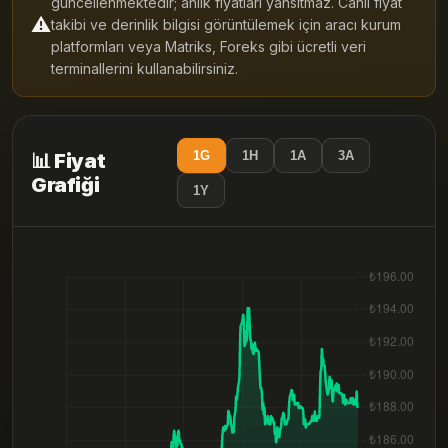
güncellenmektedir; anlık fiyatları yansıtmaz. Canlı fiyat
⚠️
takibi ve derinlik bilgisi görüntülemek için aracı kurum
platformları veya Matriks, Foreks gibi ücretli veri
terminallerini kullanabilirsiniz.
1G
1H
1A
3A
📊 Fiyat
Grafiği
1Y