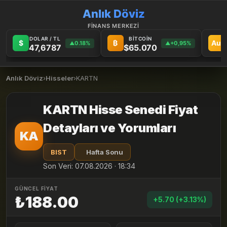
Anlık Döviz
FİNANS MERKEZİ
DOLAR / TL
BİTCOİN
$
₿
Au
0.18%
+0,95%
▲
▲
47,6787
$65.070
Anlık Döviz
›
Hisseler
›
KARTN
KARTN Hisse Senedi Fiyat
Detayları ve Yorumları
KA
BIST
Hafta Sonu
Son Veri: 07.08.2026 · 18:34
GÜNCEL FİYAT
₺188.00
+5.70 (+3.13%)