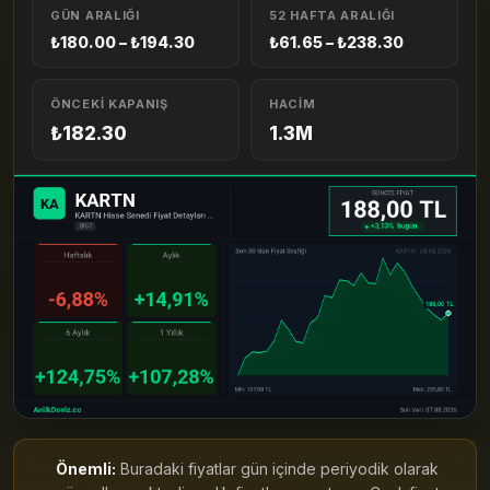
GÜN ARALIĞI
52 HAFTA ARALIĞI
₺180.00 – ₺194.30
₺61.65 – ₺238.30
ÖNCEKI KAPANIŞ
HACIM
₺182.30
1.3M
Önemli:
Buradaki fiyatlar gün içinde periyodik olarak