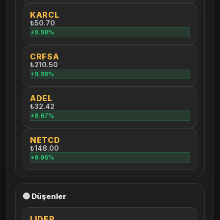
KARCL
₺50.70
+9.98%
CRFSA
₺210.50
+9.98%
ADEL
₺32.42
+9.97%
NETCD
₺148.00
+9.96%
🔴 Düşenler
LIDER