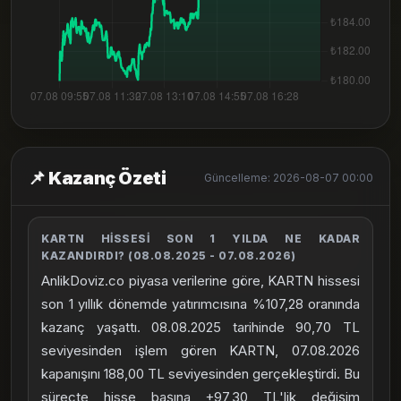
📌 Kazanç Özeti
Güncelleme: 2026-08-07 00:00
KARTN HISSESI SON 1 YILDA NE KADAR
KAZANDIRDI? (08.08.2025 - 07.08.2026)
AnlikDoviz.co piyasa verilerine göre, KARTN hissesi
son 1 yıllık dönemde yatırımcısına %107,28 oranında
kazanç yaşattı. 08.08.2025 tarihinde 90,70 TL
seviyesinden işlem gören KARTN, 07.08.2026
kapanışını 188,00 TL seviyesinden gerçekleştirdi. Bu
süreçte hisse başına +97,30 TL'lik değişim