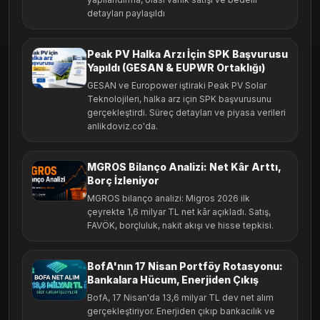
detayları paylaşıldı
Peak PV Halka Arzı İçin SPK Başvurusu
Yapıldı (GESAN & EUPWR Ortaklığı)
GESAN ve Europower iştiraki Peak PV Solar
Teknolojileri, halka arz için SPK başvurusunu
gerçekleştirdi. Süreç detayları ve piyasa verileri
anlikdoviz.co'da.
MGROS Bilanço Analizi: Net Kâr Arttı,
Borç İzleniyor
MGROS bilanço analizi: Migros 2026 ilk
çeyrekte 1,6 milyar TL net kâr açıkladı. Satış,
FAVÖK, borçluluk, nakit akışı ve hisse tepkisi.
BofA'nın 17 Nisan Portföy Rotasyonu:
Bankalara Hücum, Enerjiden Çıkış
BofA, 17 Nisan'da 13,6 milyar TL dev net alım
gerçekleştiriyor. Enerjiden çıkıp bankacılık ve