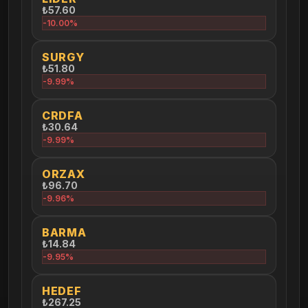
₺57.60
-10.00%
SURGY
₺51.80
-9.99%
CRDFA
₺30.64
-9.99%
ORZAX
₺96.70
-9.96%
BARMA
₺14.84
-9.95%
HEDEF
₺267.25