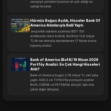
sanayiye yönelen kurumun en çok aldığı ve
sattığı hisseler
Hürmüz Boğazı Açıldı, Hisseler Bank Of
America Alımlarıyla Ralli Yaptı
Jeopolitik risklerin azalması BİST 100
endeksine rekor kırdırdı. BofA'nın 13,6 milyar
TL'lik net alımıyla desteklenen 17 Nisan borsa
kapanış analizi.
Bank of America (BofA) 16 Nisan 2026
Portföy Analizi: En Çok Hangi Hisseleri
Aldı?
Bank of America bugün 2,78 milyar TL net satış
yaptı. ASELS ve THYAO’da pozisyon azaltan
BofA; CWENE ve PETKM’de alıcıydı. İşte öne
çıkan diğer detaylar..