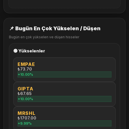
📌 Bugün En Çok Yükselen / Düşen
Bugün en çok yükselen ve düşen hisseler
🟢 Yükselenler
EMPAE
₺73.70
+10.00%
GIPTA
₺67.65
+10.00%
MRSHL
₺1707.00
+9.99%