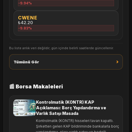
-9.94%
CWENE
₺42.20
-9.83%
Bu liste anlık veri değildir; gün içinde belirli saatlerde güncellenir.
›
Tümünü Gör
📰 Borsa Makaleleri
Kontrolmatik (KONTR) KAP
Açıklaması: Borç Yapılandırma ve
Varlık Satışı Masada
Kontrolmatik (KONTR) hisseleri tavan kapattı.
Şirketten gelen KAP bildiriminde bankalarla borç
yapılandırma, olası varlık satışı ve bedelli