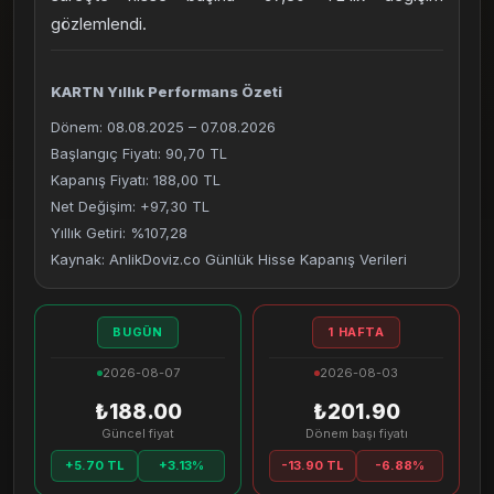
gözlemlendi.
KARTN Yıllık Performans Özeti
Dönem: 08.08.2025 – 07.08.2026
Başlangıç Fiyatı: 90,70 TL
Kapanış Fiyatı: 188,00 TL
Net Değişim: +97,30 TL
Yıllık Getiri: %107,28
Kaynak: AnlikDoviz.co Günlük Hisse Kapanış Verileri
BUGÜN
1 HAFTA
2026-08-07
2026-08-03
₺188.00
₺201.90
Güncel fiyat
Dönem başı fiyatı
+5.70 TL
+3.13%
-13.90 TL
-6.88%