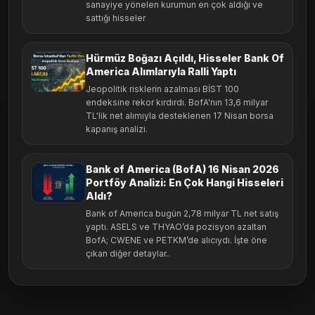
sanayiye yönelen kurumun en çok aldığı ve
sattığı hisseler
Hürmüz Boğazı Açıldı, Hisseler Bank Of
America Alımlarıyla Ralli Yaptı
Jeopolitik risklerin azalması BİST 100
endeksine rekor kırdırdı. BofA'nın 13,6 milyar
TL'lik net alımıyla desteklenen 17 Nisan borsa
kapanış analizi.
Bank of America (BofA) 16 Nisan 2026
Portföy Analizi: En Çok Hangi Hisseleri
Aldı?
Bank of America bugün 2,78 milyar TL net satış
yaptı. ASELS ve THYAO’da pozisyon azaltan
BofA; CWENE ve PETKM’de alıcıydı. İşte öne
çıkan diğer detaylar..