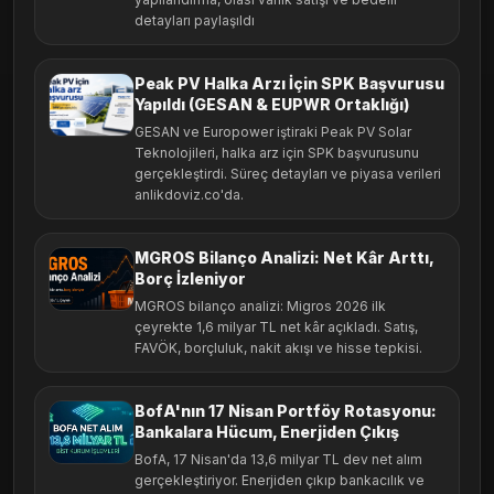
detayları paylaşıldı
Peak PV Halka Arzı İçin SPK Başvurusu
Yapıldı (GESAN & EUPWR Ortaklığı)
GESAN ve Europower iştiraki Peak PV Solar
Teknolojileri, halka arz için SPK başvurusunu
gerçekleştirdi. Süreç detayları ve piyasa verileri
anlikdoviz.co'da.
MGROS Bilanço Analizi: Net Kâr Arttı,
Borç İzleniyor
MGROS bilanço analizi: Migros 2026 ilk
çeyrekte 1,6 milyar TL net kâr açıkladı. Satış,
FAVÖK, borçluluk, nakit akışı ve hisse tepkisi.
BofA'nın 17 Nisan Portföy Rotasyonu:
Bankalara Hücum, Enerjiden Çıkış
BofA, 17 Nisan'da 13,6 milyar TL dev net alım
gerçekleştiriyor. Enerjiden çıkıp bankacılık ve