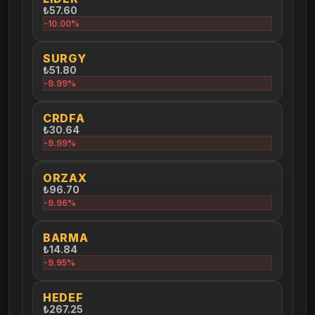
₺57.60
-10.00%
SURGY
₺51.80
-9.99%
CRDFA
₺30.64
-9.99%
ORZAX
₺96.70
-9.96%
BARMA
₺14.84
-9.95%
HEDEF
₺267.25