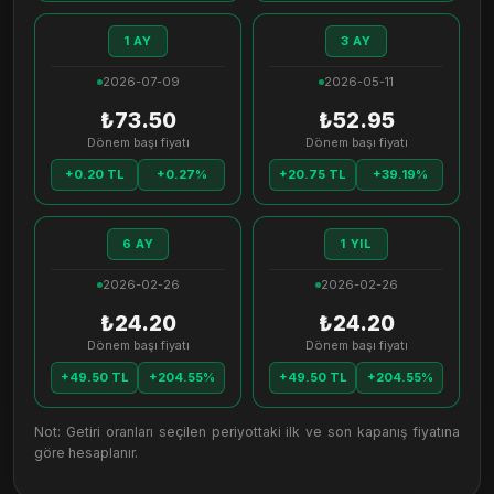
1 AY
3 AY
2026-07-09
2026-05-11
₺73.50
₺52.95
Dönem başı fiyatı
Dönem başı fiyatı
+0.20 TL
+0.27%
+20.75 TL
+39.19%
6 AY
1 YIL
2026-02-26
2026-02-26
₺24.20
₺24.20
Dönem başı fiyatı
Dönem başı fiyatı
+49.50 TL
+204.55%
+49.50 TL
+204.55%
Not: Getiri oranları seçilen periyottaki ilk ve son kapanış fiyatına
göre hesaplanır.