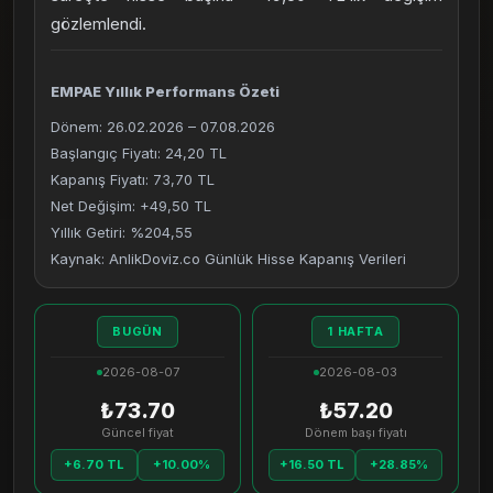
gözlemlendi.
EMPAE Yıllık Performans Özeti
Dönem: 26.02.2026 – 07.08.2026
Başlangıç Fiyatı: 24,20 TL
Kapanış Fiyatı: 73,70 TL
Net Değişim: +49,50 TL
Yıllık Getiri: %204,55
Kaynak: AnlikDoviz.co Günlük Hisse Kapanış Verileri
BUGÜN
1 HAFTA
2026-08-07
2026-08-03
₺73.70
₺57.20
Güncel fiyat
Dönem başı fiyatı
+6.70 TL
+10.00%
+16.50 TL
+28.85%