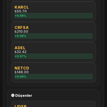
KARCL
₺50.70
+9.98%
CRFSA
₺210.50
+9.98%
ADEL
₺32.42
+9.97%
NETCD
₺148.00
+9.96%
🔴 Düşenler
LIDER