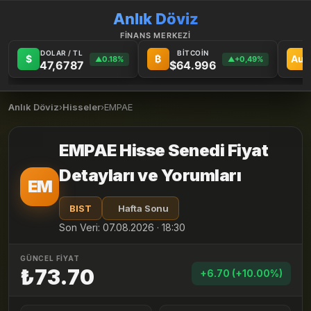
Anlık Döviz
FİNANS MERKEZİ
DOLAR / TL
BİTCOİN
$
₿
Au
0.18%
+0,49%
▲
▲
47,6787
$64.996
Anlık Döviz
›
Hisseler
›
EMPAE
EMPAE Hisse Senedi Fiyat
Detayları ve Yorumları
EM
BIST
Hafta Sonu
Son Veri: 07.08.2026 · 18:30
GÜNCEL FİYAT
₺73.70
+6.70 (+10.00%)