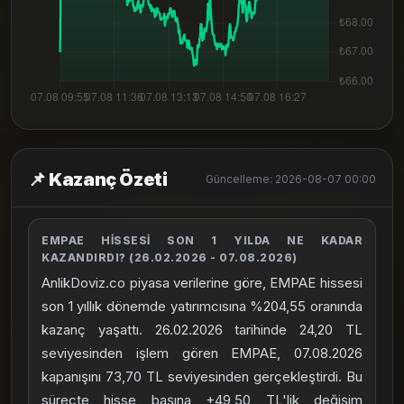
📌 Kazanç Özeti
Güncelleme: 2026-08-07 00:00
EMPAE HISSESI SON 1 YILDA NE KADAR
KAZANDIRDI? (26.02.2026 - 07.08.2026)
AnlikDoviz.co piyasa verilerine göre, EMPAE hissesi
son 1 yıllık dönemde yatırımcısına %204,55 oranında
kazanç yaşattı. 26.02.2026 tarihinde 24,20 TL
seviyesinden işlem gören EMPAE, 07.08.2026
kapanışını 73,70 TL seviyesinden gerçekleştirdi. Bu
süreçte hisse başına +49,50 TL'lik değişim