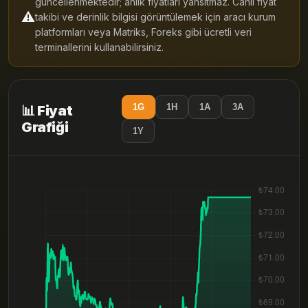
güncellenmektedir; anlık fiyatları yansıtmaz. Canlı fiyat
⚠️
takibi ve derinlik bilgisi görüntülemek için aracı kurum
platformları veya Matriks, Foreks gibi ücretli veri
terminallerini kullanabilirsiniz.
1G
1H
1A
3A
📊 Fiyat
Grafiği
1Y