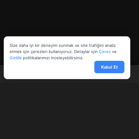
Size daha iyi bir deneyim sunmak ve site trafiğini analiz
etmek için çerezleri kullanıyoruz. Detaylar için
Çerez
ve
Gizlilik
politikalarımızı inceleyebilirsiniz.
Kabul Et
Anasayfa
Döviz
Borsa
Haberler
Menü
AnlikDoviz.co