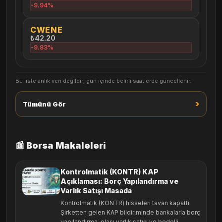
-9.94%
CWENE
₺42.20
-9.83%
Bu liste anlık veri değildir; gün içinde belirli saatlerde güncellenir.
›
Tümünü Gör
📰 Borsa Makaleleri
Kontrolmatik (KONTR) KAP
Açıklaması: Borç Yapılandırma ve
Varlık Satışı Masada
Kontrolmatik (KONTR) hisseleri tavan kapattı.
Şirketten gelen KAP bildiriminde bankalarla borç
yapılandırma, olası varlık satışı ve bedelli