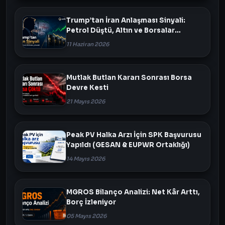
Trump’tan İran Anlaşması Sinyali:
Petrol Düştü, Altın ve Borsalar
Yükseldi
11 Haziran 2026
Mutlak Butlan Kararı Sonrası Borsa
Devre Kesti
21 Mayıs 2026
Peak PV Halka Arzı İçin SPK Başvurusu
Yapıldı (GESAN & EUPWR Ortaklığı)
14 Mayıs 2026
MGROS Bilanço Analizi: Net Kâr Arttı,
Borç İzleniyor
05 Mayıs 2026