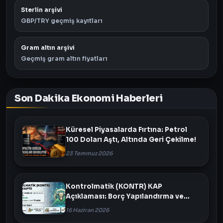
Sterlin arşivi
GBP/TRY geçmiş kayıtları
Gram altın arşivi
Geçmiş gram altın fiyatları
Son Dakika Ekonomi Haberleri
Küresel Piyasalarda Fırtına: Petrol
100 Doları Aştı, Altında Geri Çekilme!
23 Temmuz 2026
Kontrolmatik (KONTR) KAP
Açıklaması: Borç Yapılandırma ve
Varlık Satışı Masada
16 Haziran 2026