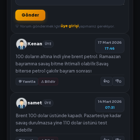
Gönder
üye girişi
💡 Yorum göndermek için
yapmanız gerekiyor.
17 Mart 2026
Kenan
ÜYE
17:46
100 doların altına indi yine brent petrol. Ramaazan
bayramına savaş bitme ihtimali olabilir.Savaş
biterse petrol çakılır bayram sonrası
👍
👎
💬 Yanıtla
⚠ Bildir
0
0
14 Mart 2026
samet
ÜYE
07:31
Brent 100 dolar üstünde kapadı. Pazartesiye kadar
savaş durulmazsa yine 110 dolar üstünü test
edebilir