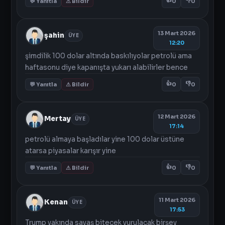
👍
👎
💬 Yanıtla
⚠ Bildir
0
0
13 Mart 2026
şahin
ÜYE
12:20
şimdilik 100 dolar altında baskılıyolar petrolü ama
haftasonu diye kapanışta yukarı alabilirler bence
👍
👎
💬 Yanıtla
⚠ Bildir
0
0
12 Mart 2026
Mertay
ÜYE
17:14
petrolü almaya başladılar yine 100 dolar üstüne
atarsa piyasalar karışır yine
👍
👎
💬 Yanıtla
⚠ Bildir
0
0
11 Mart 2026
Kenan
ÜYE
17:53
Trump yakında savaş bitecek vurulacak birşey