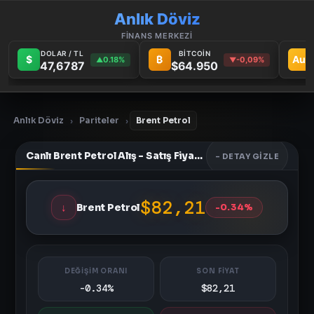
Anlık Döviz
FİNANS MERKEZİ
DOLAR / TL
BİTCOİN
$
₿
Au
0.18%
-0,09%
▲
▼
47,6787
$64.950
Anlık Döviz
Pariteler
Brent Petrol
›
›
Canlı Brent Petrol Alış - Satış Fiyatları
- DETAY GIZLE
$82,21
↓
Brent Petrol
-0.34%
DEĞİŞİM ORANI
SON FİYAT
-0.34%
$82,21