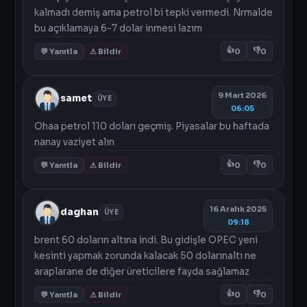
kalmadı demiş ama petrol bi tepki vermedi. Nrmalde
bu açıklamaya 6-7 dolar inmesi lazım
👍
👎
💬 Yanıtla
⚠ Bildir
0
0
9 Mart 2026
samet
ÜYE
06:05
Ohaa petrol 110 doları geçmiş. Piyasalar bu haftada
nanay vaziyet alın
👍
👎
💬 Yanıtla
⚠ Bildir
0
0
16 Aralık 2025
daghan
ÜYE
09:18
brent 60 doların altına indi. Bu gidişle OPEC yeni
kesinti yapmak zorunda kalacak 50 dolarınaltı ne
araplarane de diğer üreticilere fayda sağlamaz
👍
👎
💬 Yanıtla
⚠ Bildir
0
0