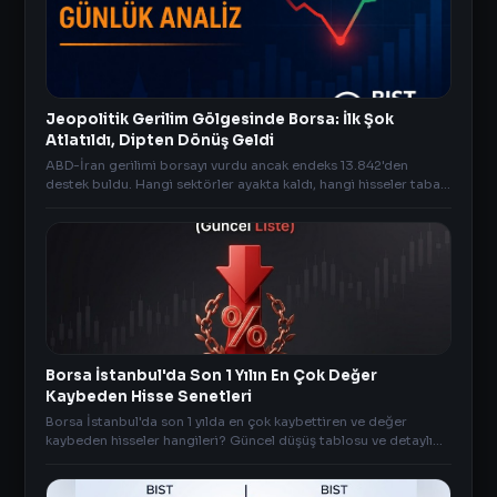
Jeopolitik Gerilim Gölgesinde Borsa: İlk Şok
Atlatıldı, Dipten Dönüş Geldi
ABD-İran gerilimi borsayı vurdu ancak endeks 13.842'den
destek buldu. Hangi sektörler ayakta kaldı, hangi hisseler taban
oldu? İşte günün piyasa özeti.
Borsa İstanbul'da Son 1 Yılın En Çok Değer
Kaybeden Hisse Senetleri
Borsa İstanbul'da son 1 yılda en çok kaybettiren ve değer
kaybeden hisseler hangileri? Güncel düşüş tablosu ve detaylı
risk analizi AnlikDoviz.co'da.