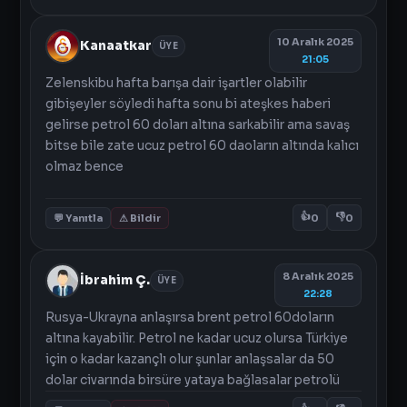
10 Aralık 2025
Kanaatkar
ÜYE
21:05
Zelenskibu hafta barışa dair işartler olabilir
gibişeyler söyledi hafta sonu bi ateşkes haberi
gelirse petrol 60 doları altına sarkabilir ama savaş
bitse bile zate ucuz petrol 60 daoların altında kalıcı
olmaz bence
👍
👎
💬 Yanıtla
⚠ Bildir
0
0
8 Aralık 2025
İbrahim Ç.
ÜYE
22:28
Rusya-Ukrayna anlaşırsa brent petrol 60doların
altına kayabilir. Petrol ne kadar ucuz olursa Türkiye
için o kadar kazançlı olur şunlar anlaşsalar da 50
dolar civarında birsüre yataya bağlasalar petrolü