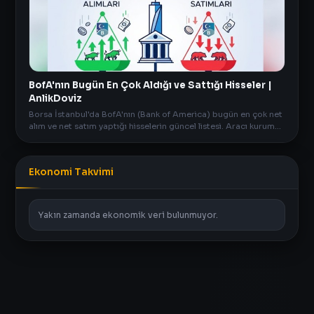
BofA'nın Bugün En Çok Aldığı ve Sattığı Hisseler |
AnlikDoviz
Borsa İstanbul'da BofA'nın (Bank of America) bugün en çok net
alım ve net satım yaptığı hisselerin güncel listesi. Aracı kurum
verileri AnlikDoviz.co'da.
Ekonomi Takvimi
Yakın zamanda ekonomik veri bulunmuyor.