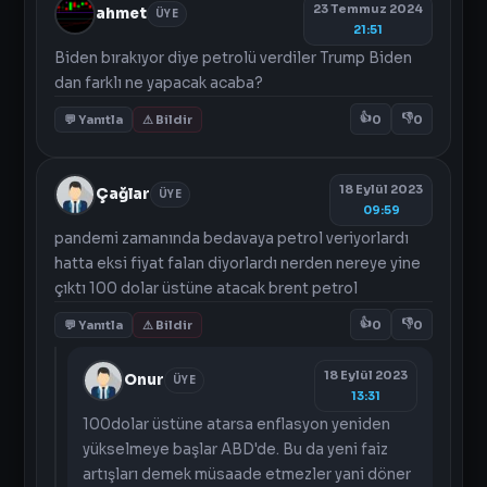
23 Temmuz 2024
ahmet
ÜYE
21:51
Biden bırakıyor diye petrolü verdiler Trump Biden
dan farklı ne yapacak acaba?
👍
👎
💬 Yanıtla
⚠ Bildir
0
0
18 Eylül 2023
Çağlar
ÜYE
09:59
pandemi zamanında bedavaya petrol veriyorlardı
hatta eksi fiyat falan diyorlardı nerden nereye yine
çıktı 100 dolar üstüne atacak brent petrol
👍
👎
💬 Yanıtla
⚠ Bildir
0
0
18 Eylül 2023
Onur
ÜYE
13:31
100dolar üstüne atarsa enflasyon yeniden
yükselmeye başlar ABD'de. Bu da yeni faiz
artışları demek müsaade etmezler yani döner