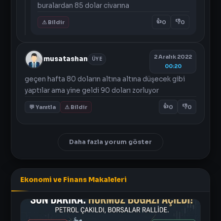
buralardan 85 dolar civarına
👍
👎
⚠ Bildir
0
0
2 Aralık 2022
musatashan
ÜYE
00:20
geçen hafta 80 doların altına altına düşecek gibi
yaptılar ama yine geldi 90 doları zorluyor
👍
👎
💬 Yanıtla
⚠ Bildir
0
0
Daha fazla yorum göster
Ekonomi ve Finans Makaleleri