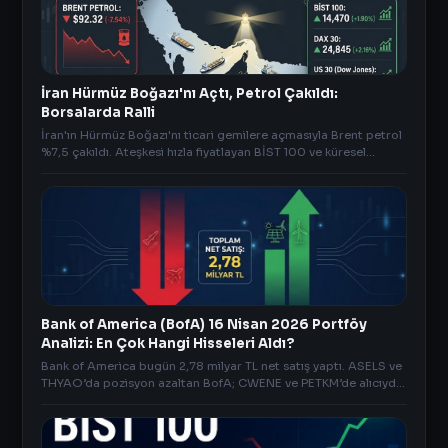
İran Hürmüz Boğazı'nı Açtı, Petrol Çakıldı:
Borsalarda Ralli
İran'ın Hürmüz Boğazı'nı ticari gemilere açmasıyla Brent petrol
%7,5 çakıldı. Ateşkesi hızla fiyatlayan BİST 100 ve küresel
borsalar yeni zirveleri hedefliyor.
Bank of America (BofA) 16 Nisan 2026 Portföy
Analizi: En Çok Hangi Hisseleri Aldı?
Bank of America bugün 2,78 milyar TL net satış yaptı. ASELS ve
THYAO’da pozisyon azaltan BofA; CWENE ve PETKM’de alıcıydı.
İşte öne çıkan diğer detaylar..