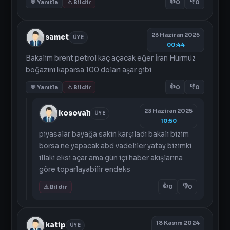
👍
👎
💬 Yanıtla
⚠ Bildir
0
0
23 Haziran 2025
samet
ÜYE
00:44
Bakalim brent petrol kaç açacak eğer İran Hürmüz
boğazını kaparsa 100 doları aşar gibi
👍
👎
💬 Yanıtla
⚠ Bildir
0
0
23 Haziran 2025
kosovalı
ÜYE
10:50
piyasalar bayağa sakin karşıladı bakalı bizim
borsa ne yapacak abd vadeliler yatay bizimki
illaki eksi açar ama gün içi haber akışlarına
göre toparlayabilir endeks
👍
👎
⚠ Bildir
0
0
18 Kasım 2024
katip
ÜYE