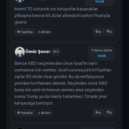
14:34
brenti 70 üstünde zor tutuyorlar basacaklar
yılbaşına bence 65 dolar altında bi petrol fiyatıyla
gireriz
👍
👎
💬 Yanıtla
⚠ Bildir
0
0
7 Ekim 2024
Ömür Şener
ÜYE
13:59
Bence ABD seçimlerden önce İsrail'in İran'ı
vurmasına izin vermez. İsrail vurursa petrol fiyatları
zıplar 90 dolar civar görülür. Bu da enflasyonun
yeniden hortlaması demek. Seçimden önce ABD
buna izin verir mi bence vermez ama seçimden
sonra Trump ya da Harris farketmez. Ortalık yine
karışacağa benziyor.
👍
👎
💬 Yanıtla
⚠ Bildir
0
0