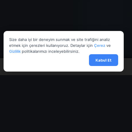
Size daha iyi bir deneyim sunmak ve site trafiğini analiz
etmek için çerezleri kullanıyoruz. Detaylar için
Çerez
ve
Gizlilik
politikalarımızı inceleyebilirsiniz.
Kabul Et
Menü
Anasayfa
Döviz
Borsa
Haberler
AnlikDoviz.co