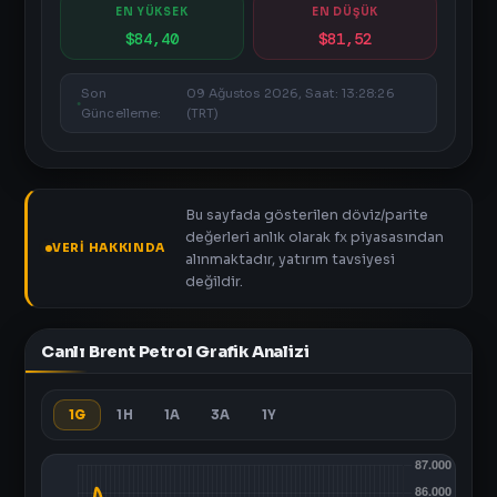
EN YÜKSEK
EN DÜŞÜK
$84,40
$81,52
Son
09 Ağustos 2026, Saat: 13:28:26
Güncelleme:
(TRT)
Bu sayfada gösterilen döviz/parite
değerleri anlık olarak fx piyasasından
VERI HAKKINDA
alınmaktadır, yatırım tavsiyesi
değildir.
Canlı Brent Petrol Grafik Analizi
1G
1H
1A
3A
1Y