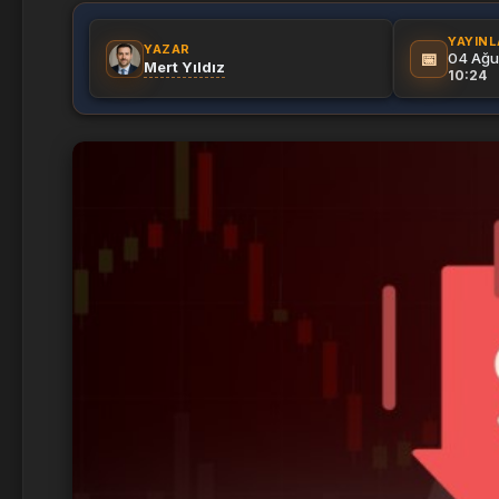
YAYIN
YAZAR
📅
04 Ağu
Mert Yıldız
10:24