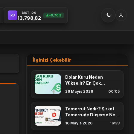
BIST 100
+0,70%
XU
▲
13.798,82
İlginizi Çekebilir
Dolar Kuru Neden
Yükselir? En Çok
Etkileyen 7 Faktör
26 Mayıs 2026
00:05
Temerrüt Nedir? Şirket
Temerrüde Düşerse Ne
Olur? Kupon ve İtfa
16 Mayıs 2026
16:39
Rehberi