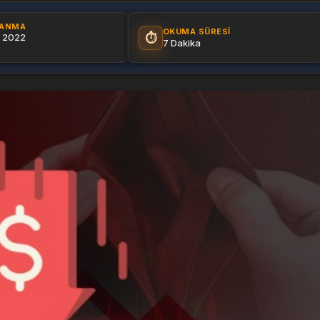
LANMA
OKUMA SÜRESI
⏱️
 2022
7 Dakika