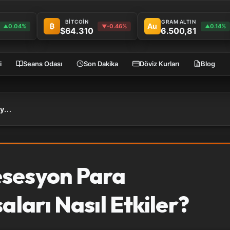
BİTCOİN
GRAM ALTIN
₿
Au
0.04%
-0.46%
0.14%
▲
▼
▲
$64.310
6.500,81
i
Seans Odası
Son Dakika
Döviz Kurları
Blog
Resesyon Nedir? Resesyon Para Piyasalarını ve Borsaları Nasıl Etkiler?
esesyon Para
aları Nasıl Etkiler?