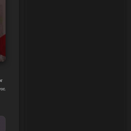
or
or.