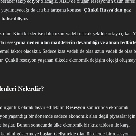
 beraber takip ediyor olacağız. ABD'de oluşan resesyonun uzun süreli
p yayılmayacağı da artı bir tartışma konusu.
Çünkü Rusya'dan gaz
 bahsediliyor.
z olur. Kimi krizler ise daha uzun vadeli olacak şekilde ortaya çıkar. 
ada
resesyona neden olan maddelerin devamlılığı ve alınan tedbirl
emel faktör olacaktır. Sadece kısa vadeli de olsa uzun vadeli de olsa 
ür. Çünkü resesyon yaşanan ülkede ekonomik değişim ölçeği oluşmay
nleri Nelerdir?
rgunluk olarak tasvir edilebilir.
Resesyon
sonucunda ekonomik
esyon yaşandığı bir dönemde sadece ekonomik alan değil piyasalar için
e başlar. Bunun sonucunda ülke ekonomik bir kriz tablosu ile karşı
o kendini göstermeye başlar. Gelişmekte olan ülkelerde bir resesyon