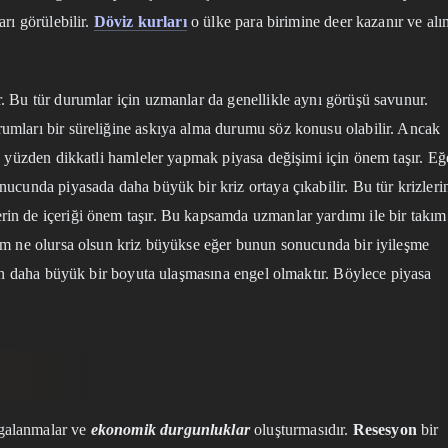
rı görülebilir.
Döviz kurları
o ülke para birimine deer kazanır ve alı
. Bu tür durumlar için uzmanlar da genellikle aynı görüşü savunur.
umları bir süreliğine askıya alma durumu söz konusu olabilir. Ancak
u yüzden dikkatli hamleler yapmak piyasa değişimi için önem taşır. Eğ
ucunda piyasada daha büyük bir kriz ortaya çıkabilir. Bu tür krizleri
in de içeriği önem taşır. Bu kapsamda uzmanlar yardımı ile bir takım
em ne olursa olsun kriz büyükse eğer bunun sonucunda bir iyileşme
zin daha büyük bir boyuta ulaşmasına engel olmaktır. Böylece piyasa
lgalanmalar ve
ekonomik durgunluklar
oluşturmasıdır.
Resesyon
bir