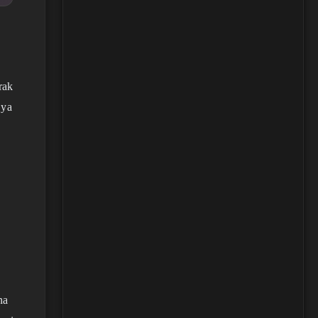
rak
 ya
na