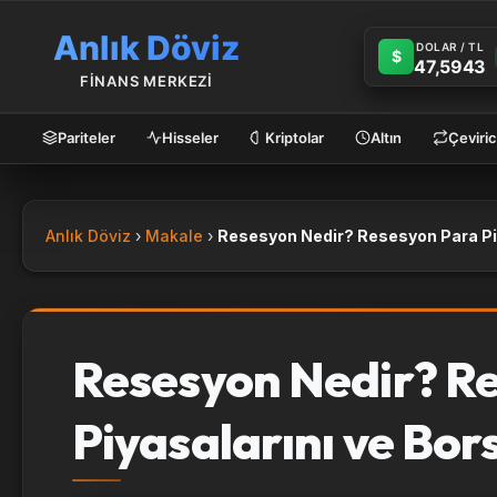
Anlık Döviz
DOLAR / TL
$
47,5943
FİNANS MERKEZİ
Pariteler
Hisseler
Kriptolar
Altın
Çeviric
Anlık Döviz
Makale
Resesyon Nedir? R
Piyasalarını ve Bors