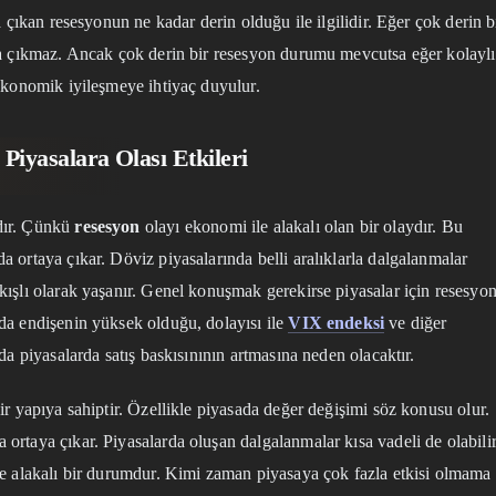
 çıkan resesyonun ne kadar derin olduğu ile ilgilidir. Eğer çok derin b
ya çıkmaz. Ancak çok derin bir resesyon durumu mevcutsa eğer kolaylı
 ekonomik iyileşmeye ihtiyaç duyulur.
Piyasalara Olası Etkileri
dır. Çünkü
resesyon
olayı ekonomi ile alakalı olan bir olaydır. Bu
 ortaya çıkar. Döviz piyasalarında belli aralıklarla dalgalanmalar
kışlı olarak yaşanır. Genel konuşmak gerekirse piyasalar için resesyo
da endişenin yüksek olduğu, dolayısı ile
VIX endeksi
ve diğer
da piyasalarda satış baskısınının artmasına neden olacaktır.
ir yapıya sahiptir. Özellikle piyasada değer değişimi söz konusu olur.
ortaya çıkar. Piyasalarda oluşan dalgalanmalar kısa vadeli de olabili
le alakalı bir durumdur. Kimi zaman piyasaya çok fazla etkisi olmama