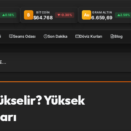
BİTCOİN
GRAM ALTIN
₿
Au
0.18%
-0.30%
2.59%
▲
▼
▲
$64.768
6.659,69
i
Seans Odası
Son Dakika
Döviz Kurları
Blog
Enflasyon Neden Yükselir? Yüksek Enflasyonun Zararları
kselir? Yüksek
arı