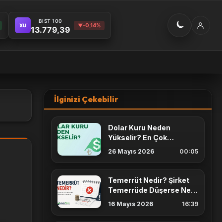
BIST 100
-0,14%
XU
▼
13.779,39
İlginizi Çekebilir
Dolar Kuru Neden
Yükselir? En Çok
Etkileyen 7 Faktör
26 Mayıs 2026
00:05
Temerrüt Nedir? Şirket
Temerrüde Düşerse Ne
Olur? Kupon ve İtfa
16 Mayıs 2026
16:39
Rehberi