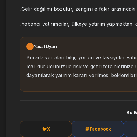
Gelir dağılımı bozulur, zengin ile fakir arasındaki 
l
Yabancı yatırımcılar, ülkeye yatırım yapmaktan k
l
!
Yasal Uyarı
Burada yer alan bilgi, yorum ve tavsiyeler yatı
mali durumunuz ile risk ve getiri tercihlerinize
dayanılarak yatırım kararı verilmesi beklentile
Bu M
🐦
📘
X
Facebook