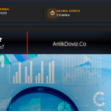
LANMA
OKUMA SÜRESI
⏱️
 2020
3 Dakika