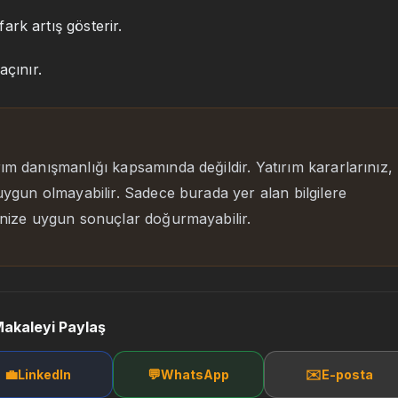
fark artış gösterir.
açınır.
rım danışmanlığı kapsamında değildir. Yatırım kararlarınız,
 uygun olmayabilir. Sadece burada yer alan bilgilere
rinize uygun sonuçlar doğurmayabilir.
akaleyi Paylaş
💼
💬
✉️
LinkedIn
WhatsApp
E-posta