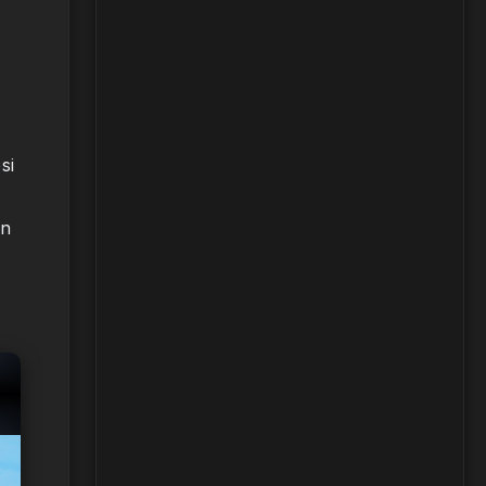
si
un