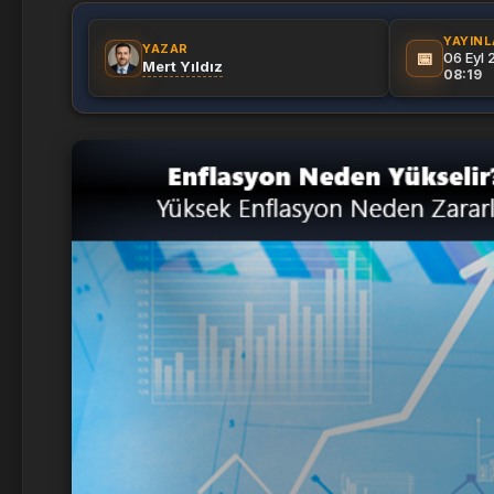
YAYIN
YAZAR
📅
06 Eyl
Mert Yıldız
08:19