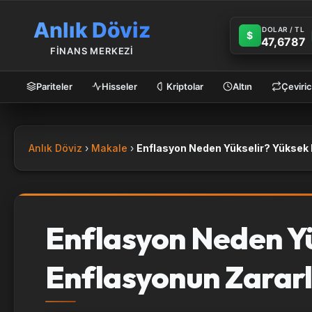
Anlık Döviz
DOLAR / TL
$
47,6787
FİNANS MERKEZİ
Pariteler
Hisseler
Kriptolar
Altın
Çeviric
Anlık Döviz
Makale
Enflasyon Neden Yü
Enflasyonun Zararl