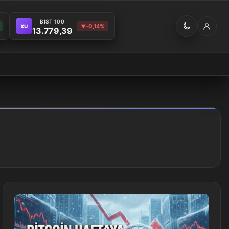
BIST 100
-0,14%
XU
▼
13.779,39