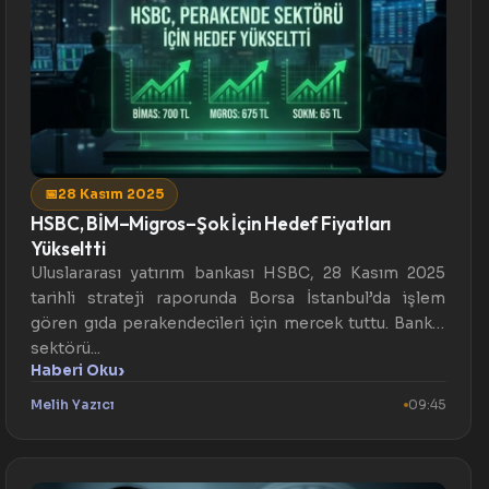
📅
28 Kasım 2025
HSBC, BİM–Migros–Şok İçin Hedef Fiyatları
Yükseltti
Uluslararası yatırım bankası HSBC, 28 Kasım 2025
tarihli strateji raporunda Borsa İstanbul’da işlem
gören gıda perakendecileri için mercek tuttu. Banka,
sektörü...
›
Haberi Oku
Melih Yazıcı
09:45