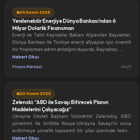
📅
24 Kasım 2025
Yenilenebilir Enerjiye Dünya Bankası’ndan 6
Milyar Dolarlık Finansman
Enerji ve Tabii Kaynaklar Bakanı Alparslan Bayraktar,
Dünya Bankası ile Türkiye enerji altyapısı için önemli
bir finansman adımı atıldığını duyurdu. Bayraktar, ...
›
Haberi Oku
Finans Merkezi
14:27
📅
20 Kasım 2025
Zelenski: “ABD ile Savaşı Bitirecek Planın
Maddelerini Çalışacağız”
Ukrayna Devlet Başkanı Volodimir Zelenskiy, ABD
yönetimi ile birlikte Rusya-Ukrayna Savaşı’nı sona
erdirmeye yönelik kapsamlı bir plan üzerinde teknik
çalışmala...
›
Haberi Oku