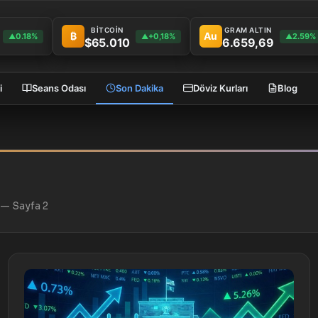
BİTCOİN
GRAM ALTIN
₿
Au
0.18%
+0,18%
2.59%
▲
▲
▲
$65.010
6.659,69
i
Seans Odası
Son Dakika
Döviz Kurları
Blog
 — Sayfa 2