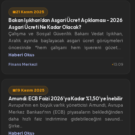
📅
21 Kasım 2025
Bakan Işıkhan'dan Asgari Ücret Açıklaması - 2026
Asgari Ücreti Ne Kadar Olacak?
Çalışma ve Sosyal Güvenlik Bakanı Vedat Işıkhan,
Aralık ayında başlayacak asgari ücret görüşmeleri
öncesinde “hem çalışanı hem işvereni gözeten
optimal bir asga...
›
Haberi Oku
Finans Merkezi
13:09
📅
19 Kasım 2025
Amundi: ECB Faizi 2026’ya Kadar %1,50’ye İnebilir
Avrupa’nın en büyük varlık yöneticisi Amundi, Avrupa
Merkez Bankası’nın (ECB) piyasaların beklediğinden
daha hızlı faiz indirimine gidebileceğini savundu.
Şirke...
›
Haberi Oku