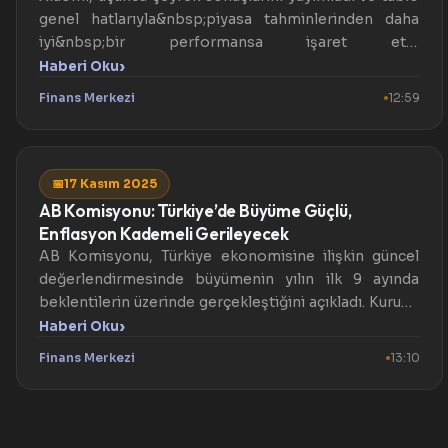
genel hatlarıyla&nbsp;piyasa tahminlerinden daha
iyi&nbsp;bir performansa işaret etti.
Hem&nbsp;gelir&nbsp;...
›
Haberi Oku
Finans Merkezi
12:59
📅
17 Kasım 2025
AB Komisyonu: Türkiye’de Büyüme Güçlü,
Enflasyon Kademeli Gerileyecek
AB Komisyonu, Türkiye ekonomisine ilişkin güncel
değerlendirmesinde büyümenin yılın ilk 9 ayında
beklentilerin üzerinde gerçekleştiğini açıkladı. Kurum,
sıkı pa...
›
Haberi Oku
Finans Merkezi
13:10