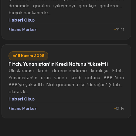
dönemde görülen iyileşmeyi gerekçe göstererek
birçok bankanın kr...
›
Haberi Oku
Finans Merkezi
21:41
📅
15 Kasım 2025
Fitch, Yunanistan’ın Kredi Notunu Yükseltti
Uluslararası kredi derecelendirme kuruluşu Fitch,
Yunanistan’ın uzun vadeli kredi notunu BBB-’den
BBB’ye yükseltti. Not görünümü ise “durağan” (stabil)
olarak k...
›
Haberi Oku
Finans Merkezi
12:14