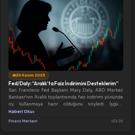
📅
24 Kasım 2025
Fed/Daly: “Aralık’ta Faiz İndirimini Desteklerim”
San Francisco Fed Başkanı Mary Daly, ABD Merkez
Bankası’nın Aralık toplantısında faiz indirimi yönünde
oy kullanmaya hazır olduğunu söyledi. İşgücü
piyasasında ...
›
Haberi Oku
Finans Merkezi
23:25