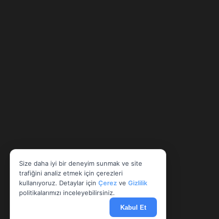
Size daha iyi bir deneyim sunmak ve site
trafiğini analiz etmek için çerezleri
kullanıyoruz. Detaylar için
Çerez
ve
Gizlilik
politikalarımızı inceleyebilirsiniz.
Kabul Et