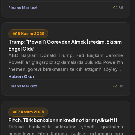
Finans Merkezi
14:36
📅
18 Kasım 2025
Trump: “Powell’ı Görevden Almak İstedim, Ekibim
Engel Oldu”
ABD Başkanı Donald Trump, Fed Başkanı Jerome
Powell’la ilgili çarpıcı açıklamalarda bulundu. Powell’ın
“hemen görevi bırakmasını tercih ettiğini” söyleyen
Trump...
›
Haberi Oku
Finans Merkezi
21:18
📅
17 Kasım 2025
Fitch, Türk bankalarının kredi notlarını yükseltti
Türkiye bankacılık sektörüne yönelik görünümü
güncelleyen Fitch Ratings, faaliyet ortamında son