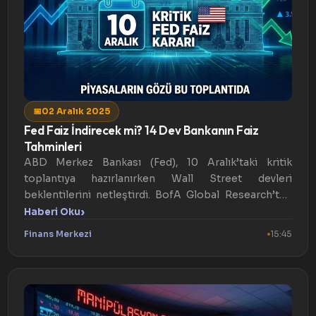
📅
02 Aralık 2025
Fed Faiz İndirecek mi? 14 Dev Bankanın Faiz
Tahminleri
ABD Merkez Bankası (Fed), 10 Aralık’taki kritik
toplantıya hazırlanırken Wall Street devleri
beklentilerini netleştirdi. BofA Global Research’ten
gelen "güverci...
›
Haberi Oku
Finans Merkezi
15:45