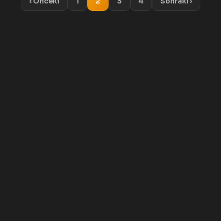
‹ Önceki
1
2
3
4
Sonraki ›