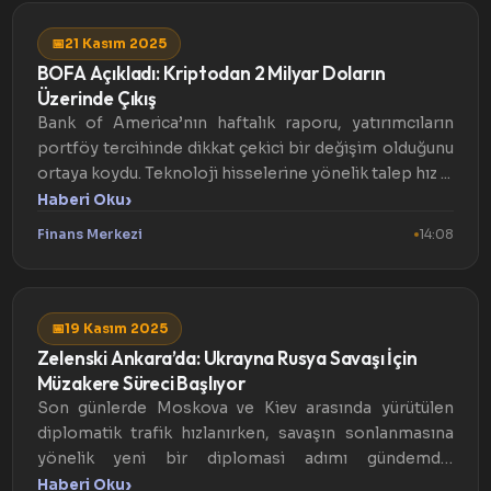
📅
21 Kasım 2025
BOFA Açıkladı: Kriptodan 2 Milyar Doların
Üzerinde Çıkış
Bank of America’nın haftalık raporu, yatırımcıların
portföy tercihinde dikkat çekici bir değişim olduğunu
ortaya koydu. Teknoloji hisselerine yönelik talep hız ...
›
Haberi Oku
Finans Merkezi
14:08
📅
19 Kasım 2025
Zelenski Ankara’da: Ukrayna Rusya Savaşı İçin
Müzakere Süreci Başlıyor
Son günlerde Moskova ve Kiev arasında yürütülen
diplomatik trafik hızlanırken, savaşın sonlanmasına
yönelik yeni bir diplomasi adımı gündemde.
Politico’nun habe...
›
Haberi Oku