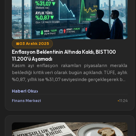
📅
03 Aralık 2025
Enflasyon Beklentinin Altında Kaldı, BIST100
11.200'ü Aşamadı
Kasım ayı enflasyon rakamları piyasaların merakla
beklediği kritik veri olarak bugün açıklandı. TÜFE, aylık
%0,87, yıllık ise %31,07 seviyesinde gerçekleşerek b...
›
Haberi Oku
Finans Merkezi
11:24