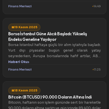
Finans Merkezi
14:49
📅
19 Kasım 2025
Borsa İstanbul Güne Alıcılı Başladı: Yükseliş
Endeks Geneline Yayılıyor
Borsa İstanbul haftaya güçlü bir alım iştahıyla başladı.
Yurt dışı piyasalar bugün genel olarak yatay
seyrederken, Avrupa borsalarında hafif artılar, ABD
vadeli...
›
Haberi Oku
Finans Merkezi
11:25
📅
18 Kasım 2025
Bitcoin (BTCUSD) 90.000 Doların Altına İndi
Bitcoin, haftanın son işlem gününde sert bir hareketle
90.000 doların altına sarktı ve gün içinde 89.400 dolar