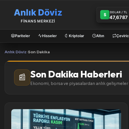
Anlık Döviz
DOLAR / TL
$
47,6787
FİNANS MERKEZİ
Pariteler
Hisseler
Kriptolar
Altın
Çeviric
Anlık Döviz
›
Son Dakika
Son Dakika Haberleri
📰
Ekonomi, borsa ve piyasalardan anlık gelişmeler