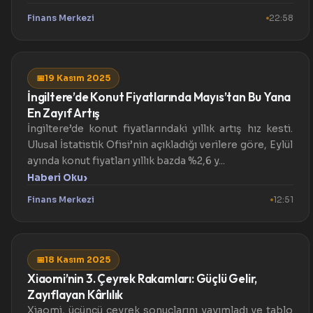
Finans Merkezi
22:58
📅
19 Kasım 2025
İngiltere’de Konut Fiyatlarında Mayıs’tan Bu Yana
En Zayıf Artış
İngiltere’de konut fiyatlarındaki yıllık artış hız kesti.
Ulusal İstatistik Ofisi’nin açıkladığı verilere göre, Eylül
ayında konut fiyatları yıllık bazda %2,6 y...
›
Haberi Oku
Finans Merkezi
12:51
📅
18 Kasım 2025
Xiaomi’nin 3. Çeyrek Rakamları: Güçlü Gelir,
Zayıflayan Kârlılık
Xiaomi, üçüncü çeyrek sonuçlarını yayımladı ve tablo