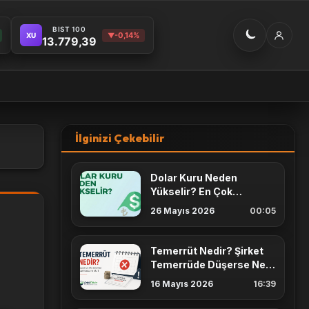
BIST 100
-0,14%
XU
▼
13.779,39
İlginizi Çekebilir
Dolar Kuru Neden
Yükselir? En Çok
Etkileyen 7 Faktör
26 Mayıs 2026
00:05
Temerrüt Nedir? Şirket
Temerrüde Düşerse Ne
Olur? Kupon ve İtfa
16 Mayıs 2026
16:39
Rehberi