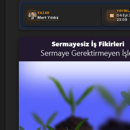
YAYIN
YAZAR
📅
04 Eyl 
Mert Yıldız
23:09