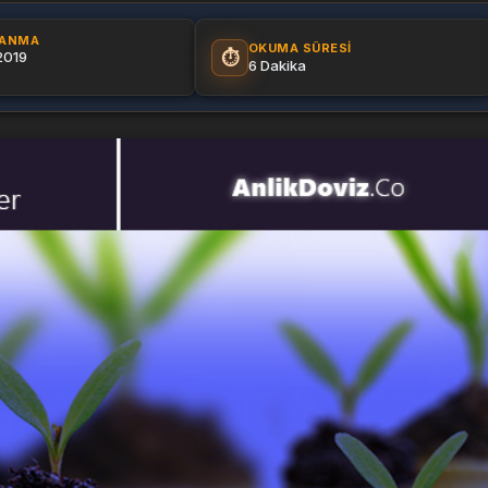
LANMA
OKUMA SÜRESI
⏱️
2019
6 Dakika