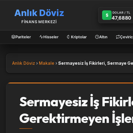
Anlık Döviz
DOLAR / TL
$
47,6880
FİNANS MERKEZİ
Pariteler
Hisseler
Kriptolar
Altın
Çeviric
Anlık Döviz
Makale
Sermayesiz İş Fikir
Gerektirmeyen İşle