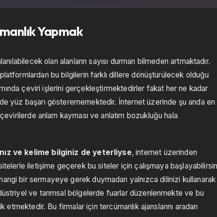
rcümanlık Yapmak
alanılabilecek olan alanların sayısı durman bilmeden artmaktadır.
latformlardan bu bilgilerin farklı dillere dönüştürülecek olduğu
psamında çeviri işlerini gerçekleştirmektedirler fakat her ne kadar
üzde yüz başarı gösterememektedir. İnternet üzerinde şu anda en
zı çevirilerde anlam kayması ve anlatım bozukluğu hala
nız ve kelime bilginiz de yeterliyse
, internet üzerinden
telerle iletişime geçerek bu siteler için çalışmaya başlayabilirsin
hangi bir sermayeye gerek duymadan yalnızca dilinizi kullanarak
ndüstriyel ve tarımsal bölgelerde fuarlar düzenlenmekte ve bu
ik etmektedir. Bu firmalar için tercümanlık ajanslarını aradan