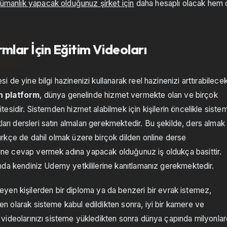
ümanlık yapacak olduğunuz şirket için
daha hesaplı olacak hem 
mlar İçin Eğitim Videoları
esi de yine bilgi hazinenizi kullanarak reel hazinenizi arttırabilece
n platform
, dünya genelinde hizmet vermekte olan ve birçok
sitesidir. Sistemden hizmet alabilmek için kişilerin öncelikle siste
ları dersleri satın almaları gerekmektedir. Bu şekilde, ders almak
 Türkçe de dahil olmak üzere birçok dilden online derse
erine cevap vermek adına yapacak olduğunuz iş oldukça basittir.
alanda kendiniz Udemy yetkililerine kanıtlamanız gerekmektedir.
yen kişilerden bir diploma ya da benzeri bir evrak istemez,
men olarak sisteme kabul edildikten sonra, iyi bir kamere ve
ers videolarınızı sisteme yükledikten sonra dünya çapında milyonla