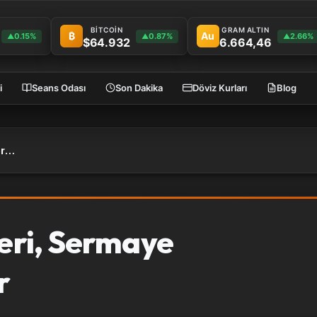
BİTCOİN
GRAM ALTIN
₿
Au
0.15%
0.87%
2.66%
▲
▲
▲
$64.932
6.664,46
i
Seans Odası
Son Dakika
Döviz Kurları
Blog
Sermayesiz İş Fikirleri, Sermaye Gerektirmeyen İşler
leri, Sermaye
r