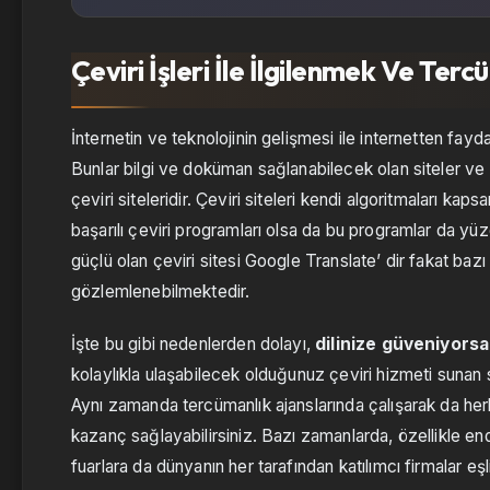
Çeviri İşleri İle İlgilenmek Ve Te
İnternetin ve teknolojinin gelişmesi ile internetten fayd
Bunlar bilgi ve doküman sağlanabilecek olan siteler ve p
çeviri siteleridir. Çeviri siteleri kendi algoritmaları ka
başarılı çeviri programları olsa da bu programlar da y
güçlü olan çeviri sitesi Google Translate’ dir fakat ba
gözlemlenebilmektedir.
İşte bu gibi nedenlerden dolayı,
dilinize güveniyorsa
kolaylıkla ulaşabilecek olduğunuz çeviri hizmeti sunan si
Aynı zamanda tercümanlık ajanslarında çalışarak da her
kazanç sağlayabilirsiniz. Bazı zamanlarda, özellikle e
fuarlara da dünyanın her tarafından katılımcı firmalar eşl