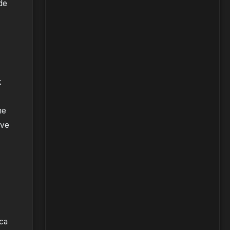
de
k
me
 ve
rca