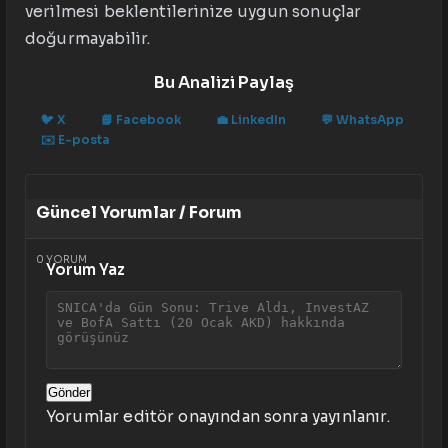
verilmesi beklentilerinize uygun sonuçlar
doğurmayabilir.
Bu Analizi Paylaş
🐦
X
📘
Facebook
💼
LinkedIn
💬
WhatsApp
✉️
E-posta
Güncel Yorumlar / Forum
0
YORUM
Yorum Yaz
Gönder
Yorumlar editör onayından sonra yayınlanır.