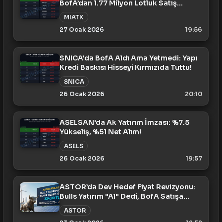
BofA’dan 1.77 Milyon Lotluk Satış
Baskısı (27 Ocak)
MIATK
27 Ocak 2026
19:56
SNICA'da BofA Aldı Ama Yetmedi: Yapı
Kredi Baskısı Hisseyi Kırmızıda Tuttu!
SNICA
26 Ocak 2026
20:10
ASELSAN'da Ak Yatırım İmzası: %7.5
Yükseliş, %51 Net Alım!
ASELS
26 Ocak 2026
19:57
ASTOR’da Dev Hedef Fiyat Revizyonu:
Bulls Yatırım "Al" Dedi, BofA Satışa
Geçti!
ASTOR