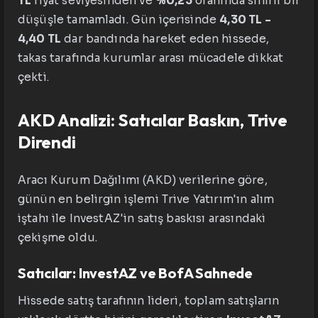
TL
fiyat seviyesinden ve
%0,23
oranında sınırlı bir
düşüşle tamamladı. Gün içerisinde
4,30 TL -
4,40 TL
dar bandında hareket eden hissede,
takas tarafında kurumlar arası mücadele dikkat
çekti.
AKD Analizi: Satıcılar Baskın, Trive
Direndi
Aracı Kurum Dağılımı (AKD) verilerine göre,
günün en belirgin işlemi Trive Yatırım'ın alım
iştahı ile InvestAZ'in satış baskısı arasındaki
çekişme oldu.
Satıcılar: InvestAZ ve BofA Sahnede
Hissede satış tarafının lideri, toplam satışların