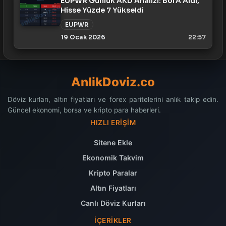
EUPWR Günlük AKD Analizi: BofA Aldı,
Hisse Yüzde 7 Yükseldi
EUPWR
19 Ocak 2026
22:57
AnlikDoviz.co
Döviz kurları, altın fiyatları ve forex paritelerini anlık takip edin.
Güncel ekonomi, borsa ve kripto para haberleri.
HIZLI ERIŞIM
Sitene Ekle
Ekonomik Takvim
Kripto Paralar
Altın Fiyatları
Canlı Döviz Kurları
İÇERIKLER