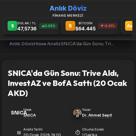
Anlık Döviz
FİNANS MERKEZİ
DOLAR / TL
BİTCOİN
$
₿
Au
0.05%
-0.41%
▲
▼
47,5736
$64.445
Anlık Döviz
Hisse Analiz
SNICA'da Gün Sonu: Trive Aldı, InvestAZ ve BofA Sattı (20 Ocak AKD)
SNICA'da Gün Sonu: Trive Aldı,
InvestAZ ve BofA Sattı (20 Ocak
AKD)
Hisse
Yazar
SNICA
SNICA
Dr. Ahmet Sepil
Analiz Tarihi
Okuma Süresi
📅
⏱️
20 Ocak 2026 19:20
1 Dakika