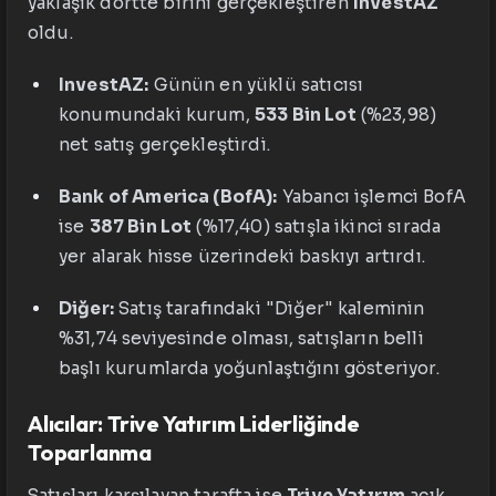
yaklaşık dörtte birini gerçekleştiren
InvestAZ
oldu.
InvestAZ:
Günün en yüklü satıcısı
konumundaki kurum,
533 Bin Lot
(%23,98)
net satış gerçekleştirdi.
Bank of America (BofA):
Yabancı işlemci BofA
ise
387 Bin Lot
(%17,40) satışla ikinci sırada
yer alarak hisse üzerindeki baskıyı artırdı.
Diğer:
Satış tarafındaki "Diğer" kaleminin
%31,74 seviyesinde olması, satışların belli
başlı kurumlarda yoğunlaştığını gösteriyor.
Alıcılar: Trive Yatırım Liderliğinde
Toparlanma
Satışları karşılayan tarafta ise
Trive Yatırım
açık