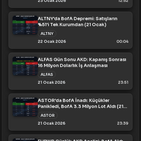
23 Ocak 2026
12:52
ALTNY'da BofA Depremi: Satışların
%51'i Tek Kurumdan (21 Ocak)
ALTNY
22 Ocak 2026
00:04
ALFAS Gün Sonu AKD: Kapanış Sonrası
16 Milyon Dolarlık İş Anlaşması
ALFAS
21 Ocak 2026
23:51
ASTOR'da BofA İnadı: Küçükler
Panikledi, BofA 3.3 Milyon Lot Aldı (21
Ocak)
ASTOR
21 Ocak 2026
23:39