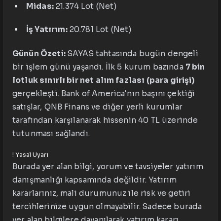
Midas:
21.374 Lot (Net)
İş Yatırım:
20.781 Lot (Net)
Günün Özeti:
SAYAS tahtasında bugün dengeli
bir işlem günü yaşandı. İlk 5 kurum bazında
7 bin
lotluk sınırlı bir net alım fazlası (para girişi)
gerçekleşti. Bank of America'nın başını çektiği
satışlar, QNB Finans ve diğer yerli kurumlar
tarafından karşılanarak hissenin 40 TL üzerinde
tutunması sağlandı.
!
Yasal Uyarı
Burada yer alan bilgi, yorum ve tavsiyeler yatırım
danışmanlığı kapsamında değildir. Yatırım
kararlarınız, mali durumunuz ile risk ve getiri
tercihlerinize uygun olmayabilir. Sadece burada
yer alan bilgilere dayanılarak yatırım kararı