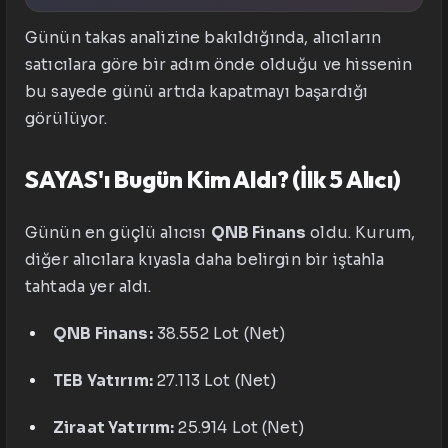
Günün takas analizine bakıldığında, alıcıların
satıcılara göre bir adım önde olduğu ve hissenin
bu sayede günü artıda kapatmayı başardığı
görülüyor.
SAYAS'ı Bugün Kim Aldı? (İlk 5 Alıcı)
Günün en güçlü alıcısı
QNB Finans
oldu. Kurum,
diğer alıcılara kıyasla daha belirgin bir iştahla
tahtada yer aldı.
QNB Finans:
38.552 Lot (Net)
TEB Yatırım:
27.113 Lot (Net)
Ziraat Yatırım:
25.914 Lot (Net)