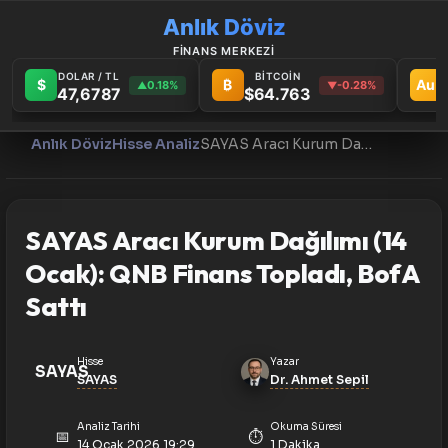
Anlık Döviz
FİNANS MERKEZİ
DOLAR / TL
BİTCOİN
$
₿
Au
0.18%
-0.28%
▲
▼
47,6787
$64.763
Anlık Döviz
Hisse Analiz
SAYAS Aracı Kurum Dağılımı (14 Ocak): QNB Finans Topladı, BofA Sattı
SAYAS Aracı Kurum Dağılımı (14
Ocak): QNB Finans Topladı, BofA
Sattı
Hisse
Yazar
SAYAS
SAYAS
Dr. Ahmet Sepil
Analiz Tarihi
Okuma Süresi
📅
⏱️
14 Ocak 2026 19:29
1 Dakika