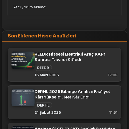
Yeni yorum eklendi.
Son Eklenen Hisse Analizleri
REEDR Hissesi Elektrikli Araç KAP’ı
Sonrası Tavana Kitledi
REEDR
16 Mart 2026
12:02
DERHL 2025 Bilanço Analizi: Faaliyet
Kârı Yükseldi, Net Kâr Eridi
DERHL
21 Şubat 2026
11:31
Aselsan (ASELS) AKD Analizi: BofA’dan