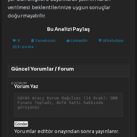
verilmesi beklentilerinize uygun sonuçlar
doğurmayabilir.
Bu Analizi Paylaş
🐦
X
📘
Facebook
💼
LinkedIn
💬
WhatsApp
✉️
E-posta
Güncel Yorumlar / Forum
0
YORUM
Yorum Yaz
Gönder
Yorumlar editör onayından sonra yayınlanır.