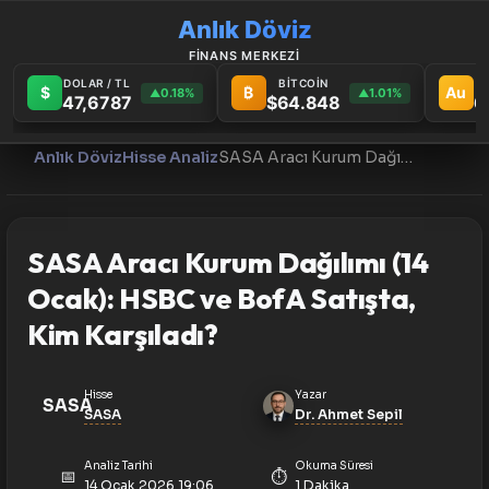
Anlık Döviz
FİNANS MERKEZİ
DOLAR / TL
BİTCOİN
G
$
₿
Au
0.18%
1.01%
▲
▲
47,6787
$64.848
6
Anlık Döviz
Hisse Analiz
SASA Aracı Kurum Dağılımı (14 Ocak): HSBC ve BofA Satışta, Kim Karşıladı?
SASA Aracı Kurum Dağılımı (14
Ocak): HSBC ve BofA Satışta,
Kim Karşıladı?
Hisse
Yazar
SASA
SASA
Dr. Ahmet Sepil
Analiz Tarihi
Okuma Süresi
📅
⏱️
14 Ocak 2026 19:06
1 Dakika