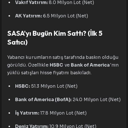
Vakıf Yatırım:
8.0 Milyon Lot (Net)
AK Yatırım:
6.5 Milyon Lot (Net)
SASA'yı Bugün Kim Sattı? (İlk 5
Satıcı)
Yabancı kurumların satış tarafında baskın olduğu
görüldü. Özellikle
HSBC
ve
Bank of America
'nın
yüklü satışları hisse fiyatını baskıladı.
HSBC:
51.3 Milyon Lot (Net)
Bank of America (BofA):
24.0 Milyon Lot (Net)
İş Yatırım:
17.8 Milyon Lot (Net)
Deniz Yatırım:
10.9 Milyon Lot (Net)