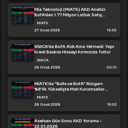
Mia Teknoloji (MIATK) AKD Analizi:
BofA’dan 1.77 Milyon Lotluk Satış
Baskısı (27 Ocak)
MIATK
27 Ocak 2026
19:56
SNICA'da BofA Aldı Ama Yetmedi: Yapı
Kredi Baskısı Hisseyi Kırmızıda Tuttu!
SNICA
26 Ocak 2026
20:10
MIATK'da "Bulls ve BofA" Rüzgarı:
%8'lik Yükselişte Malı Kurumsallar
Süpürdü!
MIATK
26 Ocak 2026
19:53
Aselsan Gün Sonu AKD Yorumu -
22.01.2026