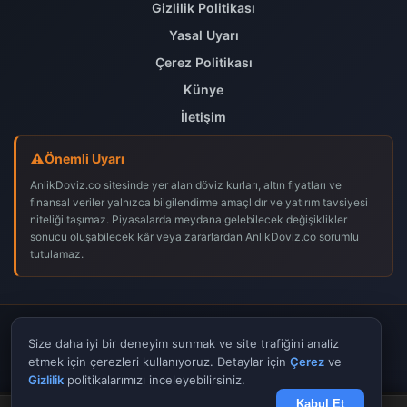
Gizlilik Politikası
Yasal Uyarı
Çerez Politikası
Künye
İletişim
Önemli Uyarı
AnlikDoviz.co sitesinde yer alan döviz kurları, altın fiyatları ve
finansal veriler yalnızca bilgilendirme amaçlıdır ve yatırım tavsiyesi
niteliği taşımaz. Piyasalarda meydana gelebilecek değişiklikler
sonucu oluşabilecek kâr veya zararlardan AnlikDoviz.co sorumlu
tutulamaz.
© 2026
AnlikDoviz.co
– Tüm hakları saklıdır.
Size daha iyi bir deneyim sunmak ve site trafiğini analiz
𝕏
f
▶
etmek için çerezleri kullanıyoruz. Detaylar için
Çerez
ve
Gizlilik
politikalarımızı inceleyebilirsiniz.
Kabul Et