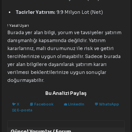
Tacirler Yatırım:
9.9 Milyon Lot (Net)
!
Yasal Uyarı
Burada yer alan bilgi, yorum ve tavsiyeler yatırım
danışmanlığı kapsamında değildir. Yatırım
kararlarınız, mali durumunuz ile risk ve getiri
tercihlerinize uygun olmayabilir. Sadece burada
yer alan bilgilere dayanılarak yatırım kararı
verilmesi beklentilerinize uygun sonuçlar
doğurmayabilir.
Bu Analizi Paylaş
🐦
X
📘
Facebook
💼
LinkedIn
💬
WhatsApp
✉️
E-posta
Güncel Yorumlar / Forum