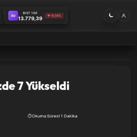
BIST 100
-0,14%
XU
▼
13.779,39
de 7 Yükseldi
⏱️
Okuma Süresi
1 Dakika