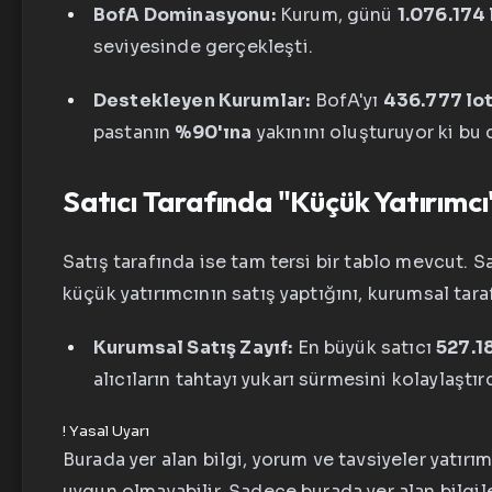
BofA Dominasyonu:
Kurum, günü
1.076.174 
seviyesinde gerçekleşti.
Destekleyen Kurumlar:
BofA'yı
436.777 lo
pastanın
%90'ına
yakınını oluşturuyor ki bu 
Satıcı Tarafında "Küçük Yatırımcı"
Satış tarafında ise tam tersi bir tablo mevcut. S
küçük yatırımcının satış yaptığını, kurumsal tarafı
Kurumsal Satış Zayıf:
En büyük satıcı
527.1
alıcıların tahtayı yukarı sürmesini kolaylaştırd
!
Yasal Uyarı
Burada yer alan bilgi, yorum ve tavsiyeler yatırı
uygun olmayabilir. Sadece burada yer alan bilgil