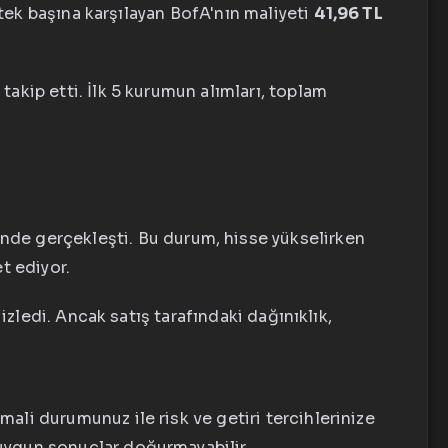
tek başına karşılayan BofA'nın maliyeti
41,96 TL
l
takip etti. İlk 5 kurumun alımları, toplam
inde gerçekleşti. Bu durum, hisse yükselirken
et ediyor.
izledi. Ancak satış tarafındaki dağınıklık,
mali durumunuz ile risk ve getiri tercihlerinize
e uygun sonuçlar doğurmayabilir.