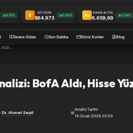
BİTCOİN
GRAM ALTIN
₿
Au
0.18%
0.93%
2.59%
▲
▲
▲
$64.973
6.659,69
i
Seans Odası
Son Dakika
Döviz Kurları
Blog
EUPWR Günlük AKD Analizi: BofA Aldı, Hisse Yüzde 7 Yükseldi
izi: BofA Aldı, Hisse Yüz
Analiz Tarihi
r
Dr. Ahmet Sepil
📅
19 Ocak 2026 22:55