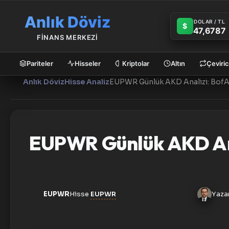
Anlık Döviz
DOLAR / TL
$
47,6787
FİNANS MERKEZİ
Pariteler
Hisseler
Kriptolar
Altın
Çeviric
Anlık Döviz
Hisse Analiz
EUPWR Günlük AKD Anal
EUPWR
Hisse
EUPWR
Yaza