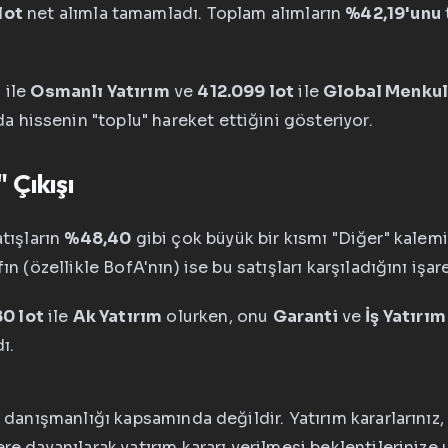
lot
net alımla tamamladı. Toplam alımların
%42,19'unu
t
ile
Osmanlı Yatırım
ve
412.099 lot
ile
Global Menku
da hissenin "toplu" hareket ettiğini gösteriyor.
 Çıkışı
atışların
%48,40
gibi çok büyük bir kısmı "Diğer" kalem
n (özellikle BofA'nın) ise bu satışları karşıladığını işar
80 lot
ile
Ak Yatırım
olurken, onu
Garanti
ve
İş Yatırım
ı.
m danışmanlığı kapsamında değildir. Yatırım kararlarınız, 
ere dayanılarak yatırım kararı verilmesi beklentileriniz