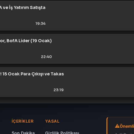
 ve İş Yatırım Satışta
19:34
or, BofA Lider (19 Ocak)
22:40
! 15 Ocak Para Çıkışı ve Takas
23:19
İÇERIKLER
YASAL
Önemli
Son Dakika
Gizlilik Politikası