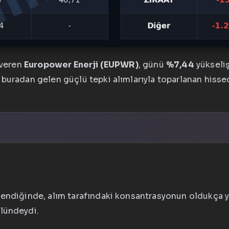
 veren
Europower Enerji (EUPWR)
, günü
%7,44
yükseli
buradan gelen güçlü tepki alımlarıyla toparlanan hisse
elendiğinde, alım tarafındaki konsantrasyonun oldukça
olündeydi.