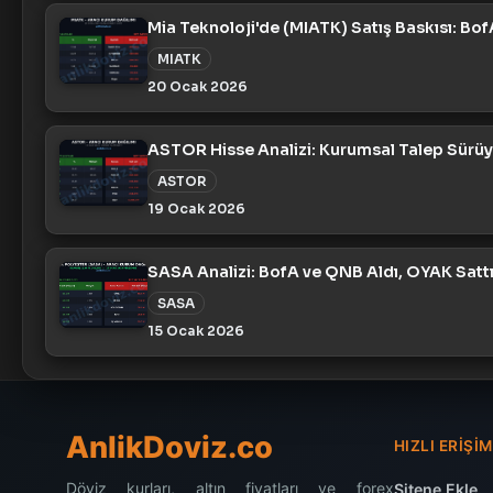
Mia Teknoloji'de (MIATK) Satış Baskısı: BofA
MIATK
20 Ocak 2026
ASTOR Hisse Analizi: Kurumsal Talep Sürüy
ASTOR
19 Ocak 2026
SASA Analizi: BofA ve QNB Aldı, OYAK Sattı
SASA
15 Ocak 2026
AnlikDoviz.co
HIZLI ERIŞIM
Döviz kurları, altın fiyatları ve forex
Sitene Ekle