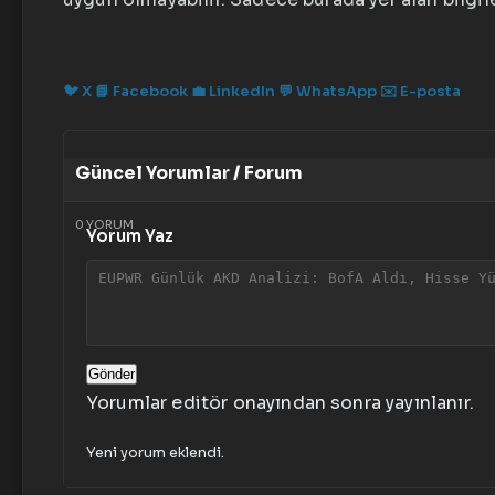
🐦
X
📘
Facebook
💼
LinkedIn
💬
WhatsApp
✉️
E-posta
Güncel Yorumlar / Forum
0
YORUM
Yorum Yaz
Gönder
Yorumlar editör onayından sonra yayınlanır.
Yeni yorum eklendi.