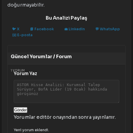
doğurmayabilir.
Bu Analizi Paylaş
🐦
X
📘
Facebook
💼
LinkedIn
💬
WhatsApp
✉️
E-posta
Güncel Yorumlar / Forum
1
YORUM
Yorum Yaz
Gönder
Yorumlar editör onayından sonra yayınlanır.
Yeni yorum eklendi.