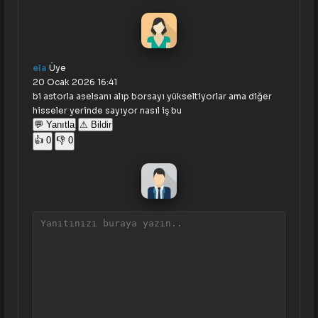
ela
Üye
20 Ocak 2026
16:41
bi astorla aselsanı alıp borsayı yükseltiyorlar ama diğer
hisseler yerinde sayıyor nasıl iş bu
💬 Yanıtla
⚠ Bildir
👍
0
👎
0