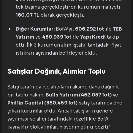
tek başına gerçekleştiren kurumun maliyeti
160,07 TL
olarak gerçekleşti.
Diğer Kurumlar:
BofA’yı,
606.292 lot
ile
TEB
Yatırım
ve
480.939 lot
ile
Yapı Kredi
takip
etti. İlk 3 kurumun alım iştahı, tahtadaki fiyat
istikrarı açısından belirleyici oldu.
Satışlar Dağınık, Alımlar Toplu
Satış tarafında ise alıcıların aksine daha dağınık
bir tablo hakim.
Bulls Yatırım (462.057 lot)
ve
Phillip Capital (360.469 lot)
satış tarafında öne
çıkan kurumlar oldu. Ancak satışların genele
yayılması ve alıcı tarafındaki (özellikle BofA
kaynaklı) blok alımlar, hissenin günü pozitif