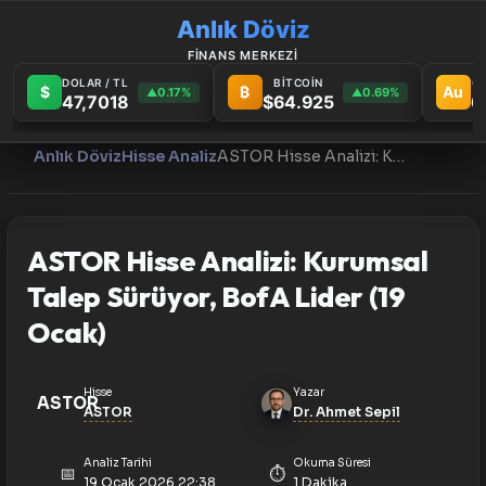
Anlık Döviz
FİNANS MERKEZİ
DOLAR / TL
BİTCOİN
G
$
₿
Au
0.17%
0.69%
▲
▲
47,7018
$64.925
6
Anlık Döviz
Hisse Analiz
ASTOR Hisse Analizi: Kurumsal Talep Sürüyor, BofA Lider (19 Ocak)
ASTOR Hisse Analizi: Kurumsal
Talep Sürüyor, BofA Lider (19
Ocak)
Hisse
Yazar
ASTOR
ASTOR
Dr. Ahmet Sepil
Analiz Tarihi
Okuma Süresi
📅
⏱️
19 Ocak 2026 22:38
1 Dakika