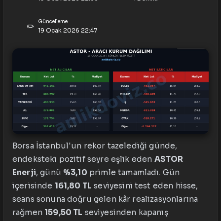
Güncelleme
✏️
19 Ocak 2026 22:47
Borsa İstanbul'un rekor tazelediği günde,
endeksteki pozitif seyre eşlik eden
ASTOR
Enerji
, günü
%3,10
primle tamamladı. Gün
içerisinde
161,80 TL
seviyesini test eden hisse,
seans sonuna doğru gelen kâr realizasyonlarına
rağmen
159,50 TL
seviyesinden kapanış