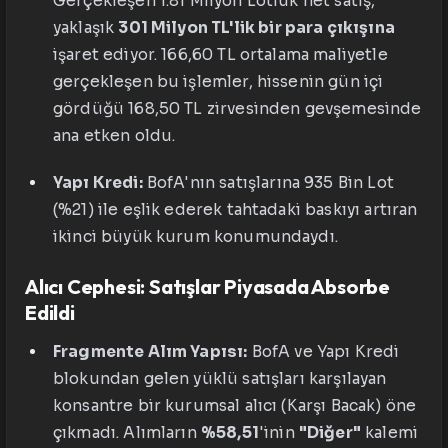
Gerçekleşen 1.81 Milyon Lotluk net satış,
yaklaşık
301 Milyon TL'lik bir para çıkışına
işaret ediyor. 166,60 TL ortalama maliyetle
gerçekleşen bu işlemler, hissenin gün içi
gördüğü 168,50 TL zirvesinden gevşemesinde
ana etken oldu.
Yapı Kredi:
BofA'nın satışlarına 935 Bin Lot
(%21) ile eşlik ederek tahtadaki baskıyı artıran
ikinci büyük kurum konumundaydı.
Alıcı Cephesi: Satışlar Piyasada Absorbe
Edildi
Fragmente Alım Yapısı:
BofA ve Yapı Kredi
blokundan gelen yüklü satışları karşılayan
konsantre bir kurumsal alıcı (Karşı Bacak) öne
çıkmadı. Alımların
%58,51
'inin
"Diğer"
kalemi