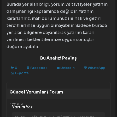
Burada yer alan bilgi, yorum ve tavsiyeler yatırım
danışmanlığı kapsamında değildir. Yatırım
kararlarınız, mali durumunuz ile risk ve getiri
tercihlerinize uygun olmayabilir. Sadece burada
yer alan bilgilere dayanılarak yatırım kararı
verilmesi beklentilerinize uygun sonuçlar
doğurmayabilir.
Bu Analizi Paylaş
🐦
X
📘
Facebook
💼
LinkedIn
💬
WhatsApp
✉️
E-posta
Güncel Yorumlar / Forum
0
YORUM
Yorum Yaz