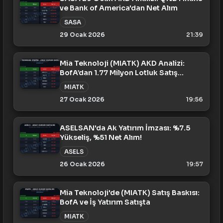
ve Bank of America'dan Net Alım
SASA
29 Ocak 2026
21:39
Mia Teknoloji (MIATK) AKD Analizi:
BofA’dan 1.77 Milyon Lotluk Satış
Baskısı (27 Ocak)
MIATK
27 Ocak 2026
19:56
ASELSAN'da Ak Yatırım İmzası: %7.5
Yükseliş, %51 Net Alım!
ASELS
26 Ocak 2026
19:57
Mia Teknoloji'de (MIATK) Satış Baskısı:
BofA ve İş Yatırım Satışta
MIATK