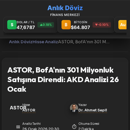
Anlık Döviz
FİNANS MERKEZİ
DOLAR / TL
BİTCOİN
$
₿
Au
0.18%
-0.10%
▲
▼
47,6787
$64.807
Anlık Döviz
Hisse Analiz
ASTOR, BofA'nın 301 Milyonluk Satışına Direndi: AKD Analizi 26 Ocak
ASTOR, BofA'nın 301 Milyonluk
Satışına Direndi: AKD Analizi 26
Ocak
Hisse
Yazar
ASTOR
ASTOR
Dr. Ahmet Sepil
Analiz Tarihi
Okuma Süresi
📅
⏱️
26 Ocak 2026 20:30
2 Dakika