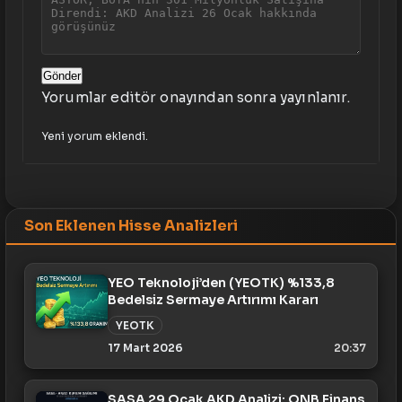
Gönder
Yorumlar editör onayından sonra yayınlanır.
Yeni yorum eklendi.
Son Eklenen Hisse Analizleri
YEO Teknoloji’den (YEOTK) %133,8
Bedelsiz Sermaye Artırımı Kararı
YEOTK
17 Mart 2026
20:37
SASA 29 Ocak AKD Analizi: QNB Finans