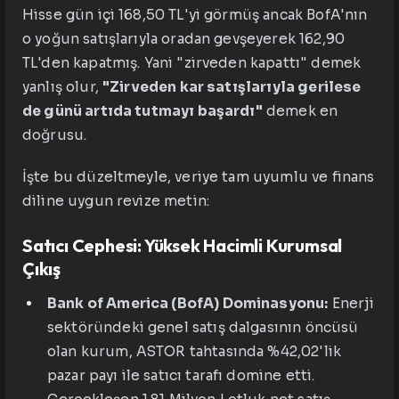
Hisse gün içi 168,50 TL'yi görmüş ancak BofA'nın
o yoğun satışlarıyla oradan gevşeyerek 162,90
TL'den kapatmış. Yani "zirveden kapattı" demek
yanlış olur,
"Zirveden kar satışlarıyla gerilese
de günü artıda tutmayı başardı"
demek en
doğrusu.
İşte bu düzeltmeyle, veriye tam uyumlu ve finans
diline uygun revize metin:
Satıcı Cephesi: Yüksek Hacimli Kurumsal
Çıkış
Bank of America (BofA) Dominasyonu:
Enerji
sektöründeki genel satış dalgasının öncüsü
olan kurum, ASTOR tahtasında %42,02'lik
pazar payı ile satıcı tarafı domine etti.