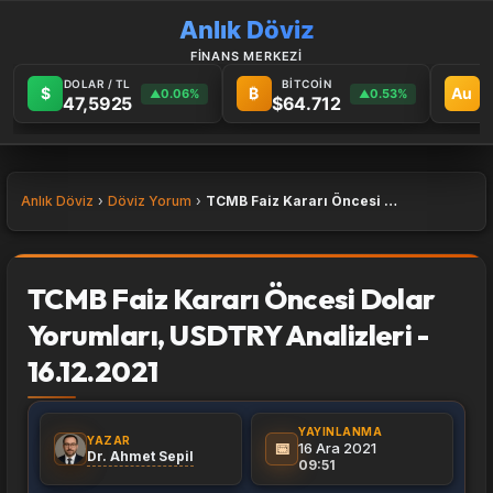
Anlık Döviz
FİNANS MERKEZİ
DOLAR / TL
BİTCOİN
G
$
₿
Au
0.06%
0.53%
▲
▲
47,5925
$64.712
6
Anlık Döviz
Döviz Yorum
TCMB Faiz Kararı Öncesi Dolar Yorumları, USDTRY Analizleri - 16.12.2021
TCMB Faiz Kararı Öncesi Dolar
Yorumları, USDTRY Analizleri -
16.12.2021
YAYINLANMA
YAZAR
📅
16 Ara 2021
Dr. Ahmet Sepil
09:51