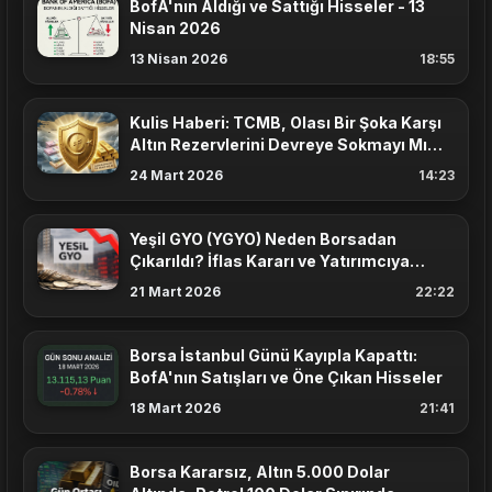
BofA'nın Aldığı ve Sattığı Hisseler - 13
Nisan 2026
13 Nisan 2026
18:55
Kulis Haberi: TCMB, Olası Bir Şoka Karşı
Altın Rezervlerini Devreye Sokmayı Mı
Planlıyor?
24 Mart 2026
14:23
Yeşil GYO (YGYO) Neden Borsadan
Çıkarıldı? İflas Kararı ve Yatırımcıya
Etkisi
21 Mart 2026
22:22
Borsa İstanbul Günü Kayıpla Kapattı:
BofA'nın Satışları ve Öne Çıkan Hisseler
18 Mart 2026
21:41
Borsa Kararsız, Altın 5.000 Dolar