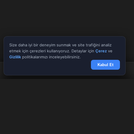
Size daha iyi bir deneyim sunmak ve site trafiğini analiz
etmek için çerezleri kullanıyoruz. Detaylar için
Çerez
ve
Gizlilik
politikalarımızı inceleyebilirsiniz.
Kabul Et
Anasayfa
Döviz
Borsa
Haberler
Menü
Tüm Araçlar
✕
Giriş Yap
Kayıt Ol
AnlikDoviz.co