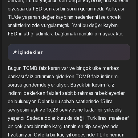
derken, TL'de yaşanan sert değer kaybı dışında küresel
piyasaarda FED sonrası bir sorun görünmedi. Açıkçası
TL'de yaşanan değer kaybının nedenlerini ise önceki
analizlerimizde vurgulamıştık. Yani bu değer kaybını
FED'in attığı adımlara bağlamak mantıklı olmayacaktır.
📌 İçindekiler
Bugün TCMB faiz kararı var ve bir çok ülke merkez
bankası faiz artırımına giderken TCMB faiz indirir mi
sorusu gündemde yer alıyor. Büyük bir kesim faiz
indirimi beklerken faizleri sabit bırakmasını bekleyenler
de bulunuyor. Dolar kuru sabah saatlerinde 15 lira
seviyesini aştı ve 15,28 seviyesine kadar bir yükseliş
yaşandı. Sadece dolar kuru da değil, Türk lirası maalesef
bir çok para birimine karşı tarihin en dip seviyesinde
fiyatlanıyor. Öyle ki bir kaç yıl öncesinde TL ile hemen