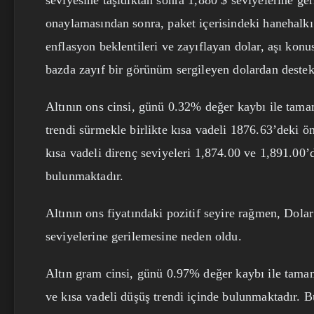
seviyesine taşıdıktan sonra 1,880 $ seviyelerine ge
onaylamasından sonra, paket içerisindeki hanehalkı
enflasyon beklentileri ve zayıflayan dolar, aşı konu
bazda zayıf bir görünüm sergileyen dolardan deste
Altının ons cinsi, günü 0.32% değer kaybı ile tamam
trendi sürmekle birlikte kısa vadeli 1876.63’deki ö
kısa vadeli direnç seviyeleri 1,874.00 ve 1,891.00’
bulunmaktadır.
Altının ons fiyatındaki pozitif seyire rağmen, Dola
seviyelerine gerilemesine neden oldu.
Altın gram cinsi, günü 0.97% değer kaybı ile tamaml
ve kısa vadeli düşüş trendi içinde bulunmaktadır. B