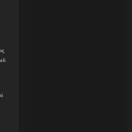
anç
ali
ni