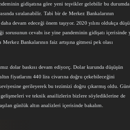
ndeminin gidişatına göre yeni teşvikler gelebilir bu durumda
arasında sıralanabilir. Tabi bir de Merkez Bankalarının
r daha devam edeceği önem taşıyor. 2020 yılını oldukça düş
eği sorusunun cevabı ise yine pandeminin gidişatı içerisinde 
Merkez Bankalarının faiz artışına gitmesi pek olası
ğımız dolar baskısı devam ediyorç. Dolar kurunda düşüşün
ın fiyatlarını 440 lira civarına doğru çekebileceğini
a seviyesine gerileyerek bu tezimizi doğru çıkarmış oldu. Gü
 gelişmeleri ve teknik anailizlerin bizlere söylediklerine de
şılan günlük altın analizleri içerisinde bakalım.