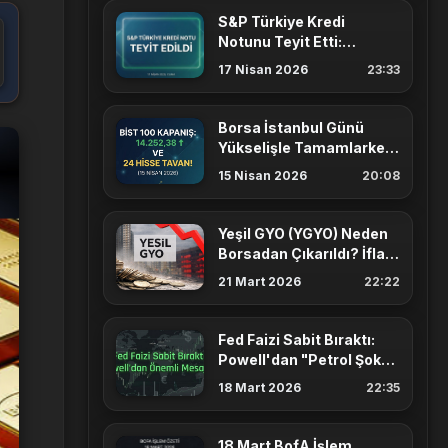
S&P Türkiye Kredi
Notunu Teyit Etti:
Görünüm 'Durağan'
17 Nisan 2026
23:33
Borsa İstanbul Günü
Yükselişle Tamamlarken
24 Hisse Tavan Kilitli
15 Nisan 2026
20:08
Kapanış Yaptı
Yeşil GYO (YGYO) Neden
Borsadan Çıkarıldı? İflas
Kararı ve Yatırımcıya
21 Mart 2026
22:22
Etkisi
Fed Faizi Sabit Bıraktı:
Powell'dan "Petrol Şoku"
ve "Stagflasyon"
18 Mart 2026
22:35
Açıklaması
18 Mart BofA İşlem