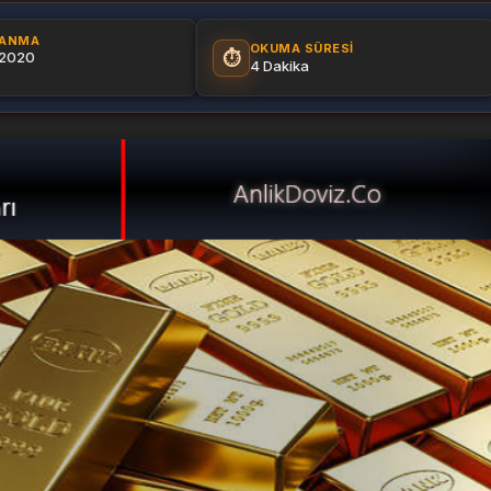
LANMA
OKUMA SÜRESI
⏱️
 2020
4 Dakika