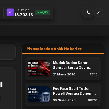
BIST 100
+0,11%
XU
▲
13.703,13
Piyasalardan Anlık Haberler
Mutlak Butlan Kararı
Sonrası Borsa Devre
Kesti
21 Mayıs 2026
19:15
ı
Fed Faizi Sabit Tuttu:
ı
Powell Sonrası Dönem
İçin Kritik Sinyal
30 Nisan 2026
00:20