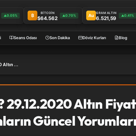
BİTCOİN
GRAM ALTIN
₿
Au
0.05%
0.70%
0.41%
▲
▲
▲
$64.562
6.521,59
i
Seans Odası
Son Dakika
Döviz Kurları
Blog
Altın Fiyatı Ne Olur? 29.12.2020 Altın Fiyatı Analizleri ve Uzmanların Güncel Yorumları
? 29.12.2020 Altın Fiyat
nların Güncel Yorumlar