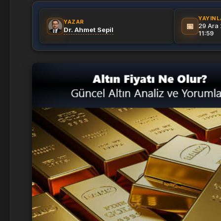
YAYIN
YAZAR
📅
29 Ara
Dr. Ahmet Sepil
11:59