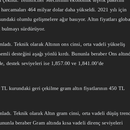
ri çekildi. Temsilciler Meclisinin ekonomik teşvik paketini
 harcamaları 464 milyar dolar daha yükseldi. 2021 yılı için
sundaki olumlu gelişmelere ağır basıyor. Altın fiyatları globa
k bulmayı sürdürüyor.
ladı. Teknik olarak Altının ons cinsi, orta vadeli yükseliş
nemli desteğini aşağı yönlü kırdı. Bununla beraber Ons altın
de, destek seviyeleri ise 1,857.00 ve 1,841.00’de
r TL kurundaki geri çekilme gram altın fiyatlarının 450 TL
adı. Teknik olarak Altın gram cinsi, orta vadeli düşüş tren
ununla beraber Gram altında kısa vadeli direnç seviyeleri