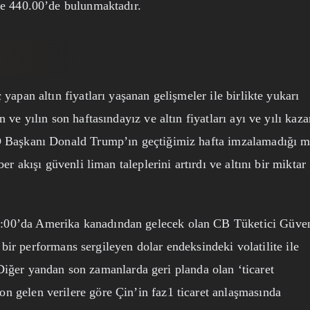
ve 440.00’de bulunmaktadır.
yapan altın fiyatları yaşanan gelişmeler ile birlikte yukarı
 ve yılın son haftasındayız ve altın fiyatları ayı ve yılı kaz
D Başkanı Donald Trump’ın geçtiğimiz hafta imzalamadığı m
er akışı güvenli liman taleplerini artırdı ve altını bir miktar
:00’da Amerika kanadından gelecek olan CB Tüketici Güve
f bir performans sergileyen dolar endeksindeki volatilite ile
r. Diğer yandan son zamanlarda geri planda olan ‘ticaret
 gelen verilere göre Çin’in faz1 ticaret anlaşmasında