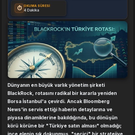
OKUMA SÜRESI
⏱️
4 Dakika
Dünyanın en büyük varlık yönetim şirketi
BlackRock, rotasını radikal bir kararla yeniden
Borsa İstanbul'a çevirdi. Ancak Bloomberg
News'in servis ettiği haberin detaylarına ve
piyasa dinamiklerine bakıldığında, bu dönüşün
körü körüne bir "Türkiye satın alması" olmadığı;
ince elenip sık dokunmuş, "seçici" bir stratejiye