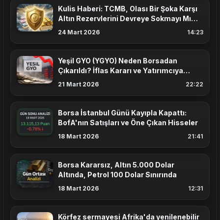
Kulis Haberi: TCMB, Olası Bir Şoka Karşı
Altın Rezervlerini Devreye Sokmayı Mı
Planlıyor?
24 Mart 2026
14:23
Yeşil GYO (YGYO) Neden Borsadan
Çıkarıldı? İflas Kararı ve Yatırımcıya
Etkisi
21 Mart 2026
22:22
Borsa İstanbul Günü Kayıpla Kapattı:
BofA'nın Satışları ve Öne Çıkan Hisseler
18 Mart 2026
21:41
Borsa Kararsız, Altın 5.000 Dolar
Altında, Petrol 100 Dolar Sınırında
18 Mart 2026
12:31
Körfez sermayesi Afrika'da yenilenebilir