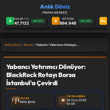
Anlık Döviz
FİNANS MERKEZİ
DOLAR / TL
BİTCOİN
G
$
₿
Au
0.01%
0.24%
▲
▲
47,7122
$64.948
6
Anlık Döviz
Borsa
Yabancı Yatırımcı Dönüyor: BlackRock Rotayı Borsa İstanbul'a Çevirdi
Yabancı Yatırımcı Dönüyor:
BlackRock Rotayı Borsa
İstanbul'a Çevirdi
YAYINLANMA
YAZAR
📅
28 Oca 2026
Yeliz Şirin
12:05