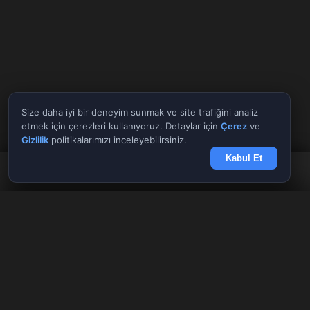
Size daha iyi bir deneyim sunmak ve site trafiğini analiz
etmek için çerezleri kullanıyoruz. Detaylar için
Çerez
ve
Gizlilik
politikalarımızı inceleyebilirsiniz.
Kabul Et
Anasayfa
Döviz
Borsa
Haberler
Menü
Tüm Araçlar
✕
Giriş Yap
Kayıt Ol