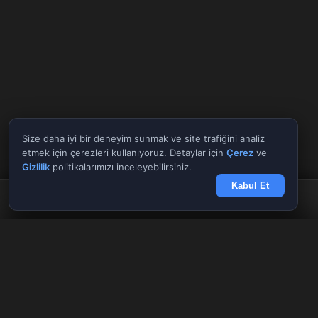
Size daha iyi bir deneyim sunmak ve site trafiğini analiz
etmek için çerezleri kullanıyoruz. Detaylar için
Çerez
ve
Gizlilik
politikalarımızı inceleyebilirsiniz.
Kabul Et
Anasayfa
Döviz
Borsa
Haberler
Menü
Tüm Araçlar
✕
Giriş Yap
Kayıt Ol