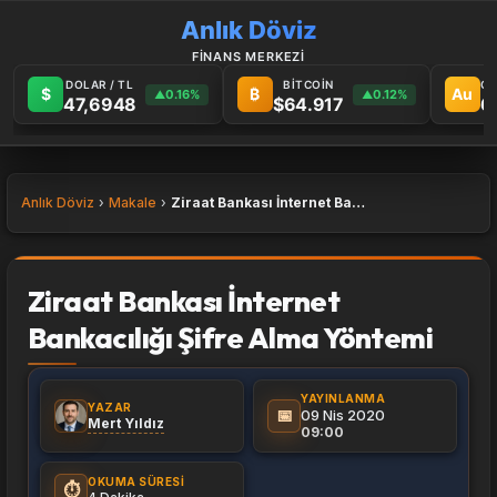
Anlık Döviz
FİNANS MERKEZİ
DOLAR / TL
BİTCOİN
GR
$
₿
Au
0.16%
0.12%
▲
▲
47,6948
$64.917
6
Anlık Döviz
Makale
Ziraat Bankası İnternet Bankacılığı Şifre Alma Yöntemi
Ziraat Bankası İnternet
Bankacılığı Şifre Alma Yöntemi
YAYINLANMA
YAZAR
📅
09 Nis 2020
Mert Yıldız
09:00
OKUMA SÜRESI
⏱️