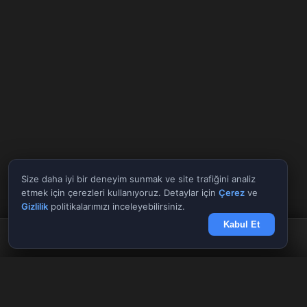
Size daha iyi bir deneyim sunmak ve site trafiğini analiz
etmek için çerezleri kullanıyoruz. Detaylar için
Çerez
ve
Gizlilik
politikalarımızı inceleyebilirsiniz.
Kabul Et
Anasayfa
Döviz
Borsa
Haberler
Menü
Tüm Araçlar
✕