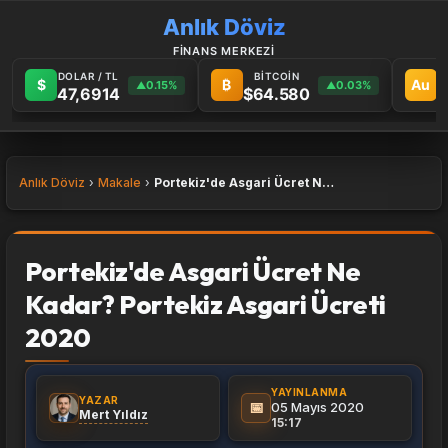
Anlık Döviz
FİNANS MERKEZİ
DOLAR / TL
BİTCOİN
G
$
₿
Au
0.15%
0.03%
▲
▲
47,6914
$64.580
6
Anlık Döviz
Makale
Portekiz'de Asgari Ücret Ne Kadar? Portekiz Asgari Ücreti 2020
Portekiz'de Asgari Ücret Ne
Kadar? Portekiz Asgari Ücreti
2020
YAYINLANMA
YAZAR
📅
05 Mayıs 2020
Mert Yıldız
15:17