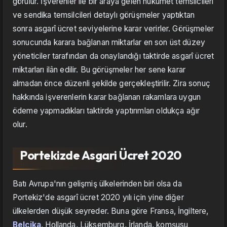
görülür. İşverenler ile bir araya gelen hükümet temsilcileri
ve sendika temsilcileri detaylı görüşmeler yaptıktan
sonra asgarî ücret seviyelerine karar verirler. Görüşmeler
sonucunda karara bağlanan miktarlar en son üst düzey
yöneticiler tarafından da onaylandığı taktirde asgarî ücret
miktarları ilân edilir. Bu görüşmeler her sene karar
almadan önce düzenli şekilde gerçekleştirilir. Zira sonuç
hakkında işverenlerin karar bağlanan rakamlara uygun
ödeme yapmadıkları taktirde yaptırımları oldukça ağır
olur.
Portekizde Asgari Ücret 2020
Batı Avrupa'nın gelişmiş ülkelerinden biri olsa da
Portekiz'de asgarî ücret 2020 yılı için yine diğer
ülkelerden düşük seyreder. Buna göre Fransa, İngiltere,
Belçika
, Hollanda, Lüksemburg, İrlanda, komşusu