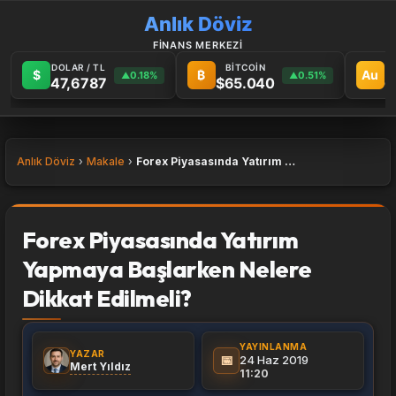
Anlık Döviz
FİNANS MERKEZİ
DOLAR / TL
BİTCOİN
G
$
₿
Au
0.18%
0.51%
▲
▲
47,6787
$65.040
6
Anlık Döviz
Makale
Forex Piyasasında Yatırım Yapmaya Başlarken Nelere Dikkat Edilmeli?
Forex Piyasasında Yatırım
Yapmaya Başlarken Nelere
Dikkat Edilmeli?
YAYINLANMA
YAZAR
📅
24 Haz 2019
Mert Yıldız
11:20