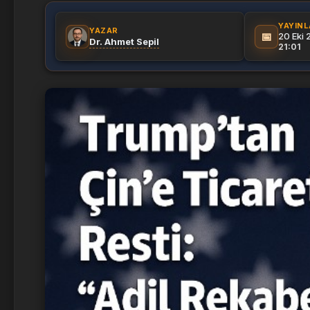
YAYIN
YAZAR
📅
20 Eki
Dr. Ahmet Sepil
21:01