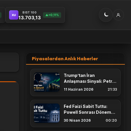
BIST 100
+0,11%
XU
▲
13.703,13
Piyasalardan Anlık Haberler
Trump’tan İran
Anlaşması Sinyali: Petrol
Düştü, Altın ve Borsalar
11 Haziran 2026
21:33
Yükseldi
Fed Faizi Sabit Tuttu:
Powell Sonrası Dönem
İçin Kritik Sinyal
30 Nisan 2026
00:20