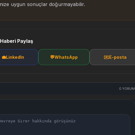
rinize uygun sonuçlar doğurmayabilir.
Haberi Paylaş
💼
💬
✉️
LinkedIn
WhatsApp
E-posta
0
YORUM