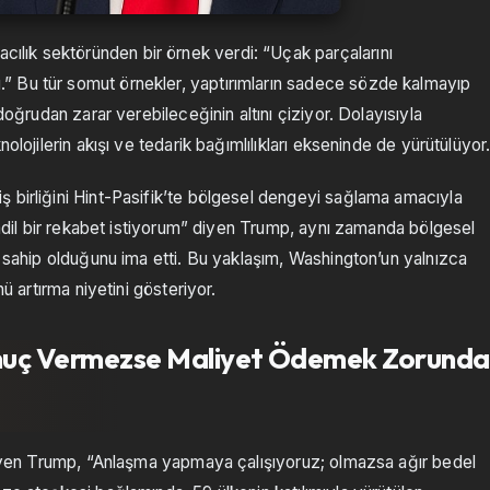
lık sektöründen bir örnek verdi: “Uçak parçalarını
” Bu tür somut örnekler, yaptırımların sadece sözde kalmayıp
doğrudan zarar verebileceğinin altını çiziyor. Dolayısıyla
olojilerin akışı ve tedarik bağımlılıkları ekseninde de yürütülüyor
 birliğini Hint-Pasifik’te bölgesel dengeyi sağlama amacıyla
, adil bir rekabet istiyorum” diyen Trump, aynı zamanda bölgesel
a sahip olduğunu ima etti. Bu yaklaşım, Washington’un yalnızca
ü artırma niyetini gösteriyor.
nuç Vermezse Maliyet Ödemek Zorunda
eleyen Trump, “Anlaşma yapmaya çalışıyoruz; olmazsa ağır bedel