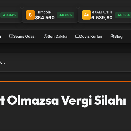
BİTCOİN
GRAM ALTIN
₿
Au
0.04%
0.89%
0.68%
▲
▲
▲
$64.560
6.539,80
i
Seans Odası
Son Dakika
Döviz Kurları
Blog
Trump: Adil Rekabet Olmazsa Vergi Silahı Devreye Girer
t Olmazsa Vergi Silahı