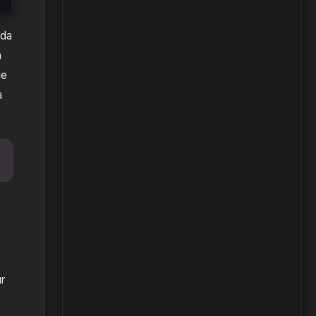
rda
n
le
a
ır