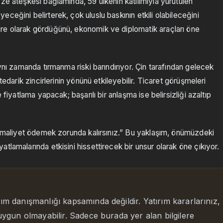
ze ateşkesi bağlamında, 59 ülkenin katılımıyla yürütülen
ceğini belirterek, çok uluslu baskının etkili olabileceğini
re olarak gördüğünü, ekonomik ve diplomatik araçları öne
ynı zamanda tırmanma riski barındırıyor. Çin tarafından gelecek
tedarik zincirlerinin yönünü etkileyebilir. Ticaret görüşmeleri
 fiyatlama yapacak; başarılı bir anlaşma ise belirsizliği azaltıp
sa maliyet ödemek zorunda kalırsınız.” Bu yaklaşım, önümüzdeki
tlamalarında etkisini hissettirecek bir unsur olarak öne çıkıyor.
rım danışmanlığı kapsamında değildir. Yatırım kararlarınız,
 uygun olmayabilir. Sadece burada yer alan bilgilere