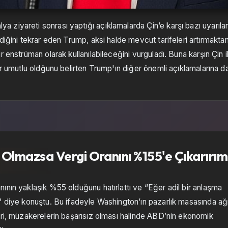
ziyareti sonrası yaptığı açıklamalarda Çin’e karşı bazı uyarıla
diğini tekrar eden Trump, aksi halde mevcut tarifeleri artırmakta
 enstrüman olarak kullanılabileceğini vurguladı. Buna karşın Çin i
ir umutlu oldğunu belirten Trump'ın diğer önemli açıklamalarına d
, Olmazsa Vergi Oranını %155'e Çıkarırım
ının yaklaşık %55 olduğunu hatırlattı ve “Eğer adil bir anlaşma
” diye konuştu. Bu ifadeyle Washington’ın pazarlık masasında ağ
eri, müzakerelerin başarısız olması halinde ABD’nin ekonomik