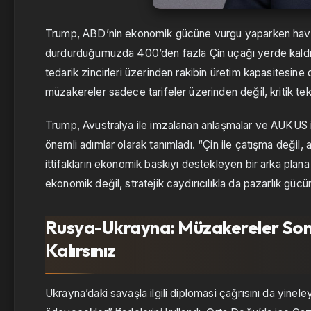
Trump, ABD’nin ekonomik gücüne vurgu yaparken havacı
durdurduğumuzda 400’den fazla Çin uçağı yerde kaldı.
tedarik zincirleri üzerinden rakibin üretim kapasitesine 
müzakereler sadece tarifeler üzerinden değil, kritik tekn
Trump, Avustralya ile imzalanan anlaşmalar ve AUKUS iş
önemli adımlar olarak tanımladı. “Çin ile çatışma değil
ittifakların ekonomik baskıyı destekleyen bir arka plan
ekonomik değil, stratejik caydırıcılıkla da pazarlık gücün
Rusya-Ukrayna: Müzakereler So
Kalırsınız
Ukrayna’daki savaşla ilgili diplomasi çağrısını da yin