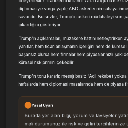
ödeyecekler” ifadelerini kullandı. Orta Doğu’da ise Gaz
diplomasiye vurgu yaptı; ABD askerlerinin sahaya inmeye
savundu. Bu sözler, Trump’ın askeri müdahaleyi son ça
çıkardığını gösteriyor.
Trump’ın açıklamaları, müzakere hattını netleştirirken a
yanıtlar, hem ticari anlaşmanın içeriğini hem de küresel 
başarısız olursa hem firmalar hem piyasalar hızlı şekilde
küresel risk primini çekebilir.
Trump’ın tonu kararlı; mesajı basit: “Adil rekabet yok
haftalarda hem diplomasi masalarında hem de piyasa fiya
!
Yasal Uyarı
Burada yer alan bilgi, yorum ve tavsiyeler yatı
mali durumunuz ile risk ve getiri tercihlerinize