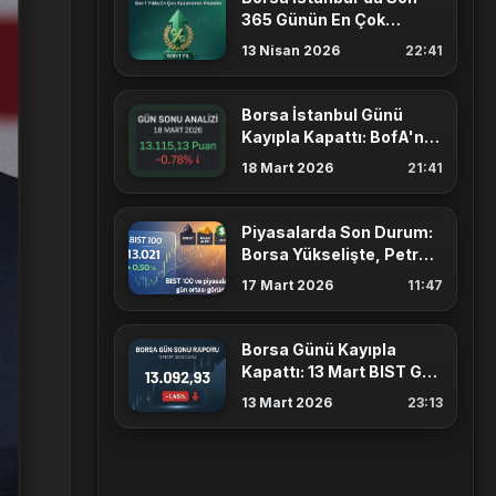
365 Günün En Çok
Kazandıran Hisse
13 Nisan 2026
22:41
Senetleri
Borsa İstanbul Günü
Kayıpla Kapattı: BofA'nın
Satışları ve Öne Çıkan
18 Mart 2026
21:41
Hisseler
Piyasalarda Son Durum:
Borsa Yükselişte, Petrol
100 Dolar Eşiğinde
17 Mart 2026
11:47
Borsa Günü Kayıpla
Kapattı: 13 Mart BIST Gün
Sonu AKD
13 Mart 2026
23:13