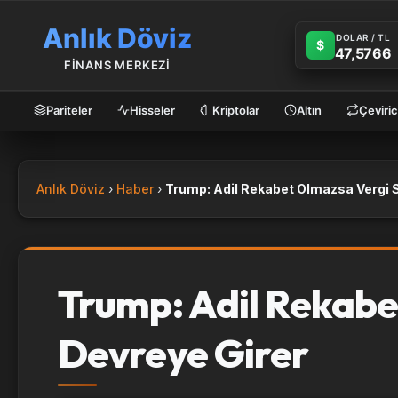
Anlık Döviz
DOLAR / TL
$
47,5766
FİNANS MERKEZİ
Pariteler
Hisseler
Kriptolar
Altın
Çeviric
Anlık Döviz
Haber
Trump: Adil Rekabe
Devreye Girer