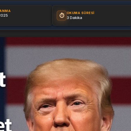
LANMA
OKUMA SÜRESI
⏱️
 2025
3 Dakika