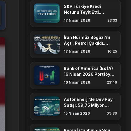
S&P Türkiye Kredi
Notunu Teyit Etti:
Görünüm 'Durağan'
17 Nisan 2026
23:33
İran Hürmüz Boğazı'nı
Açtı, Petrol Çakıldı:
Borsalarda Ralli
17 Nisan 2026
16:25
Bank of America (BofA)
16 Nisan 2026 Portföy
Analizi: En Çok Hangi
16 Nisan 2026
23:46
Hisseleri Aldı?
Astor Enerji’de Dev Pay
Satışı: 59,75 Milyon
Lotluk ASTOR Satışı Ne
15 Nisan 2026
09:39
Anlatıyor?
Borsa İstanbul'da Son