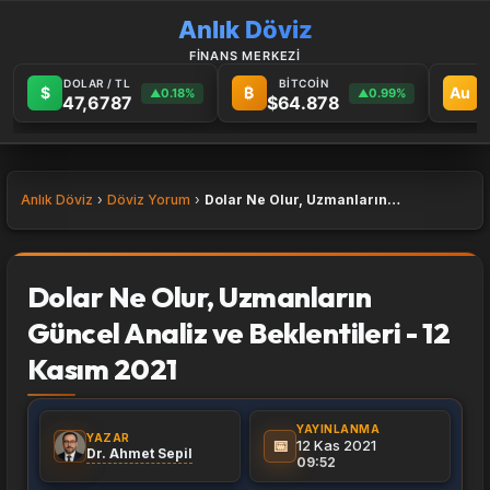
Anlık Döviz
FİNANS MERKEZİ
DOLAR / TL
BİTCOİN
G
$
₿
Au
0.18%
0.99%
▲
▲
47,6787
$64.878
6
Anlık Döviz
Döviz Yorum
Dolar Ne Olur, Uzmanların Güncel Analiz ve Beklentileri - 12 Kasım 2021
Dolar Ne Olur, Uzmanların
Güncel Analiz ve Beklentileri - 12
Kasım 2021
YAYINLANMA
YAZAR
📅
12 Kas 2021
Dr. Ahmet Sepil
09:52