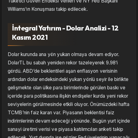
Tüketici Güven Endeksi verileri ve NY Fed Başkanı
Williams’ın Konuşması takip edilecek.
İntegral Yatırım - Dolar Analizi - 12
Kasım 2021
Dolar kurunda ana yön yukarı olmaya devam ediyor.
DolarTL bu sabah yeniden rekor tazeleyerek 9.98’i
gördü. ABD’de beklentileri aşan enflasyon verisinin
ardından dolar endeksindeki yukarı yönlü seyir ile birlikte
gelişmekte olan ülke para birimlerinde görülen baskı ve
içeride para politikasına ilişkin endişeler kurda yeni rekor
seviyelerin görülmesinde etkili oluyor. Önümüzdeki hafta
TCMB’nin faiz kararı var. Piyasanın beklentisi faiz
indirimlerinin devam edeceği yönünde. Bugün yurt içinde
sanayi üretimi verisi ve piyasa katılımcıları anketi takip
edilecek. Yurt dışında ise gözler Fed üyelerinin yapacağı