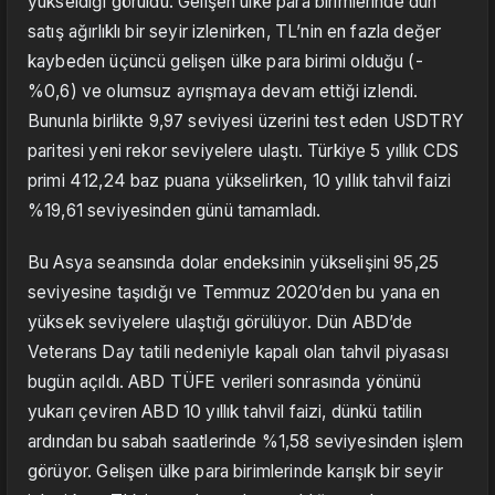
yükseldiği görüldü. Gelişen ülke para birimlerinde dün
satış ağırlıklı bir seyir izlenirken, TL’nin en fazla değer
kaybeden üçüncü gelişen ülke para birimi olduğu (-
%0,6) ve olumsuz ayrışmaya devam ettiği izlendi.
Bununla birlikte 9,97 seviyesi üzerini test eden USDTRY
paritesi yeni rekor seviyelere ulaştı. Türkiye 5 yıllık CDS
primi 412,24 baz puana yükselirken, 10 yıllık tahvil faizi
%19,61 seviyesinden günü tamamladı.
Bu Asya seansında dolar endeksinin yükselişini 95,25
seviyesine taşıdığı ve Temmuz 2020’den bu yana en
yüksek seviyelere ulaştığı görülüyor. Dün ABD’de
Veterans Day tatili nedeniyle kapalı olan tahvil piyasası
bugün açıldı. ABD TÜFE verileri sonrasında yönünü
yukarı çeviren ABD 10 yıllık tahvil faizi, dünkü tatilin
ardından bu sabah saatlerinde %1,58 seviyesinden işlem
görüyor. Gelişen ülke para birimlerinde karışık bir seyir