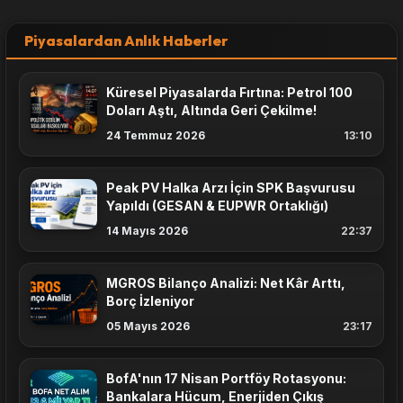
Piyasalardan Anlık Haberler
Küresel Piyasalarda Fırtına: Petrol 100
Doları Aştı, Altında Geri Çekilme!
24 Temmuz 2026
13:10
Peak PV Halka Arzı İçin SPK Başvurusu
Yapıldı (GESAN & EUPWR Ortaklığı)
14 Mayıs 2026
22:37
MGROS Bilanço Analizi: Net Kâr Arttı,
Borç İzleniyor
05 Mayıs 2026
23:17
BofA'nın 17 Nisan Portföy Rotasyonu:
Bankalara Hücum, Enerjiden Çıkış