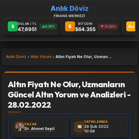
Anlık Döviz
FİNANS MERKEZİ
DOLAR / TL
BİTCOİN
G
$
₿
Au
0.16%
-0.32%
▲
▼
47,6951
$64.355
6
Anlık Döviz
Altın Yorum
Altın Fiyatı Ne Olur, Uzmanların Güncel Altın Yorum ve Analizleri - 28.02.2022
Altın Fiyatı Ne Olur, Uzmanların
Güncel Altın Yorum ve Analizleri -
28.02.2022
YAYINLANMA
YAZAR
📅
28 Şub 2022
Dr. Ahmet Sepil
10:58