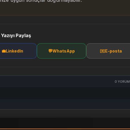
rinize uygun sonuçlar doğurmayabilir.
 Yazıyı Paylaş
💼
💬
✉️
LinkedIn
WhatsApp
E-posta
0
YORUM