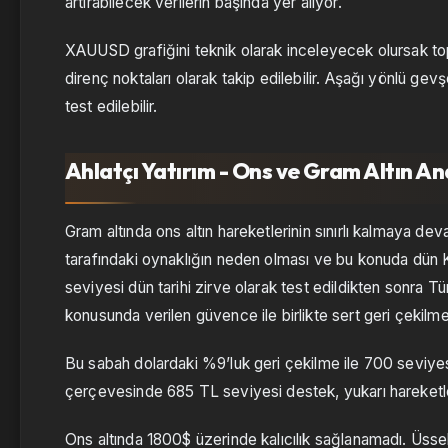
artırabilecek verilerin başında yer alıyor.
XAUUSD grafiğini teknik olarak inceleyecek olursak top
direnç noktaları olarak takip edilebilir. Aşağı yönlü ge
test edilebilir.
Ahlatçı Yatırım - Ons ve Gram Altın Ana
Gram altında ons altın hareketlerinin sınırlı kalmaya dev
tarafındaki oynaklığın neden olması ve bu konuda dün Ka
seviyesi dün tarihi zirve olarak test edildikten sonra 
konusunda verilen güvence ile birlikte sert geri çekilm
Bu sabah dolardaki %9’luk geri çekilme ile 700 seviye
çerçevesinde 685 TL seviyesi destek, yukarı hareketler
Ons altında 1800$ üzerinde kalıcılık sağlanamadı. Üss