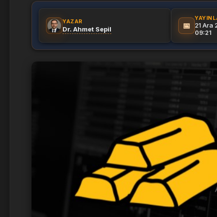
YAYIN
YAZAR
📅
21 Ara 
Dr. Ahmet Sepil
09:21