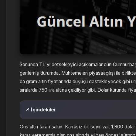
Sonunda TL'yi detsekleyici açıklamalar dün Cumhurbaşka
gerilemiş durumda. Muhtemelen piyasaaçılışı ile birlikt
da gram altın fiyatlarında düşüşü destekleyecek gibi ur
sıralarda 750 lira altına çekiliyor gibi. Dolar kurunda f
📌 İçindekiler
Ons altın tarafı sakin. Karrasız bir seyir var. 1,800 dol
karar verememiş olan ons altında yılbaşı öncesi sürpriz