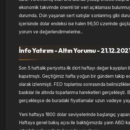
ekonomik takvimde önemli bir veri açıklaması bulunmuyo
durumda. Dün yaşanan sert satışlar sonlanmış gibi duruy
içerisinde dolar endeksi ise halen 96,50 üzerinde güçl
yorum ve değerlendirmelerine..
İnfo Yatırım - Altın Yorumu - 21.12.202
Son 5 haftalık periyotta ilk dört haftayı değer kayıpları i
kapatmıştı. Geçtiğimiz hafta yoğun bir gündem takip edi
olarak izlenmişti. FED toplantısı sonrasında belirsizlikle
baskılar ile altında toparlanma hareketleri gerçekleşti.
gerçekleşse de buradaki fiyatlamalar uzun vadeye yay
Yeni haftaya 1800 dolar seviyelerinde başlangıç yapan 
Haftaya genel bakış açısı ile baktığımızda yarın ABD k