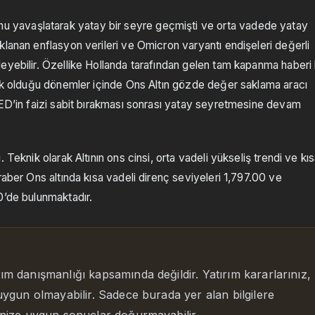
 yavaşlatarak yatay bir seyre geçmişti ve orta vadede yatay
klanan enflasyon verileri ve Omicron varyantı endişeleri değerli
eyebilir. Özellike Hollanda tarafından gelen tam kapanma haberi
sek olduğu dönemler içinde Ons Altın gözde değer saklama aracı
FED’in faizi sabit bırakması sonrası yatay seyretmesine devam
Teknik olarak Altının ons cinsi, orta vadeli yükseliş trendi ve kı
raber Ons altında kısa vadeli direnç seviyeleri 1,797.00 ve
0’de bulunmaktadır.
rım danışmanlığı kapsamında değildir. Yatırım kararlarınız,
 uygun olmayabilir. Sadece burada yer alan bilgilere