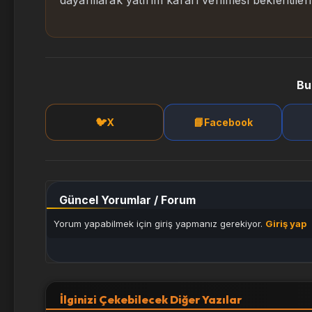
dayanılarak yatırım kararı verilmesi beklentile
Bu
🐦
📘
X
Facebook
Güncel Yorumlar / Forum
Yorum yapabilmek için giriş yapmanız gerekiyor.
Giriş yap
İlginizi Çekebilecek Diğer Yazılar