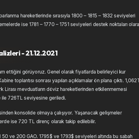
arlanma hareketlerinde sırasıyla 1800 – 1815 – 1832 seviyeleri
vşemelerde ise 1781 – 1770 – 1751 seviyeleri destek noktaları olar
lizleri - 21.12.2021
am ettiğini görüyoruz. Genel olarak fiyatlarda belirleyici kur
bine toplantısı sonrası yapılan açıklamalar ön plana çıktı. 1,06
Türk Lirası mevduatların döviz hareketlerinden etkilenmemesi
e ile 726TL seviyesine geriledi.
sinden konsolide olmaya çalışıyor. Yaşanacak gelişmeler
de ise 720 TL direnç olarak takip edilebilir.
el 50 ve 200 GAO. 1795$ ve 1793$ seviyeleri altında bu sabah