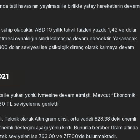
şında tatil havasının yayılması ile birlikte yatay hareketlerin devam
 sahip olacaktır. ABD 10 yıllık tahvil faizleri yüzde 1,42 ve dolar
tmesi oynaklığın sınırlı kalmasına devam edecektir. Yaşanacak
00 dolar seviyesi ise psikolojik direnç olarak kalmaya devam
021
aybı ile yukarı yönlü ivmesine devam etmişti. Mevcut “Ekonomik
0 TL seviyelerine geriletti.
. Teknik olarak Altın gram cinsi, orta vadeli 828.38’deki önemli
önemli desteğini aşağı yönlü kırdı. Bununla beraber Gram altında
tek seviyeleri ise 763.00 ve 717.00’de bulunmaktadır.