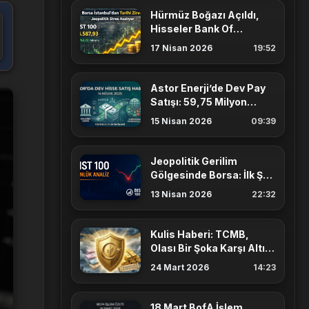
Hürmüz Boğazı Açıldı,
Hisseler Bank Of
America Alımlarıyla Ralli
17 Nisan 2026
19:52
Yaptı
Astor Enerji’de Dev Pay
Satışı: 59,75 Milyon
Lotluk ASTOR Satışı Ne
15 Nisan 2026
09:39
Anlatıyor?
Jeopolitik Gerilim
Gölgesinde Borsa: İlk Şok
Atlatıldı, Dipten Dönüş
13 Nisan 2026
22:32
Geldi
Kulis Haberi: TCMB,
Olası Bir Şoka Karşı Altın
Rezervlerini Devreye
24 Mart 2026
14:23
Sokmayı Mı Planlıyor?
18 Mart BofA İşlem