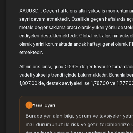
XAUUSD… Geçen hafta ons altın yükseliş momentumunu
seyri devam etmektedir. Özellikle geçen haftalarda açı
metale değer saklama aracı olarak yukarı yönlü destekl
endişeleri desteklemektedir. Global risk algısının yük
olarak yerini korumaktadır ancak haftayı genel olarak 
etmektedir.
Altının ons cinsi, günü 0.53% değer kaybı ile tamamladı. 
vadeli yükseliş trendi içinde bulunmaktadır. Bununla be
1,807.00’de, destek seviyeleri ise 1,787.00 ve 1,777.0
!
Yasal Uyarı
Burada yer alan bilgi, yorum ve tavsiyeler yatı
mali durumunuz ile risk ve getiri tercihlerinize