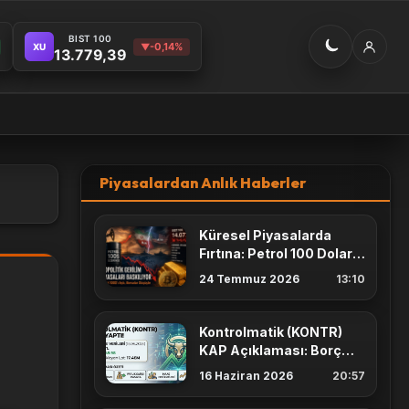
BIST 100
-0,14%
XU
▼
13.779,39
Piyasalardan Anlık Haberler
Küresel Piyasalarda
Fırtına: Petrol 100 Doları
Aştı, Altında Geri
24 Temmuz 2026
13:10
Çekilme!
Kontrolmatik (KONTR)
KAP Açıklaması: Borç
Yapılandırma ve Varlık
16 Haziran 2026
20:57
Satışı Masada