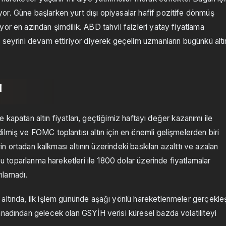
r. Güne başlarken yurt dışı opiyasalar hafif pozitife dönmüş
or en azından şimdilik. ABD tahvil faizleri yatay fiyatlama
ü seyrini devam ettiriyor diyerek geçelim uzmanların bugünkü altı
1
le kapatan altın fiyatları, geçtiğimiz haftayı değer kazanımı ile
lmiş ve FOMC toplantısı altın için en önemli gelişmelerden biri
rin ortadan kalkması altının üzerindeki baskıları azalttı ve azalan
 Bu toparlanma hareketleri ile 1800 dolar üzerinde fiyatlamalar
ılamadı.
altında, ilk işlem gününde aşağı yönlü hareketlenmeler gerçekleş
anadından gelecek olan GSYİH verisi küresel bazda volatiliteyi