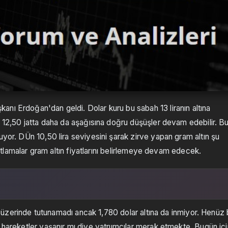
nı Erdoğan'dan geldi. Dolar kuru bu sabah 13 liranın altına
e 12,50 jatta daha da aşağısına doğru düşüşler devam edebilir. B
uyor. DÜn 10,50 lira seviyesini şarak zirve yapan gram altın şu
iyatlamalar gram altın fiyatlarını belirlemeye devam edecek.
ar üzerinde tutunamadı ancak 1,780 dolar altına da inmiyor. Henüz 
 hareketler yaşanır mı diye yatrıımcılar merak etmekte. Bugün içi