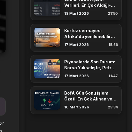
Verileri: En Çok Aldığı-
Sattığı Hisseler
18 Mart 2026
21:50
Körfez sermayesi
Afrika'da yenilenebilir
enerjiye yöneliyor
17 Mart 2026
15:56
Piyasalarda Son Durum:
Borsa Yükselişte, Petrol
u
100 Dolar Eşiğinde
17 Mart 2026
11:47
BofA Gün Sonu İşlem
Özeti: En Çok Alınan ve
Satılan Hisseler (10 Mart)
10 Mart 2026
23:34
bir
n