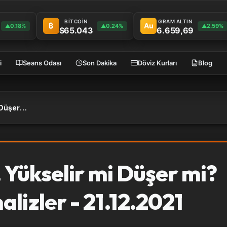
BİTCOİN
GRAM ALTIN
₿
Au
0.18%
0.24%
2.59%
▲
▲
▲
$65.043
6.659,69
i
Seans Odası
Son Dakika
Döviz Kurları
Blog
Altın Fiyatı Ne Olur, Yükselir mi Düşer mi? Güncel Yorum ve Analizler - 21.12.2021
, Yükselir mi Düşer mi?
lizler - 21.12.2021