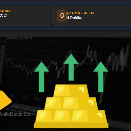
LANMA
OKUMA SÜRESI
⏱️
2021
4 Dakika